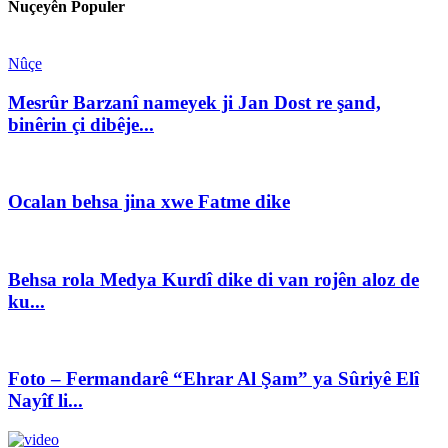
Nuçeyên Populer
Nûçe
Mesrûr Barzanî nameyek ji Jan Dost re şand,
binêrin çi dibêje...
Ocalan behsa jina xwe Fatme dike
Behsa rola Medya Kurdî dike di van rojên aloz de
ku...
Foto – Fermandarê “Ehrar Al Şam” ya Sûriyê Elî
Nayîf li...