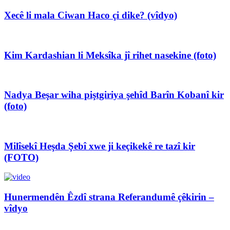
Xecê li mala Ciwan Haco çi dike? (vîdyo)
Kim Kardashian li Meksîka jî rihet nasekine (foto)
Nadya Beşar wiha piştgiriya şehîd Barîn Kobanî kir
(foto)
Milîsekî Heşda Şebî xwe ji keçikekê re tazî kir
(FOTO)
Hunermendên Êzdî strana Referandumê çêkirin –
vîdyo