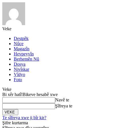
Veke
Destpêk
Nûçe
Magazîn
Hevpeyvîn
Berhemên Nû
Dosya
Nivîskar
Vîdyo
Foto
Veke
Bi xêr hatî!
Bikeve hesabê xwe
Navê te
Şîfreya te
Te şîfreya xwe ji bîr kir?
Şifre kurtarma
Şîfreya xwe dîsa vegerîne