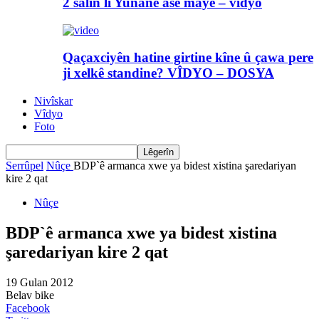
2 salin li Yunanê asê maye – vîdyo
Qaçaxciyên hatine girtine kîne û çawa pere
ji xelkê standine? VÎDYO – DOSYA
Nivîskar
Vîdyo
Foto
Serrûpel
Nûçe
BDP`ê armanca xwe ya bidest xistina şaredariyan
kire 2 qat
Nûçe
BDP`ê armanca xwe ya bidest xistina
şaredariyan kire 2 qat
19 Gulan 2012
Belav bike
Facebook