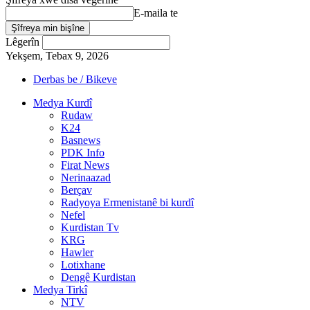
E-maila te
Lêgerîn
Yekşem, Tebax 9, 2026
Derbas be / Bikeve
Medya Kurdî
Rudaw
K24
Basnews
PDK Info
Firat News
Nerinaazad
Berçav
Radyoya Ermenistanê bi kurdî
Nefel
Kurdistan Tv
KRG
Hawler
Lotixhane
Dengê Kurdistan
Medya Tirkî
NTV