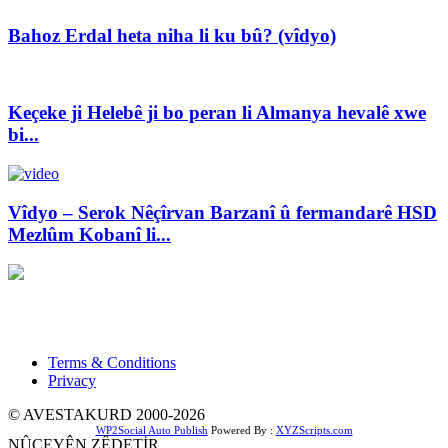
Bahoz Erdal heta niha li ku bû? (vîdyo)
Keçeke ji Helebê ji bo peran li Almanya hevalê xwe
bi...
Vîdyo – Serok Nêçîrvan Barzanî û fermandarê HSD
Mezlûm Kobanî li...
Xwedî û Sernivîser: Dilbixwîn Dara
Pêwendiya ligel me:
info@avestakurd.net
Terms & Conditions
Privacy
© AVESTAKURD 2000-2026
WP2Social Auto Publish
Powered By :
XYZScripts.com
NÛÇEYÊN ZÊDETİR