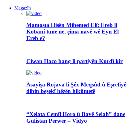
Magazîn
Mamosta Hisên Mihemed Elî: Ereb li
Kobanî tune ne, çima navê wê Eyn El
Ereb e?
Ciwan Haco bang li partiyên Kurdî kir
Asayîşa Rojava li Şêx Meqsûd û Eşrefiyê
dibin beşekî hêzên hikûmetê
“Xelata Cemîl Horo û Bavê Selah” dane
Gulistan Perwer – Vîdyo