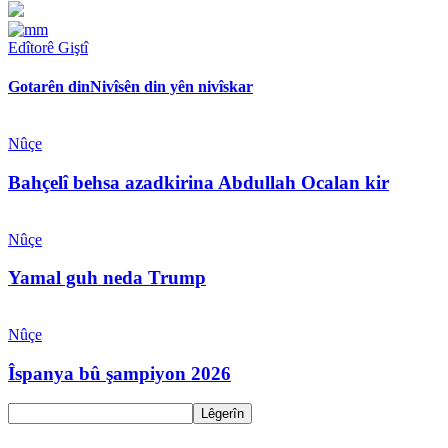
Edîtorê Giştî
Gotarên din
Nivîsên din yên nivîskar
Nûçe
Bahçelî behsa azadkirina Abdullah Ocalan kir
Nûçe
Yamal guh neda Trump
Nûçe
Îspanya bû şampiyon 2026