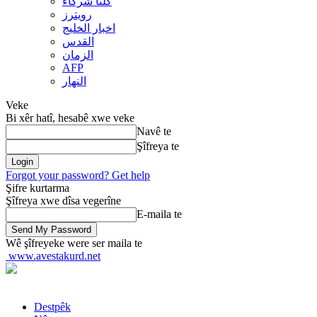
کلنا شرکاء
رويترز
اخبار الخلیج
القدس
الزمان
AFP
النهار
Veke
Bi xêr hatî, hesabê xwe veke
Navê te
Şîfreya te
Forgot your password? Get help
Şifre kurtarma
Şîfreya xwe dîsa vegerîne
E-maila te
Wê şîfreyeke were ser maila te
www.avestakurd.net
Destpêk