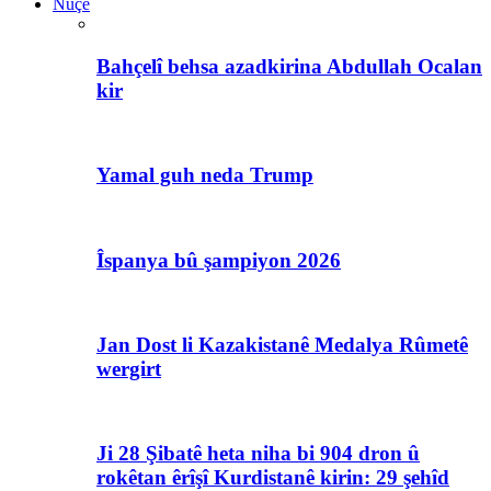
Nûçe
Bahçelî behsa azadkirina Abdullah Ocalan
kir
Yamal guh neda Trump
Îspanya bû şampiyon 2026
Jan Dost li Kazakistanê Medalya Rûmetê
wergirt
Ji 28 Şibatê heta niha bi 904 dron û
rokêtan êrîşî Kurdistanê kirin: 29 şehîd