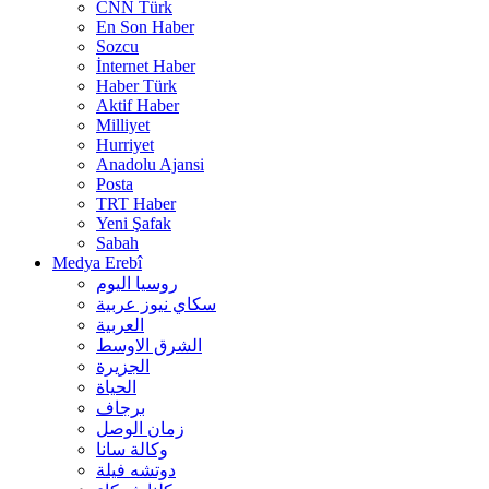
CNN Türk
En Son Haber
Sozcu
İnternet Haber
Haber Türk
Aktif Haber
Milliyet
Hurriyet
Anadolu Ajansi
Posta
TRT Haber
Yeni Şafak
Sabah
Medya Erebî
روسیا الیوم
سكاي نيوز عربية
العربية
الشرق الاوسط
الجزيرة
الحیاة
برجاف
زمان الوصل
وکالة سانا
دوتشه فیلة