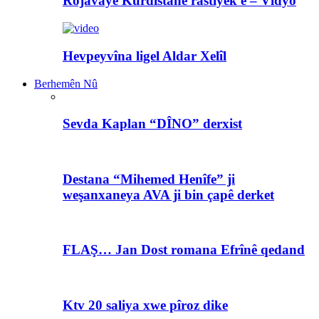
Rojavayê Kurdistanê rastiyek e – Vîdyo
Hevpeyvîna ligel Aldar Xelîl
Berhemên Nû
Sevda Kaplan “DÎNO” derxist
Destana “Mihemed Henîfe” ji
weşanxaneya AVA ji bin çapê derket
FLAŞ… Jan Dost romana Efrînê qedand
Ktv 20 saliya xwe pîroz dike