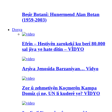
Beşîr Botanî: Hunermend Alan Botan
(1959-2003)
Dosya
Efrîn – Hestiyên zarokekî ku berî 80.000
sal jiya ye hate dîtin – VÎDYO
Arşîva Jenosîda Barzaniyan… Vîdyo
Zor û zehmetiyên Koçmerên Kampa
Domîz çi ne, UN li kuderê ye? VÎDYO