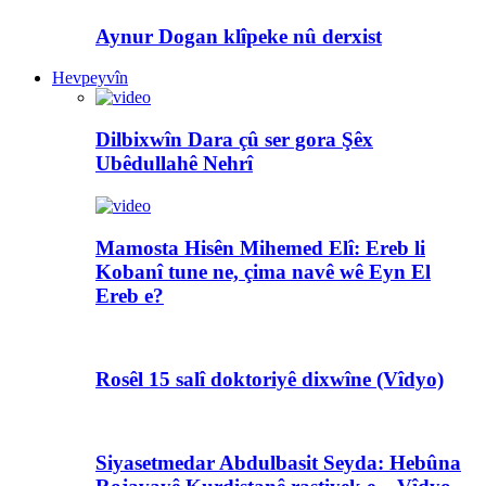
Aynur Dogan klîpeke nû derxist
Hevpeyvîn
Dilbixwîn Dara çû ser gora Şêx
Ubêdullahê Nehrî
Mamosta Hisên Mihemed Elî: Ereb li
Kobanî tune ne, çima navê wê Eyn El
Ereb e?
Rosêl 15 salî doktoriyê dixwîne (Vîdyo)
Siyasetmedar Abdulbasit Seyda: Hebûna