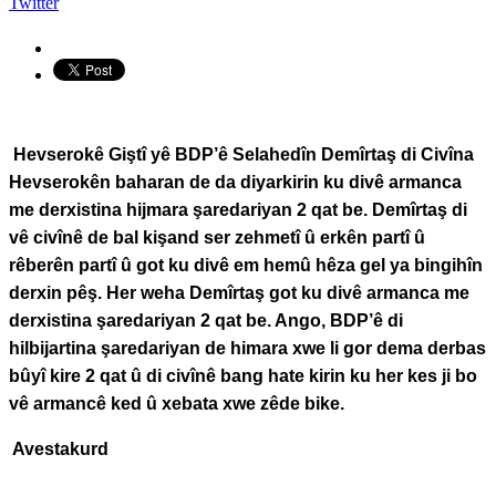
Twitter
Hevserokê Giştî yê BDP’ê Selahedîn Demîrtaş di Civîna
Hevserokên baharan de da diyarkirin ku divê armanca
me derxistina hijmara şaredariyan 2 qat be. Demîrtaş di
vê civînê de bal kişand ser zehmetî û erkên partî û
rêberên partî û got ku divê em hemû hêza gel ya bingihîn
derxin pêş. Her weha Demîrtaş got ku divê armanca me
derxistina şaredariyan 2 qat be. Ango, BDP’ê di
hilbijartina şaredariyan de himara xwe li gor dema derbas
bûyî kire 2 qat û di civînê bang hate kirin ku her kes ji bo
vê armancê ked û xebata xwe zêde bike.
Avestakurd