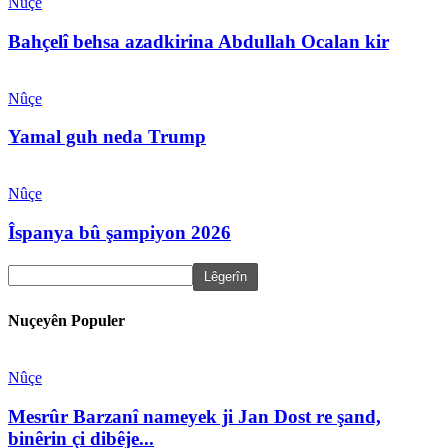
Nûçe
Bahçelî behsa azadkirina Abdullah Ocalan kir
Nûçe
Yamal guh neda Trump
Nûçe
Îspanya bû şampiyon 2026
Nuçeyên Populer
Nûçe
Mesrûr Barzanî nameyek ji Jan Dost re şand,
binêrin çi dibêje...