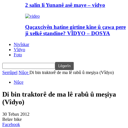
2 salin li Yunanê asê maye – vîdyo
Qaçaxciyên hatine girtine kîne û çawa pere
ji xelkê standine? VÎDYO – DOSYA
Nivîskar
Vîdyo
Foto
Serrûpel
Nûçe
Di bin traktorê de ma lê rabû û meşiya (Vîdyo)
Nûçe
Di bin traktorê de ma lê rabû û meşiya
(Vîdyo)
30 Tebax 2012
Belav bike
Facebook