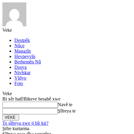
Veke
Destpêk
Nûçe
Magazîn
Hevpeyvîn
Berhemên Nû
Dosya
Nivîskar
Vîdyo
Foto
Veke
Bi xêr hatî!
Bikeve hesabê xwe
Navê te
Şîfreya te
Te şîfreya xwe ji bîr kir?
Şifre kurtarma
Şîfreya xwe dîsa vegerîne