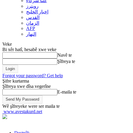
کلنا شرکاء
رويترز
اخبار الخلیج
القدس
الزمان
AFP
النهار
Veke
Bi xêr hatî, hesabê xwe veke
Navê te
Şîfreya te
Forgot your password? Get help
Şifre kurtarma
Şîfreya xwe dîsa vegerîne
E-maila te
Wê şîfreyeke were ser maila te
www.avestakurd.net
Destpêk