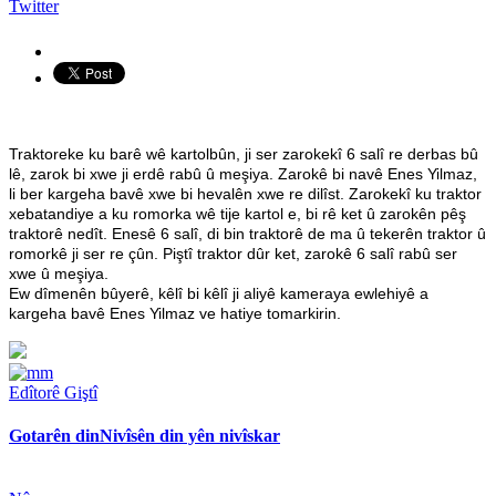
Twitter
Traktoreke ku barê wê kartolbûn, ji ser zarokekî 6 salî re derbas bû
lê, zarok bi xwe ji erdê rabû û meşiya. Zarokê bi navê Enes Yilmaz,
li ber kargeha bavê xwe bi hevalên xwe re dilîst. Zarokekî ku traktor
xebatandiye a ku romorka wê tije kartol e, bi rê ket û zarokên pêş
traktorê nedît. Enesê 6 salî, di bin traktorê de ma û tekerên traktor û
romorkê ji ser re çûn. Piştî traktor dûr ket, zarokê 6 salî rabû ser
xwe û meşiya.
Ew dîmenên bûyerê, kêlî bi kêlî ji aliyê kameraya ewlehiyê a
kargeha bavê Enes Yilmaz ve hatiye tomarkirin.
Edîtorê Giştî
Gotarên din
Nivîsên din yên nivîskar