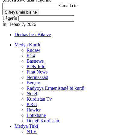
E-maila te
Lêgerîn
În, Tebax 7, 2026
Derbas be / Bikeve
Medya Kurdî
Rudaw
K24
Basnews
PDK Info
Firat News
Nerinaazad
Berçav
Radyoya Ermenistanê bi kurdî
Nefel
Kurdistan Tv
KRG
Hawler
Lotixhane
Dengê Kurdistan
Medya Tirkî
NTV