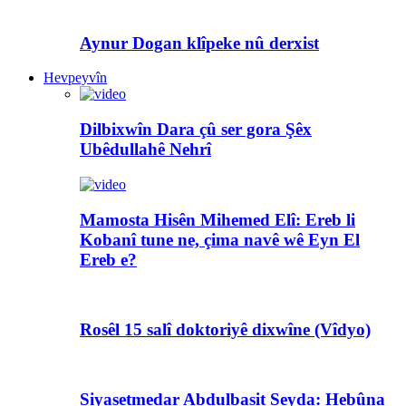
Aynur Dogan klîpeke nû derxist
Hevpeyvîn
Dilbixwîn Dara çû ser gora Şêx
Ubêdullahê Nehrî
Mamosta Hisên Mihemed Elî: Ereb li
Kobanî tune ne, çima navê wê Eyn El
Ereb e?
Rosêl 15 salî doktoriyê dixwîne (Vîdyo)
Siyasetmedar Abdulbasit Seyda: Hebûna