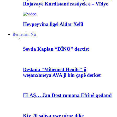
Rojavayê Kurdistanê rastiyek e – Vîdyo
Hevpeyvîna ligel Aldar Xelîl
Berhemên Nû
Sevda Kaplan “DÎNO” derxist
Destana “Mihemed Henîfe” ji
weşanxaneya AVA ji bin çapê derket
FLAŞ… Jan Dost romana Efrînê qedand
Ktv 20 saliya xwe pîroz dike