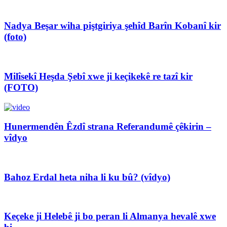
Nadya Beşar wiha piştgiriya şehîd Barîn Kobanî kir
(foto)
Milîsekî Heşda Şebî xwe ji keçikekê re tazî kir
(FOTO)
Hunermendên Êzdî strana Referandumê çêkirin –
vîdyo
Bahoz Erdal heta niha li ku bû? (vîdyo)
Keçeke ji Helebê ji bo peran li Almanya hevalê xwe