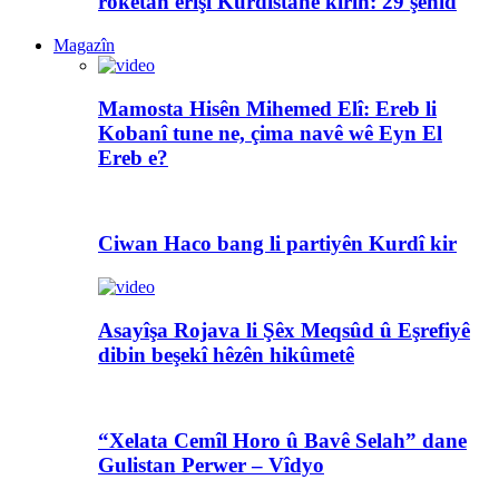
rokêtan êrîşî Kurdistanê kirin: 29 şehîd
Magazîn
Mamosta Hisên Mihemed Elî: Ereb li
Kobanî tune ne, çima navê wê Eyn El
Ereb e?
Ciwan Haco bang li partiyên Kurdî kir
Asayîşa Rojava li Şêx Meqsûd û Eşrefiyê
dibin beşekî hêzên hikûmetê
“Xelata Cemîl Horo û Bavê Selah” dane
Gulistan Perwer – Vîdyo