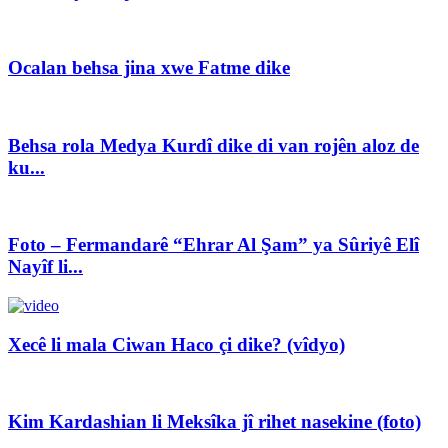
Ocalan behsa jina xwe Fatme dike
Behsa rola Medya Kurdî dike di van rojên aloz de
ku...
Foto – Fermandarê “Ehrar Al Şam” ya Sûriyê Elî
Nayîf li...
Xecê li mala Ciwan Haco çi dike? (vîdyo)
Kim Kardashian li Meksîka jî rihet nasekine (foto)