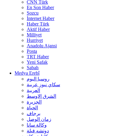
CNN Türk
En Son Haber
Sozcu
İnternet Haber
Haber Türk
Aktif Haber
Milliyet
Hurriyet
Anadolu Ajansi
Posta
TRT Haber
Yeni Şafak
Sabah
Medya Erebî
روسیا الیوم
سكاي نيوز عربية
العربية
الشرق الاوسط
الجزيرة
الحیاة
برجاف
زمان الوصل
وکالة سانا
دوتشه فیلة