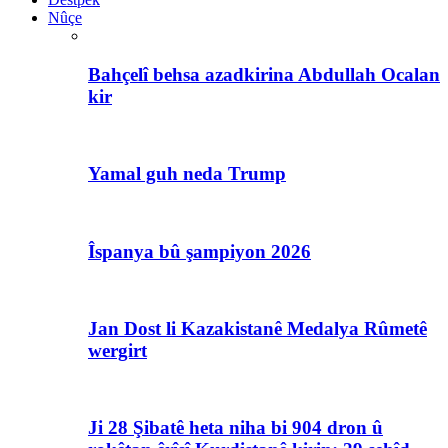
Nûçe
Bahçelî behsa azadkirina Abdullah Ocalan
kir
Yamal guh neda Trump
Îspanya bû şampiyon 2026
Jan Dost li Kazakistanê Medalya Rûmetê
wergirt
Ji 28 Şibatê heta niha bi 904 dron û