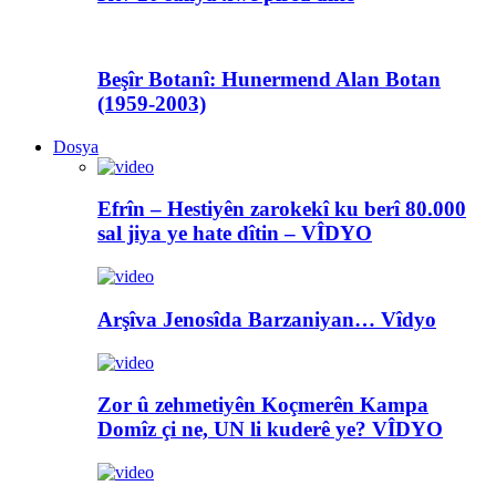
Beşîr Botanî: Hunermend Alan Botan
(1959-2003)
Dosya
Efrîn – Hestiyên zarokekî ku berî 80.000
sal jiya ye hate dîtin – VÎDYO
Arşîva Jenosîda Barzaniyan… Vîdyo
Zor û zehmetiyên Koçmerên Kampa
Domîz çi ne, UN li kuderê ye? VÎDYO