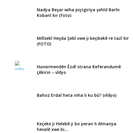
Nadya Beşar wiha piştgiriya şehîd Barîn
Kobanî kir (foto)
Milîsekî Heşda Şebî xwe ji keçikekê re tazî kir
(FOTO)
Hunermendên Êzdî strana Referandumê
çêkirin – vîdyo
Bahoz Erdal heta niha li ku bû? (vîdyo)
Keçeke ji Helebê ji bo peran li Almanya
hevalê xwe bi...