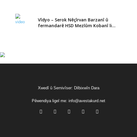
Vîdyo – Serok Nêçîrvan Barzanî û
fermandarê HSD Mezlûm Kobanî li...
Xwedî û Sernivîser: Dilbixwîn Dara
Pêwendiya ligel me:
info@avestakurd.net