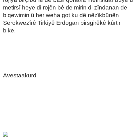
metirsî heye di rojên bê de mirin di zîndanan de
biqewimin û her weha got ku dê nêzîkbûnên
Serokwezîrê Tirkiyê Erdogan pirsgirêkê kûrtir
bike.
Avestaakurd