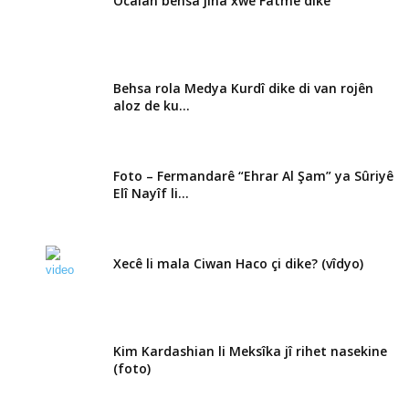
Ocalan behsa jina xwe Fatme dike
Behsa rola Medya Kurdî dike di van rojên
aloz de ku...
Foto – Fermandarê “Ehrar Al Şam” ya Sûriyê
Elî Nayîf li...
Xecê li mala Ciwan Haco çi dike? (vîdyo)
Kim Kardashian li Meksîka jî rihet nasekine
(foto)