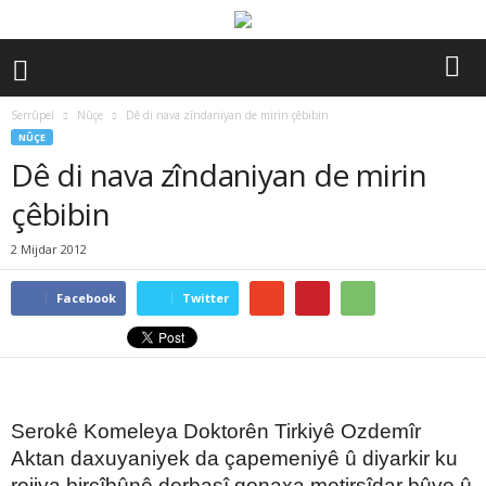
Serrûpel
Nûçe
Dê di nava zîndaniyan de mirin çêbibin
NÛÇE
Dê di nava zîndaniyan de mirin
çêbibin
2 Mijdar 2012
Facebook
Twitter
Serokê Komeleya Doktorên Tirkiyê Ozdemîr
Aktan daxuyaniyek da çapemeniyê û diyarkir ku
rojiya birçîbûnê derbasî qonaxa metirsîdar bûye û