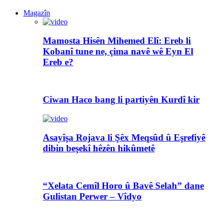
Magazîn
Mamosta Hisên Mihemed Elî: Ereb li
Kobanî tune ne, çima navê wê Eyn El
Ereb e?
Ciwan Haco bang li partiyên Kurdî kir
Asayîşa Rojava li Şêx Meqsûd û Eşrefiyê
dibin beşekî hêzên hikûmetê
“Xelata Cemîl Horo û Bavê Selah” dane
Gulistan Perwer – Vîdyo