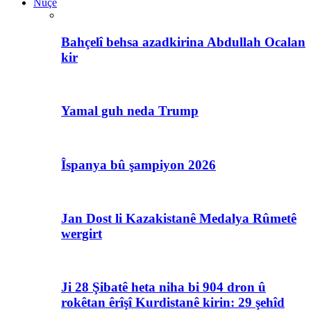
Nûçe
Bahçelî behsa azadkirina Abdullah Ocalan
kir
Yamal guh neda Trump
Îspanya bû şampiyon 2026
Jan Dost li Kazakistanê Medalya Rûmetê
wergirt
Ji 28 Şibatê heta niha bi 904 dron û
rokêtan êrîşî Kurdistanê kirin: 29 şehîd