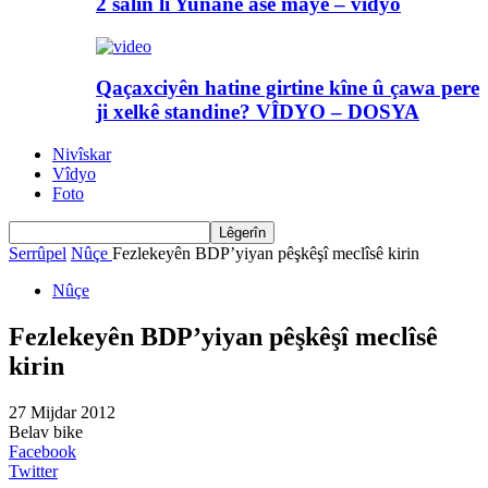
2 salin li Yunanê asê maye – vîdyo
Qaçaxciyên hatine girtine kîne û çawa pere
ji xelkê standine? VÎDYO – DOSYA
Nivîskar
Vîdyo
Foto
Serrûpel
Nûçe
Fezlekeyên BDP’yiyan pêşkêşî meclîsê kirin
Nûçe
Fezlekeyên BDP’yiyan pêşkêşî meclîsê
kirin
27 Mijdar 2012
Belav bike
Facebook
Twitter