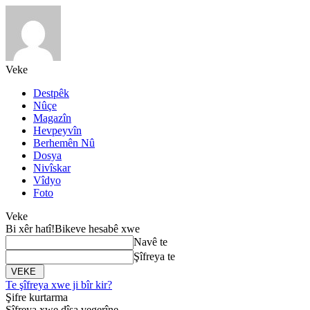
Veke
Destpêk
Nûçe
Magazîn
Hevpeyvîn
Berhemên Nû
Dosya
Nivîskar
Vîdyo
Foto
Veke
Bi xêr hatî!
Bikeve hesabê xwe
Navê te
Şîfreya te
Te şîfreya xwe ji bîr kir?
Şifre kurtarma
Şîfreya xwe dîsa vegerîne