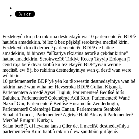
Fezlekeyên ku ji bo rakirina destnedayîniya 10 parlementerên BDPê
hatibûn amadekirin, bi lez û bez pêşkêşî serokatiya meclîsê kirin.
Fezlekeyên ku di derheqê parlementerên BDPê de hatine
amadekirin, bi hinceta “alîkariya rêxistina terorê a çekdar kirine”
hatine amadekirin. Serokwezîrê Tirkiyê Recep Tayyip Erdogan jî
çend roja berê diyar kiribû ku fezlekeyên BDP’yiyan werine
meclîsê, ew ê ji bo rakirina destnedayîniya wan çi destê wan were
wê bikin.
10 parlementerên BDP’yê yên ku tê xwestin destnedayîniya wan bê
rakirin navê wan wiha ne: Hevseroka BDPê Gultan Kişanak,
Parlementera Amedê Aysel Tugluk, Parlementerê Bedlîsê Îdrîs
Baluken, Parlementerê Colemêrgê Adîl Kurt, Parlementerê Wanê
Nazmî Gur, Parlementerê Bedlîsê Husamettîn Zenderlioglu,
Parlementerê Colemêrgê Esat Canan, Parlementera Stenbolê
Sebahat Tuncel, Parlementerê Agiriyê Halîl Aksoy û Parlementerê
Mersînê Ertugrul Kurkçu.
Salan berê jî, di heyama tansu Çiler de, li meclîsê destnedayîniya
parlementerên Kurd hatibû rakirin û ew şandibûn girtîgehê.