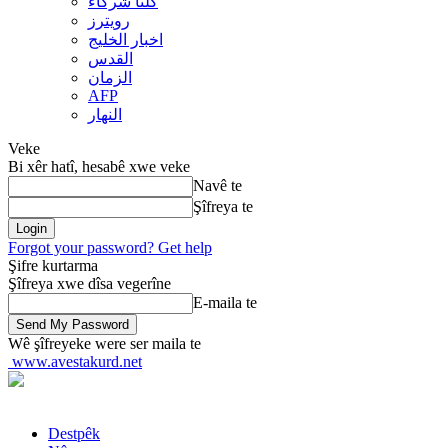
کلنا شرکاء
رويترز
اخبار الخلیج
القدس
الزمان
AFP
النهار
Veke
Bi xêr hatî, hesabê xwe veke
Navê te
Şîfreya te
Forgot your password? Get help
Şifre kurtarma
Şîfreya xwe dîsa vegerîne
E-maila te
Wê şîfreyeke were ser maila te
www.avestakurd.net
Destpêk