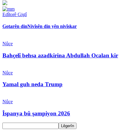
Edîtorê Giştî
Gotarên din
Nivîsên din yên nivîskar
Nûçe
Bahçelî behsa azadkirina Abdullah Ocalan kir
Nûçe
Yamal guh neda Trump
Nûçe
Îspanya bû şampiyon 2026