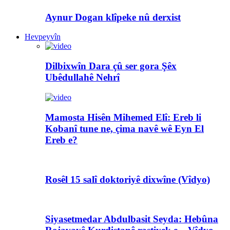
Aynur Dogan klîpeke nû derxist
Hevpeyvîn
Dilbixwîn Dara çû ser gora Şêx
Ubêdullahê Nehrî
Mamosta Hisên Mihemed Elî: Ereb li
Kobanî tune ne, çima navê wê Eyn El
Ereb e?
Rosêl 15 salî doktoriyê dixwîne (Vîdyo)
Siyasetmedar Abdulbasit Seyda: Hebûna