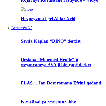
Rojavayê Kurdistanê rastiyek e – Vîdyo
Hevpeyvîna ligel Aldar Xelîl
Berhemên Nû
Sevda Kaplan “DÎNO” derxist
Destana “Mihemed Henîfe” ji
weşanxaneya AVA ji bin çapê derket
FLAŞ… Jan Dost romana Efrînê qedand
Ktv 20 saliya xwe pîroz dike