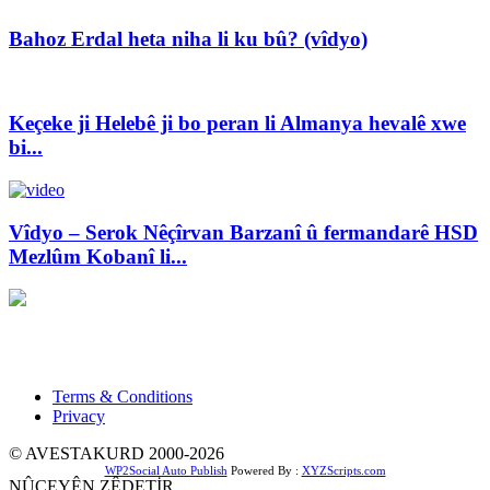
Bahoz Erdal heta niha li ku bû? (vîdyo)
Keçeke ji Helebê ji bo peran li Almanya hevalê xwe
bi...
Vîdyo – Serok Nêçîrvan Barzanî û fermandarê HSD
Mezlûm Kobanî li...
Xwedî û Sernivîser: Dilbixwîn Dara
Pêwendiya ligel me:
info@avestakurd.net
Terms & Conditions
Privacy
© AVESTAKURD 2000-2026
WP2Social Auto Publish
Powered By :
XYZScripts.com
NÛÇEYÊN ZÊDETİR