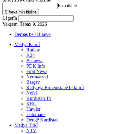
E-maila te
Lêgerîn
Yekşem, Tebax 9, 2026
Derbas be / Bikeve
Medya Kurdî
Rudaw
K24
Basnews
PDK Info
Firat News
Nerinaazad
Berçav
Radyoya Ermenistanê bi kurdî
Nefel
Kurdistan Tv
KRG
Hawler
Lotixhane
Dengê Kurdistan
Medya Tirkî
NTV