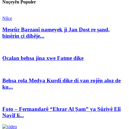
Nuçeyên Populer
Nûçe
Mesrûr Barzanî nameyek ji Jan Dost re şand,
binêrin çi dibêje...
Ocalan behsa jina xwe Fatme dike
Behsa rola Medya Kurdî dike di van rojên aloz de
ku...
Foto – Fermandarê “Ehrar Al Şam” ya Sûriyê Elî
Nayîf li...