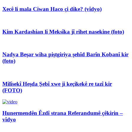
Xecê li mala Ciwan Haco çi dike? (vîdyo)
Kim Kardashian li Meksîka jî rihet nasekine (foto)
Nadya Beşar wiha piştgiriya şehîd Barîn Kobanî kir
(foto)
Milîsekî Heşda Şebî xwe ji keçikekê re tazî kir
(FOTO)
Hunermendên Êzdî strana Referandumê çêkirin –
vîdyo