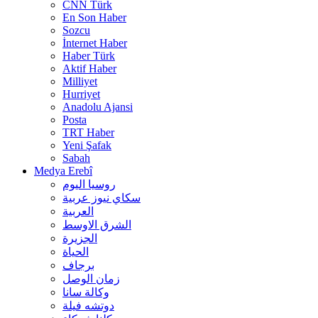
CNN Türk
En Son Haber
Sozcu
İnternet Haber
Haber Türk
Aktif Haber
Milliyet
Hurriyet
Anadolu Ajansi
Posta
TRT Haber
Yeni Şafak
Sabah
Medya Erebî
روسیا الیوم
سكاي نيوز عربية
العربية
الشرق الاوسط
الجزيرة
الحیاة
برجاف
زمان الوصل
وکالة سانا
دوتشه فیلة