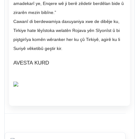
amadekarî ye, Enqere wê ji berê zêdetir berdêlan bide û
zirarên mezin bibîne.”
Cawanî di berdewamiya daxuyaniya xwe de dibêje ku,
Tirkiye hate lêyîstoka welatên Rojava yên Sîyonîst û bi
piştgirîya komên wêranker her ku çû Tirkiyê, agirê ku li
Suriyê vêketibû geştir kir.
AVESTA KURD