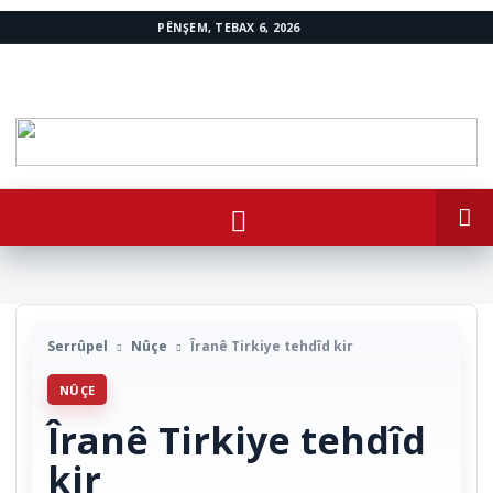
PÊNŞEM, TEBAX 6, 2026
www.avestakurd.net
Serrûpel
Nûçe
Îranê Tirkiye tehdîd kir
NÛÇE
Îranê Tirkiye tehdîd
kir