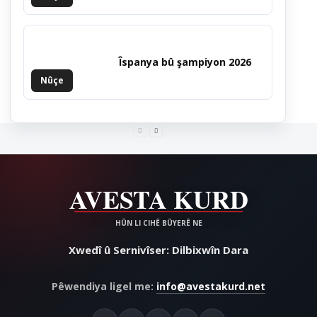
Îspanya bû şampiyon 2026
Nûçe
Xwedî û Sernivîser: Dilbixwîn Dara
Pêwendiya ligel me:
info@avestakurd.net