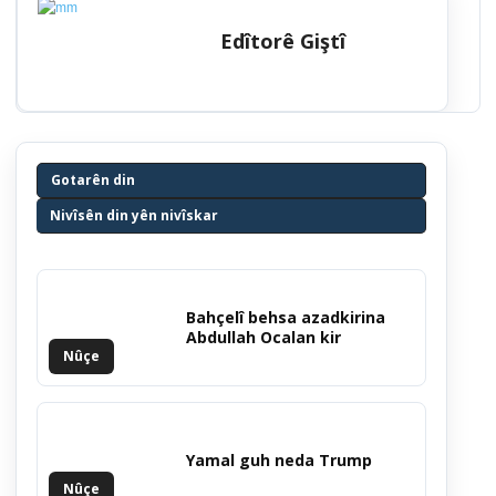
Edîtorê Giştî
Gotarên din
Nivîsên din yên nivîskar
Bahçelî behsa azadkirina
Abdullah Ocalan kir
Nûçe
Yamal guh neda Trump
Nûçe