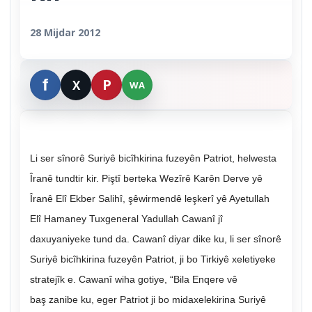
28 Mijdar 2012
Li ser sînorê Suriyê bicîhkirina fuzeyên Patriot, helwesta
Îranê tundtir kir. Piştî berteka Wezîrê Karên Derve yê
Îranê Elî Ekber Salihî, şêwirmendê leşkerî yê Ayetullah
Elî Hamaney Tuxgeneral Yadullah Cawanî jî
daxuyaniyeke tund da. Cawanî diyar dike ku, li ser sînorê
Suriyê bicîhkirina fuzeyên Patriot, ji bo Tirkiyê xeletiyeke
stratejîk e. Cawanî wiha gotiye, “Bila Enqere vê
baş zanibe ku, eger Patriot ji bo midaxelekirina Suriyê