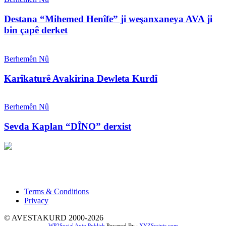
Destana “Mihemed Henîfe” ji weşanxaneya AVA ji
bin çapê derket
Berhemên Nû
Karîkaturê Avakirina Dewleta Kurdî
Berhemên Nû
Sevda Kaplan “DÎNO” derxist
Xwedî û Sernivîser: Dilbixwîn Dara
Pêwendiya ligel me:
info@avestakurd.net
Terms & Conditions
Privacy
© AVESTAKURD 2000-2026
WP2Social Auto Publish
Powered By :
XYZScripts.com