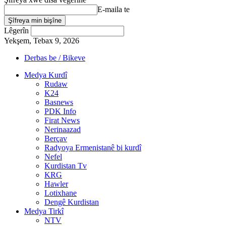
E-maila te
Lêgerîn
Yekşem, Tebax 9, 2026
Derbas be / Bikeve
Medya Kurdî
Rudaw
K24
Basnews
PDK Info
Firat News
Nerinaazad
Berçav
Radyoya Ermenistanê bi kurdî
Nefel
Kurdistan Tv
KRG
Hawler
Lotixhane
Dengê Kurdistan
Medya Tirkî
NTV