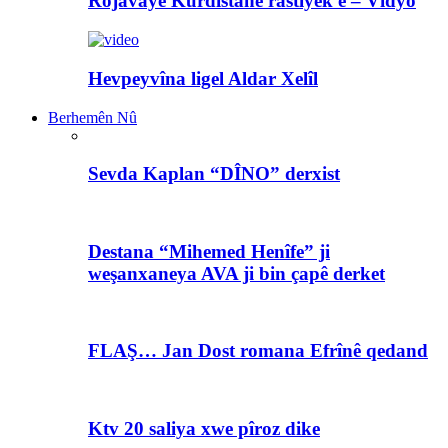
Rojavayê Kurdistanê rastiyek e – Vîdyo
Hevpeyvîna ligel Aldar Xelîl
Berhemên Nû
Sevda Kaplan “DÎNO” derxist
Destana “Mihemed Henîfe” ji
weşanxaneya AVA ji bin çapê derket
FLAŞ… Jan Dost romana Efrînê qedand
Ktv 20 saliya xwe pîroz dike