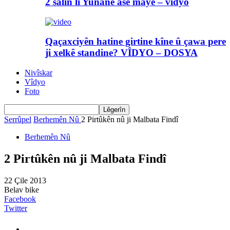
2 salin li Yunanê asê maye – vîdyo
Qaçaxciyên hatine girtine kîne û çawa pere
ji xelkê standine? VÎDYO – DOSYA
Nivîskar
Vîdyo
Foto
Serrûpel
Berhemên Nû
2 Pirtûkên nû ji Malbata Findî
Berhemên Nû
2 Pirtûkên nû ji Malbata Findî
22 Çile 2013
Belav bike
Facebook
Twitter