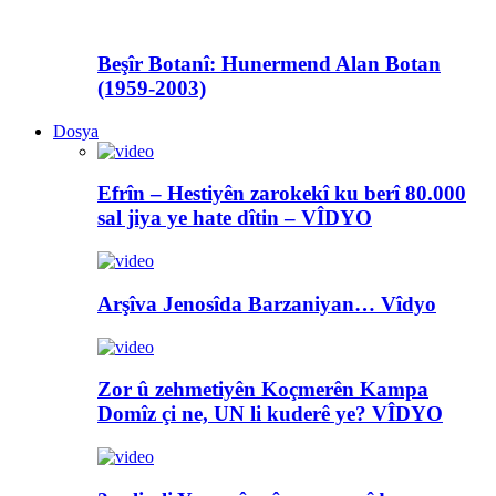
Beşîr Botanî: Hunermend Alan Botan
(1959-2003)
Dosya
Efrîn – Hestiyên zarokekî ku berî 80.000
sal jiya ye hate dîtin – VÎDYO
Arşîva Jenosîda Barzaniyan… Vîdyo
Zor û zehmetiyên Koçmerên Kampa
Domîz çi ne, UN li kuderê ye? VÎDYO