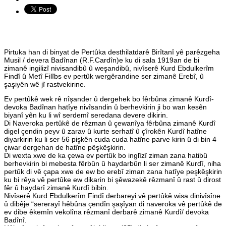
Pirtuka han di binyat de Pertûka desthilatdarê Birîtanî yê parêzgeha
Musil / devera Badînan (R.F.Cardîn)e ku di sala 1919an de bi
zimanê ingilizî nivisandibû û weşandibû, nivîserê Kurd Ebdulkerîm
Findî û Metî Filîbs ev pertûk wergêrandine ser zimanê Erebî, û
şaşiyên wê jî rastvekirine.
Ev pertûkê wek rê nîşander û dergehek bo fêrbûna zimanê Kurdî-
devoka Badînan hatîye nivîsandin û berhevkirin ji bo wan kesên
biyanî yên ku li wî serdemî seredana devere dikirin.
Di Naveroka pertûkê de rêzman û çewanîya fêrbûna zimanê Kurdî
digel çendin peyv û zarav û kurte serhatî û çîrokên Kurdî hatîne
diyarkirin ku li ser 56 pişkên cuda cuda hatîne parve kirin û di bin 4
çiwar dergehan de hatîne pêşkêşkirin.
Di wexta xwe de ka çewa ev pertûk bo inglîzî ziman zana hatibû
berhevkirin bi mebesta fêrbûn û haydarbûn li ser zimanê Kurdî, niha
pertûk di vê çapa xwe de ew bo erebî ziman zana hatîye peşkêşkirin
ku bi rêya vê pertûke ew dikarin bi şêwazekê rêzmanî û rast û dirost
fêr û haydarî zimanê Kurdî bibin.
Nivîserê Kurd Ebdulkerîm Findî derbareyi vê pertûkê wisa dinivîsîne
û dibêje “sererayî hêbûna çendîn şaşîyan di naveroka vê pertûkê de
ev dibe êkemîn vekolîna rêzmanî derbarê zimanê Kurdî/ devoka
Badînî.