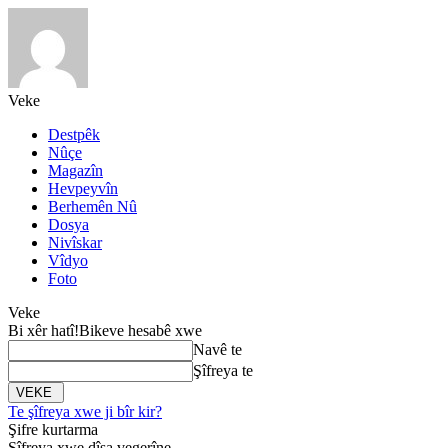
Veke
Destpêk
Nûçe
Magazîn
Hevpeyvîn
Berhemên Nû
Dosya
Nivîskar
Vîdyo
Foto
Veke
Bi xêr hatî!
Bikeve hesabê xwe
Navê te
Şîfreya te
Te şîfreya xwe ji bîr kir?
Şifre kurtarma
Şîfreya xwe dîsa vegerîne