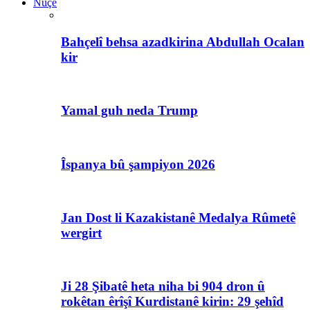
Nûçe
Bahçelî behsa azadkirina Abdullah Ocalan
kir
Yamal guh neda Trump
Îspanya bû şampiyon 2026
Jan Dost li Kazakistanê Medalya Rûmetê
wergirt
Ji 28 Şibatê heta niha bi 904 dron û
rokêtan êrîşî Kurdistanê kirin: 29 şehîd