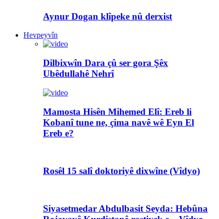
Aynur Dogan klîpeke nû derxist
Hevpeyvîn
Dilbixwîn Dara çû ser gora Şêx
Ubêdullahê Nehrî
Mamosta Hisên Mihemed Elî: Ereb li
Kobanî tune ne, çima navê wê Eyn El
Ereb e?
Rosêl 15 salî doktoriyê dixwîne (Vîdyo)
Siyasetmedar Abdulbasit Seyda: Hebûna