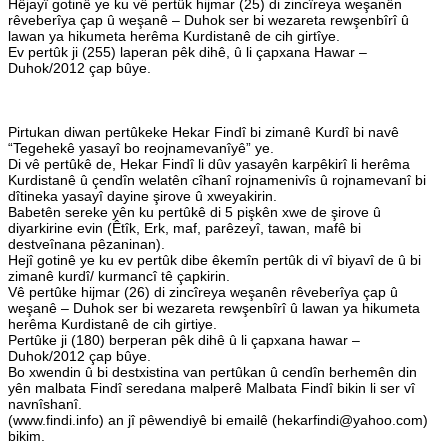
Hêjayî gotinê ye ku vê pertûk hijmar (25) di zincîreya weşanên
rêveberîya çap û weşanê – Duhok ser bi wezareta rewşenbîrî û
lawan ya hikumeta herêma Kurdistanê de cih girtîye.
Ev pertûk ji (255) laperan pêk dihê, û li çapxana Hawar –
Duhok/2012 çap bûye.
Pirtukan diwan pertûkeke Hekar Findî bi zimanê Kurdî bi navê
“Tegehekê yasayî bo reojnamevanîyê” ye.
Di vê pertûkê de, Hekar Findî li dûv yasayên karpêkirî li herêma
Kurdistanê û çendîn welatên cîhanî rojnamenivîs û rojnamevanî bi
dîtineka yasayî dayine şirove û xweyakirin.
Babetên sereke yên ku pertûkê di 5 pişkên xwe de şirove û
diyarkirine evin (Êtîk, Erk, maf, parêzeyî, tawan, mafê bi
destveînana pêzaninan).
Hejî gotinê ye ku ev pertûk dibe êkemîn pertûk di vî biyavî de û bi
zimanê kurdî/ kurmancî tê çapkirin.
Vê pertûke hijmar (26) di zincîreya weşanên rêveberîya çap û
weşanê – Duhok ser bi wezareta rewşenbîrî û lawan ya hikumeta
herêma Kurdistanê de cih girtiye.
Pertûke ji (180) berperan pêk dihê û li çapxana hawar –
Duhok/2012 çap bûye.
Bo xwendin û bi destxistina van pertûkan û cendîn berhemên din
yên malbata Findî seredana malperê Malbata Findî bikin li ser vî
navnîshanî.
(www.findi.info) an jî pêwendiyê bi emailê (hekarfindi@yahoo.com)
bikim.