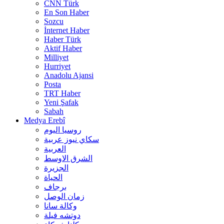
CNN Türk
En Son Haber
Sozcu
İnternet Haber
Haber Türk
Aktif Haber
Milliyet
Hurriyet
Anadolu Ajansi
Posta
TRT Haber
Yeni Şafak
Sabah
Medya Erebî
روسیا الیوم
سكاي نيوز عربية
العربية
الشرق الاوسط
الجزيرة
الحیاة
برجاف
زمان الوصل
وکالة سانا
دوتشه فیلة