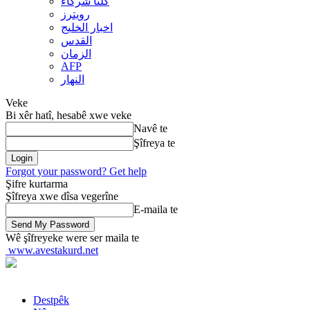
کلنا شرکاء
رويترز
اخبار الخلیج
القدس
الزمان
AFP
النهار
Veke
Bi xêr hatî, hesabê xwe veke
Navê te
Şîfreya te
Forgot your password? Get help
Şifre kurtarma
Şîfreya xwe dîsa vegerîne
E-maila te
Wê şîfreyeke were ser maila te
www.avestakurd.net
Destpêk