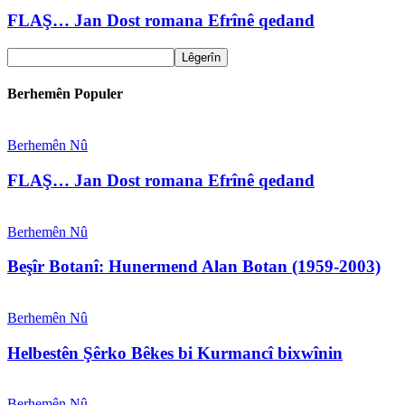
FLAŞ… Jan Dost romana Efrînê qedand
Berhemên Populer
Berhemên Nû
FLAŞ… Jan Dost romana Efrînê qedand
Berhemên Nû
Beşîr Botanî: Hunermend Alan Botan (1959-2003)
Berhemên Nû
Helbestên Şêrko Bêkes bi Kurmancî bixwînin
Berhemên Nû