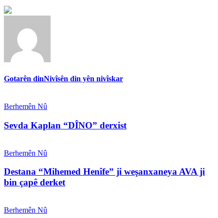
Gotarên din
Nivîsên din yên nivîskar
Berhemên Nû
Sevda Kaplan “DÎNO” derxist
Berhemên Nû
Destana “Mihemed Henîfe” ji weşanxaneya AVA ji
bin çapê derket
Berhemên Nû