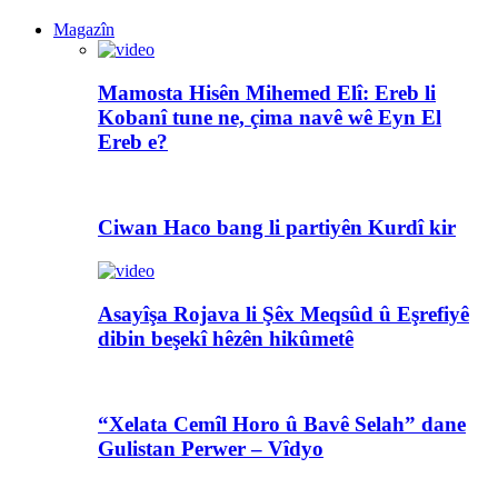
Magazîn
Mamosta Hisên Mihemed Elî: Ereb li
Kobanî tune ne, çima navê wê Eyn El
Ereb e?
Ciwan Haco bang li partiyên Kurdî kir
Asayîşa Rojava li Şêx Meqsûd û Eşrefiyê
dibin beşekî hêzên hikûmetê
“Xelata Cemîl Horo û Bavê Selah” dane
Gulistan Perwer – Vîdyo