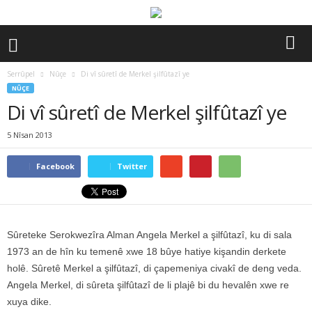
Serrûpel
Nûçe
Di vî sûretî de Merkel şilfûtazî ye
NÛÇE
Di vî sûretî de Merkel şilfûtazî ye
5 Nîsan 2013
Facebook
Twitter
Sûreteke Serokwezîra Alman Angela Merkel a şilfûtazî, ku di sala
1973 an de hîn ku temenê xwe 18 bûye hatiye kişandin derkete
holê. Sûretê Merkel a şilfûtazî, di çapemeniya civakî de deng veda.
Angela Merkel, di sûreta şilfûtazî de li plajê bi du hevalên xwe re
xuya dike.