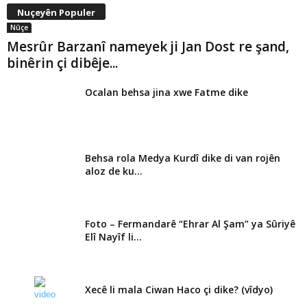
Nuçeyên Populer
Nûçe
Mesrûr Barzanî nameyek ji Jan Dost re şand,
binêrin çi dibêje...
Ocalan behsa jina xwe Fatme dike
Behsa rola Medya Kurdî dike di van rojên
aloz de ku...
Foto – Fermandarê “Ehrar Al Şam” ya Sûriyê
Elî Nayîf li...
Xecê li mala Ciwan Haco çi dike? (vîdyo)