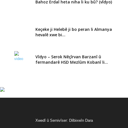
Bahoz Erdal heta niha li ku bû? (vîdyo)
Keçeke ji Helebê ji bo peran li Almanya
hevalê xwe bi...
Vîdyo – Serok Nêçîrvan Barzanî û
fermandarê HSD Mezlûm Kobanî li...
Xwedî û Sernivîser: Dilbixwîn Dara