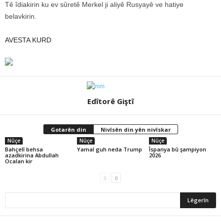
Tê îdiakirin ku ev sûretê Merkel ji aliyê Rusyayê ve hatiye
belavkirin.
AVESTA KURD
Edîtorê Giştî
Gotarên din
Nivîsên din yên nivîskar
Nûçe
Nûçe
Nûçe
Bahçelî behsa
Yamal guh neda Trump
Îspanya bû şampiyon
azadkirina Abdullah
2026
Ocalan kir