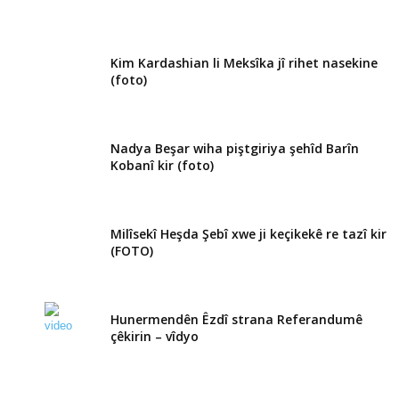
Kim Kardashian li Meksîka jî rihet nasekine
(foto)
Nadya Beşar wiha piştgiriya şehîd Barîn
Kobanî kir (foto)
Milîsekî Heşda Şebî xwe ji keçikekê re tazî kir
(FOTO)
Hunermendên Êzdî strana Referandumê
çêkirin – vîdyo