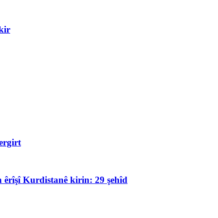
kir
rgirt
 êrîşî Kurdistanê kirin: 29 şehîd