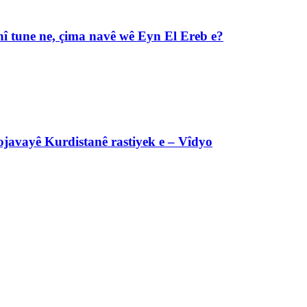
î tune ne, çima navê wê Eyn El Ereb e?
javayê Kurdistanê rastiyek e – Vîdyo