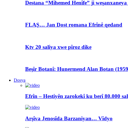
Destana “Mihemed Henîfe” ji weşanxaneya A
FLAŞ… Jan Dost romana Efrînê qedand
Ktv 20 saliya xwe pîroz dike
Beşîr Botanî: Hunermend Alan Botan (1959
Dosya
Efrîn – Hestiyên zarokekî ku berî 80.000 sa
Arşîva Jenosîda Barzaniyan… Vîdyo