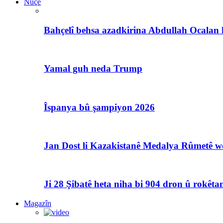
Nûçe
Bahçelî behsa azadkirina Abdullah Ocalan 
Yamal guh neda Trump
Îspanya bû şampiyon 2026
Jan Dost li Kazakistanê Medalya Rûmetê we
Ji 28 Şibatê heta niha bi 904 dron û rokêtan
Magazîn