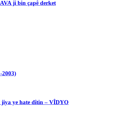
VA ji bin çapê derket
-2003)
l jiya ye hate dîtin – VÎDYO