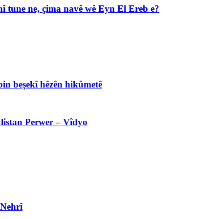
î tune ne, çima navê wê Eyn El Ereb e?
bin beşekî hêzên hikûmetê
listan Perwer – Vîdyo
 Nehrî