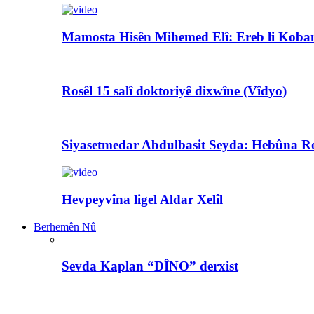
Mamosta Hisên Mihemed Elî: Ereb li Koban
Rosêl 15 salî doktoriyê dixwîne (Vîdyo)
Siyasetmedar Abdulbasit Seyda: Hebûna Ro
Hevpeyvîna ligel Aldar Xelîl
Berhemên Nû
Sevda Kaplan “DÎNO” derxist