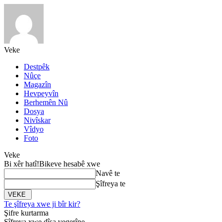
Veke
Destpêk
Nûçe
Magazîn
Hevpeyvîn
Berhemên Nû
Dosya
Nivîskar
Vîdyo
Foto
Veke
Bi xêr hatî!
Bikeve hesabê xwe
Navê te
Şîfreya te
Te şîfreya xwe ji bîr kir?
Şifre kurtarma
Şîfreya xwe dîsa vegerîne