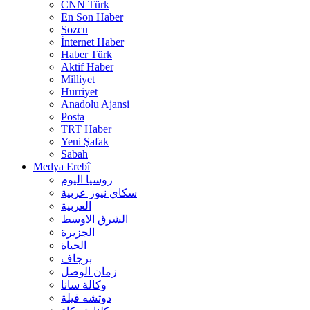
CNN Türk
En Son Haber
Sozcu
İnternet Haber
Haber Türk
Aktif Haber
Milliyet
Hurriyet
Anadolu Ajansi
Posta
TRT Haber
Yeni Şafak
Sabah
Medya Erebî
روسیا الیوم
سكاي نيوز عربية
العربية
الشرق الاوسط
الجزيرة
الحیاة
برجاف
زمان الوصل
وکالة سانا
دوتشه فیلة