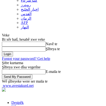
کلنا شرکاء
رويترز
اخبار الخلیج
القدس
الزمان
AFP
النهار
Veke
Bi xêr hatî, hesabê xwe veke
Navê te
Şîfreya te
Forgot your password? Get help
Şifre kurtarma
Şîfreya xwe dîsa vegerîne
E-maila te
Wê şîfreyeke were ser maila te
www.avestakurd.net
Destpêk