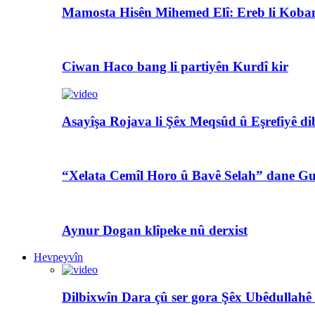
Mamosta Hisên Mihemed Elî: Ereb li Koban
Ciwan Haco bang li partiyên Kurdî kir
Asayîşa Rojava li Şêx Meqsûd û Eşrefiyê di
“Xelata Cemîl Horo û Bavê Selah” dane Gu
Aynur Dogan klîpeke nû derxist
Hevpeyvîn
Dilbixwîn Dara çû ser gora Şêx Ubêdullahê