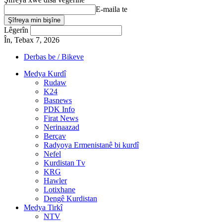
E-maila te
Lêgerîn
În, Tebax 7, 2026
Derbas be / Bikeve
Medya Kurdî
Rudaw
K24
Basnews
PDK Info
Firat News
Nerinaazad
Berçav
Radyoya Ermenistanê bi kurdî
Nefel
Kurdistan Tv
KRG
Hawler
Lotixhane
Dengê Kurdistan
Medya Tirkî
NTV