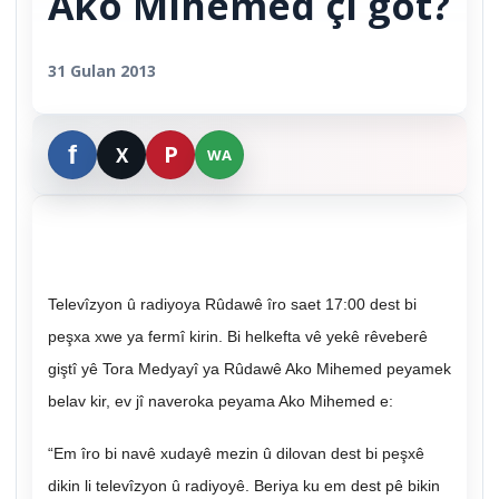
Ako Mihemed çi got?
31 Gulan 2013
Televîzyon û radiyoya Rûdawê îro saet 17:00 dest bi
peşxa xwe ya fermî kirin. Bi helkefta vê yekê rêveberê
giştî yê Tora Medyayî ya Rûdawê Ako Mihemed peyamek
belav kir, ev jî naveroka peyama Ako Mihemed e:
“Em îro bi navê xudayê mezin û dilovan dest bi peşxê
dikin li televîzyon û radiyoyê. Beriya ku em dest pê bikin