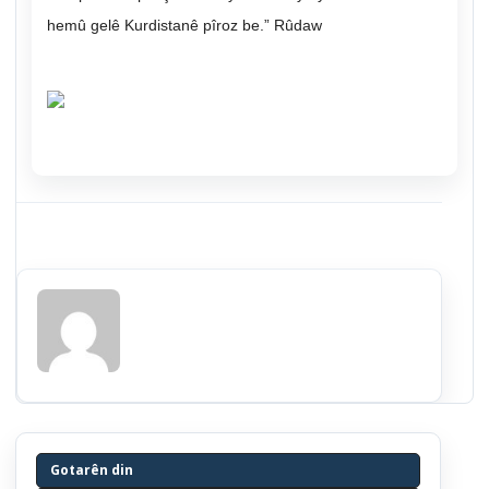
hemû gelê Kurdistanê pîroz be.” Rûdaw
Gotarên din