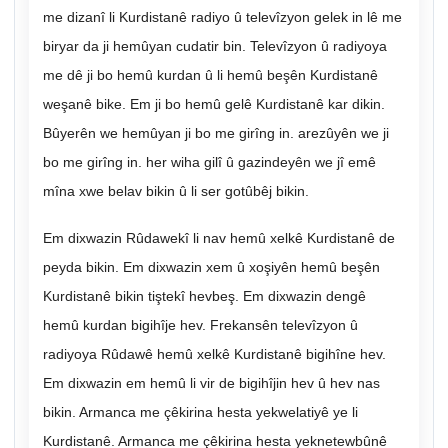
me dizanî li Kurdistanê radiyo û televîzyon gelek in lê me
biryar da ji hemûyan cudatir bin. Televîzyon û radiyoya
me dê ji bo hemû kurdan û li hemû beşên Kurdistanê
weşanê bike. Em ji bo hemû gelê Kurdistanê kar dikin.
Bûyerên we hemûyan ji bo me girîng in. arezûyên we ji
bo me girîng in. her wiha gilî û gazindeyên we jî emê
mîna xwe belav bikin û li ser gotûbêj bikin.
Em dixwazin Rûdawekî li nav hemû xelkê Kurdistanê de
peyda bikin. Em dixwazin xem û xoşiyên hemû beşên
Kurdistanê bikin tiştekî hevbeş. Em dixwazin dengê
hemû kurdan bigihîje hev. Frekansên televîzyon û
radiyoya Rûdawê hemû xelkê Kurdistanê bigihîne hev.
Em dixwazin em hemû li vir de bigihîjin hev û hev nas
bikin. Armanca me çêkirina hesta yekwelatiyê ye li
Kurdistanê. Armanca me çêkirina hesta yeknetewbûnê