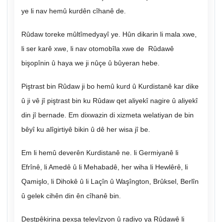
ye li nav hemû kurdên cîhanê de.
Rûdaw toreke mûltîmedyayî ye. Hûn dikarin li mala xwe,
li ser karê xwe, li nav otomobîla xwe de Rûdawê
bişopînin û haya we ji nûçe û bûyeran hebe.
Piştrast bin Rûdaw ji bo hemû kurd û Kurdistanê kar dike
û ji vê jî piştrast bin ku Rûdaw qet aliyekî nagire û aliyekî
din jî bernade. Em dixwazin di xizmeta welatiyan de bin
bêyî ku alîgirtiyê bikin û dê her wisa jî be.
Em li hemû deverên Kurdistanê ne. li Germiyanê li
Efrînê, li Amedê û li Mehabadê, her wiha li Hewlêrê, li
Qamişlo, li Dihokê û li Laçîn û Waşîngton, Brûksel, Berlîn
û gelek cihên din ên cîhanê bin.
Destpêkirina pexşa televîzyon û radiyo ya Rûdawê li