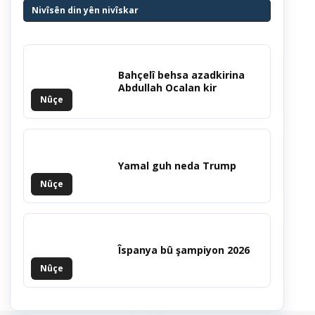
Nivîsên din yên nivîskar
Bahçelî behsa azadkirina
Abdullah Ocalan kir
Nûçe
Yamal guh neda Trump
Nûçe
Îspanya bû şampiyon 2026
Nûçe