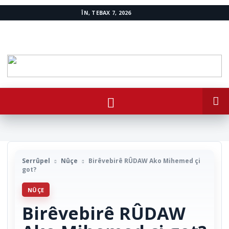
ÎN, TEBAX 7, 2026
www.avestakurd.net
Serrûpel
Nûçe
Birêvebirê RÛDAW Ako Mihemed çi
got?
NÛÇE
Birêvebirê RÛDAW