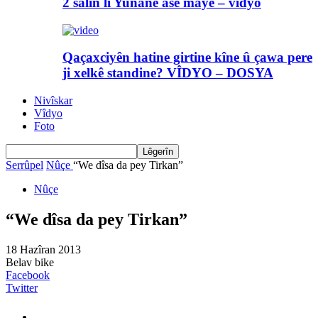
2 salin li Yunanê asê maye – vîdyo
Qaçaxciyên hatine girtine kîne û çawa pere
ji xelkê standine? VÎDYO – DOSYA
Nivîskar
Vîdyo
Foto
Serrûpel
Nûçe
“We dîsa da pey Tirkan”
Nûçe
“We dîsa da pey Tirkan”
18 Hazîran 2013
Belav bike
Facebook
Twitter