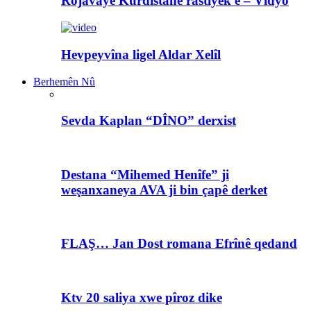
Rojavayê Kurdistanê rastiyek e – Vîdyo
Hevpeyvîna ligel Aldar Xelîl
Berhemên Nû
Sevda Kaplan “DÎNO” derxist
Destana “Mihemed Henîfe” ji
weşanxaneya AVA ji bin çapê derket
FLAŞ… Jan Dost romana Efrînê qedand
Ktv 20 saliya xwe pîroz dike