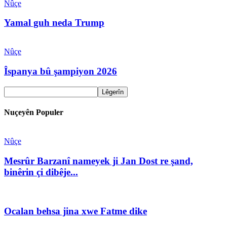
Nûçe
Yamal guh neda Trump
Nûçe
Îspanya bû şampiyon 2026
Nuçeyên Populer
Nûçe
Mesrûr Barzanî nameyek ji Jan Dost re şand,
binêrin çi dibêje...
Ocalan behsa jina xwe Fatme dike