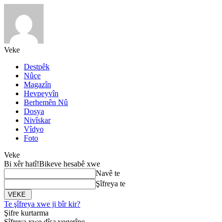
Veke
Destpêk
Nûçe
Magazîn
Hevpeyvîn
Berhemên Nû
Dosya
Nivîskar
Vîdyo
Foto
Veke
Bi xêr hatî!
Bikeve hesabê xwe
Navê te
Şîfreya te
Te şîfreya xwe ji bîr kir?
Şifre kurtarma
Şîfreya xwe dîsa vegerîne