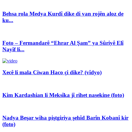
Behsa rola Medya Kurdî dike di van rojên aloz de
ku...
Foto – Fermandarê “Ehrar Al Şam” ya Sûriyê Elî
Nayîf li...
Xecê li mala Ciwan Haco çi dike? (vîdyo)
Kim Kardashian li Meksîka jî rihet nasekine (foto)
Nadya Beşar wiha piştgiriya şehîd Barîn Kobanî kir
(foto)