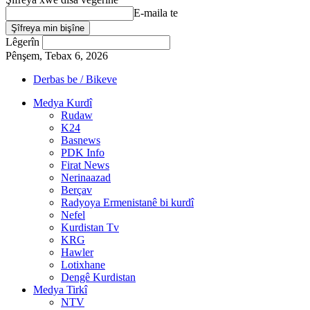
E-maila te
Lêgerîn
Pênşem, Tebax 6, 2026
Derbas be / Bikeve
Medya Kurdî
Rudaw
K24
Basnews
PDK Info
Firat News
Nerinaazad
Berçav
Radyoya Ermenistanê bi kurdî
Nefel
Kurdistan Tv
KRG
Hawler
Lotixhane
Dengê Kurdistan
Medya Tirkî
NTV