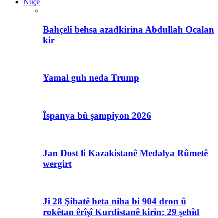
Nûçe
Bahçelî behsa azadkirina Abdullah Ocalan
kir
Yamal guh neda Trump
Îspanya bû şampiyon 2026
Jan Dost li Kazakistanê Medalya Rûmetê
wergirt
Ji 28 Şibatê heta niha bi 904 dron û
rokêtan êrîşî Kurdistanê kirin: 29 şehîd