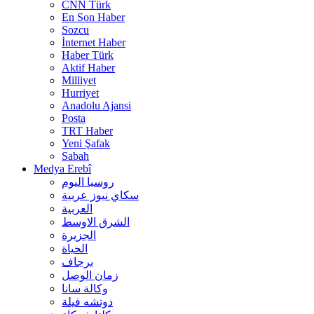
CNN Türk
En Son Haber
Sozcu
İnternet Haber
Haber Türk
Aktif Haber
Milliyet
Hurriyet
Anadolu Ajansi
Posta
TRT Haber
Yeni Şafak
Sabah
Medya Erebî
روسیا الیوم
سكاي نيوز عربية
العربية
الشرق الاوسط
الجزيرة
الحیاة
برجاف
زمان الوصل
وکالة سانا
دوتشه فیلة