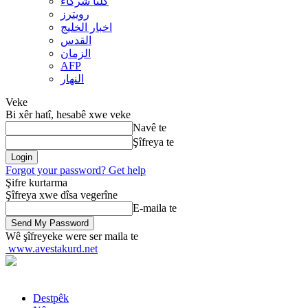
کلنا شرکاء
رويترز
اخبار الخلیج
القدس
الزمان
AFP
النهار
Veke
Bi xêr hatî, hesabê xwe veke
Navê te
Şîfreya te
Forgot your password? Get help
Şifre kurtarma
Şîfreya xwe dîsa vegerîne
E-maila te
Wê şîfreyeke were ser maila te
www.avestakurd.net
Destpêk