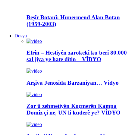
Beşîr Botanî: Hunermend Alan Botan
(1959-2003)
Dosya
Efrîn – Hestiyên zarokekî ku berî 80.000
sal jiya ye hate dîtin – VÎDYO
Arşîva Jenosîda Barzaniyan… Vîdyo
Zor û zehmetiyên Koçmerên Kampa
Domîz çi ne, UN li kuderê ye? VÎDYO