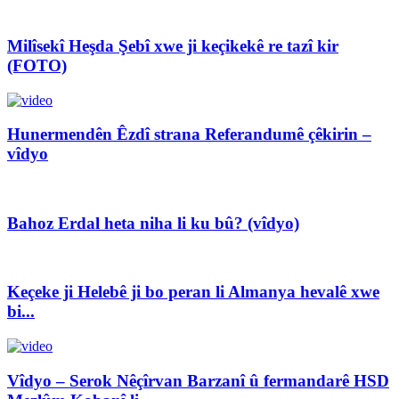
Milîsekî Heşda Şebî xwe ji keçikekê re tazî kir
(FOTO)
Hunermendên Êzdî strana Referandumê çêkirin –
vîdyo
Bahoz Erdal heta niha li ku bû? (vîdyo)
Keçeke ji Helebê ji bo peran li Almanya hevalê xwe
bi...
Vîdyo – Serok Nêçîrvan Barzanî û fermandarê HSD