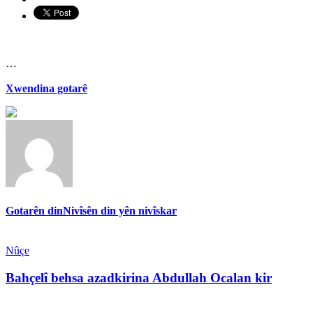
…
Xwendina gotarê
Gotarên din
Nivîsên din yên nivîskar
Nûçe
Bahçelî behsa azadkirina Abdullah Ocalan kir