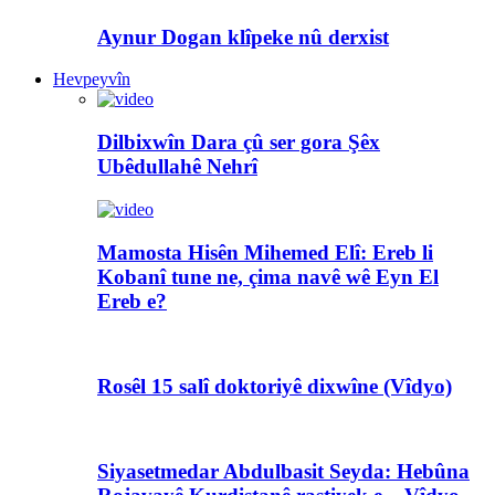
Aynur Dogan klîpeke nû derxist
Hevpeyvîn
Dilbixwîn Dara çû ser gora Şêx
Ubêdullahê Nehrî
Mamosta Hisên Mihemed Elî: Ereb li
Kobanî tune ne, çima navê wê Eyn El
Ereb e?
Rosêl 15 salî doktoriyê dixwîne (Vîdyo)
Siyasetmedar Abdulbasit Seyda: Hebûna