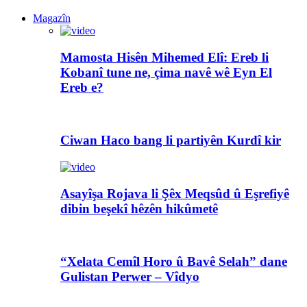
Magazîn
Mamosta Hisên Mihemed Elî: Ereb li
Kobanî tune ne, çima navê wê Eyn El
Ereb e?
Ciwan Haco bang li partiyên Kurdî kir
Asayîşa Rojava li Şêx Meqsûd û Eşrefiyê
dibin beşekî hêzên hikûmetê
“Xelata Cemîl Horo û Bavê Selah” dane
Gulistan Perwer – Vîdyo