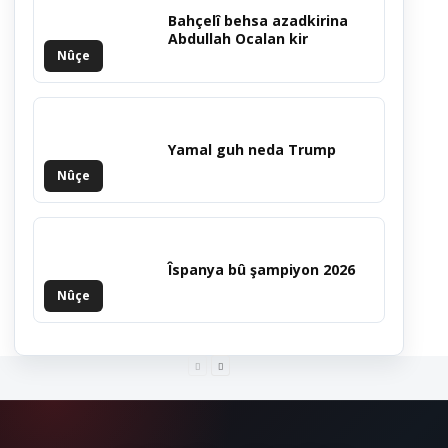
Bahçelî behsa azadkirina
Abdullah Ocalan kir
Nûçe
Yamal guh neda Trump
Nûçe
Îspanya bû şampiyon 2026
Nûçe