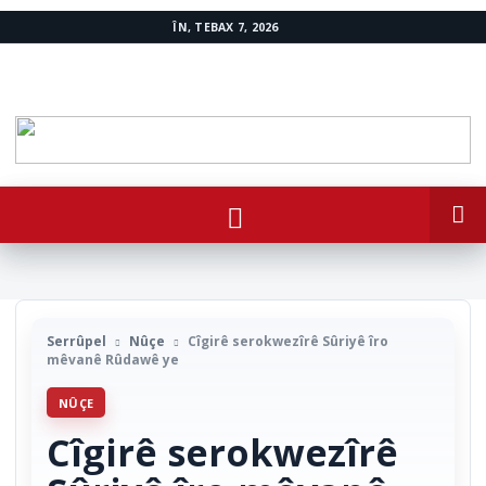
ÎN, TEBAX 7, 2026
www.avestakurd.net
Serrûpel
Nûçe
Cîgirê serokwezîrê Sûriyê îro
mêvanê Rûdawê ye
NÛÇE
Cîgirê serokwezîrê