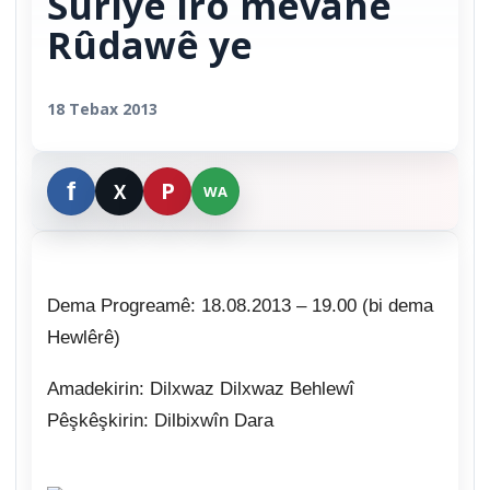
Sûriyê îro mêvanê
Rûdawê ye
18 Tebax 2013
Dema Progreamê: 18.08.2013 – 19.00 (bi dema
Hewlêrê)
Amadekirin: Dilxwaz Dilxwaz Behlewî
Pêşkêşkirin: Dilbixwîn Dara