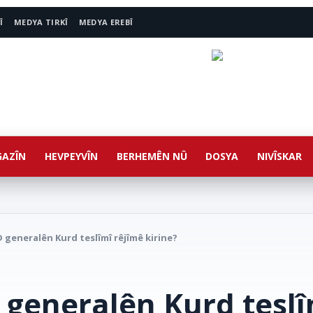
Î
MEDYA TIRKÎ
MEDYA EREBÎ
AZÎN
HEVPEYVÎN
BERHEMÊN NÛ
DOSYA
NIVÎSKAR
 generalên Kurd teslîmî rêjîmê kirine?
 generalên Kurd teslî