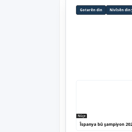
Gotarên din
Nivîsên din 
Nûçe
Îspanya bû şampiyon 20