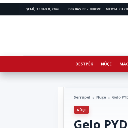
ŞEMÎ, TEBAX 8, 2026
DERBAS BE / BIKEVE
MEDYA KURD
www.avestakurd.net
DESTPÊK
NÛÇE
MAG
Serrûpel
Nûçe
Gelo PYD
NÛÇE
Gelo PYD