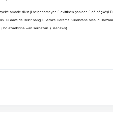
syekê amade dikin ji belgenameyan û axiftinên şahidan û dê pêşkêşî
kin. Di dawî de Bekir bang li Serokê Herêma Kurdistanê Mesûd Barzanî
 ji bo azadkirina wan serbazan. (Basnews)