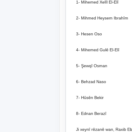
1- Mihemed Xelîl El-Elî
2- Mihmed Heysem Ibrahîm
3- Hesen Oso
4- Mihemed Gulê El-Elî
5- Şewqî Osman
6- Behzad Naso
7- Hûsên Bekir
8- Ednan Berazî
Ji xeynî rêzanê wan, Raxib Ebo