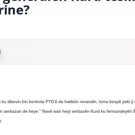
rine?
u dikevin bin kontrola PYD’ê de hatibûn revandin, loma birayê yekî ji 
wan serbazan de heye.’‘ Navê wan heşt serbazên Kurd ku fermandeyên
e: