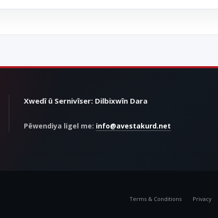
Xwedî û Sernivîser: Dilbixwîn Dara
Pêwendiya ligel me:
info@avestakurd.net
Terms & Conditions
Privacy