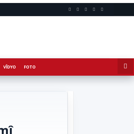
VÎDYO
FOTO
mî