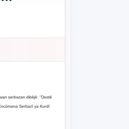
wan serbazan dibêjê: ‘’Destê
 Encûmena Serbazî ya Kurdî