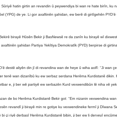
riyê hatin girtin an revandin û peywendiya bi wan re hate birîn, ku nav
el (YPG) de ye. Li gor axaftinên şahidan, ew berê di girtîgehên PYD’ê de
ekirê birayê Hûsên Bekir ji BasNewsê re da zanîn ku birayê wî dixwe
 û axaftinên şahidan Partiya Yekîtiya Demokratîk (PYD) berpirse di girti
YD’ê destê aliyên din jî di revandina wan de heye û wiha axifî: ‘’Ji wa
i ber tenê wan dizanîbû ku ew serbaz serdana Herêma Kurdistanê dikin.
metbar e, ji ber wê partiyê ew serbazên Kurd vexwendibûn lê niha vê yekê
an de bo Herêma Kurdistanê Bekir got: ‘‘Em nizanin vexwendina wan 
esên revandî ji birayê min re gotiye ku vexwendineke fermî ji Dîwana 
 bi çi riyê derbasî Herêma Kurdistanê bibin, ji ber ew li derveyî encûme