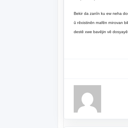
Bekir da zanîn ku ew neha do
û rêxistinên mafên mirovan bi
destê xwe bavêjin vê dosyayê