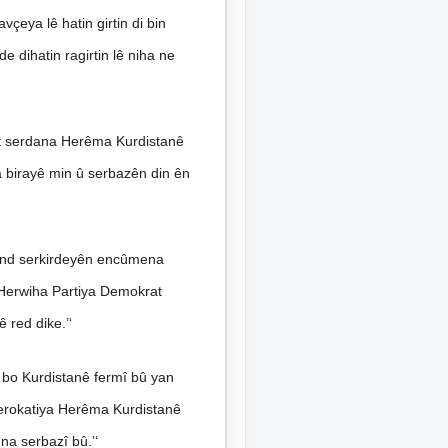
çeya lê hatin girtin di bin
 dihatin ragirtin lê niha ne
st serdana Herêma Kurdistanê
na birayê min û serbazên din ên
n çend serkirdeyên encûmena
 Herwiha Partiya Demokrat
 red dike.’‘
bo Kurdistanê fermî bû yan
Serokatiya Herêma Kurdistanê
na serbazî bû.’‘