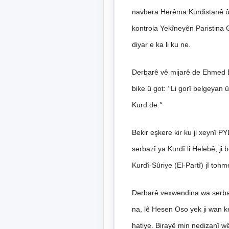
navbera Herêma Kurdistanê û Sû
kontrola Yekîneyên Paristina G
diyar e ka li ku ne.
Derbarê vê mijarê de Ehmed B
bike û got: ‘‘Li gorî belgeyan
Kurd de.’‘
Bekir eşkere kir ku ji xeynî P
serbazî ya Kurdî li Helebê, j
Kurdî-Sûriye (El-Partî) jî toh
Derbarê vexwendina wa serbaz
na, lê Hesen Oso yek ji wan k
hatiye. Birayê min nedizanî wê