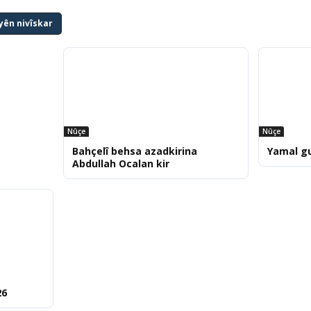
yên nivîskar
Nûçe
Nûçe
Bahçelî behsa azadkirina
Yamal g
Abdullah Ocalan kir
26