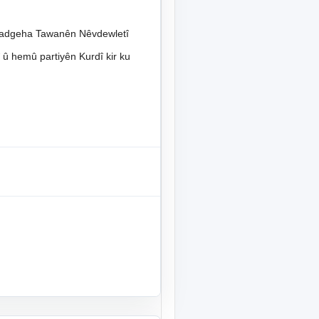
 Dadgeha Tawanên Nêvdewletî
 û hemû partiyên Kurdî kir ku