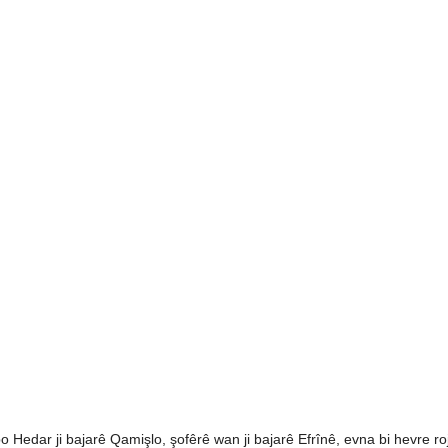
 Hedar ji bajarê Qamişlo, şofêrê wan ji bajarê Efrînê, evna bi hevre roj