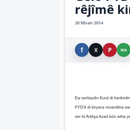
rêjîmê ki
20 Nîsan 2014
Ew serbazên Kurd di herêmên k
PYD’ê di kiryara revandina 
ser bi Artêşa Azad bûn wiha y