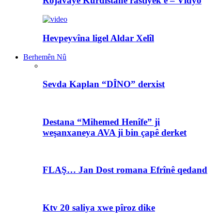
Rojavayê Kurdistanê rastiyek e – Vîdyo
Hevpeyvîna ligel Aldar Xelîl
Berhemên Nû
Sevda Kaplan “DÎNO” derxist
Destana “Mihemed Henîfe” ji
weşanxaneya AVA ji bin çapê derket
FLAŞ… Jan Dost romana Efrînê qedand
Ktv 20 saliya xwe pîroz dike