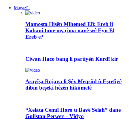
Magazîn
Mamosta Hisên Mihemed Elî: Ereb li
Kobanî tune ne, çima navê wê Eyn El
Ereb e?
Ciwan Haco bang li partiyên Kurdî kir
Asayîşa Rojava li Şêx Meqsûd û Eşrefiyê
dibin beşekî hêzên hikûmetê
“Xelata Cemîl Horo û Bavê Selah” dane
Gulistan Perwer – Vîdyo