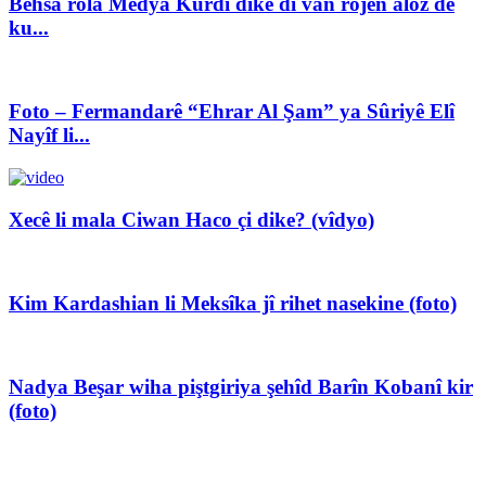
Behsa rola Medya Kurdî dike di van rojên aloz de
ku...
Foto – Fermandarê “Ehrar Al Şam” ya Sûriyê Elî
Nayîf li...
Xecê li mala Ciwan Haco çi dike? (vîdyo)
Kim Kardashian li Meksîka jî rihet nasekine (foto)
Nadya Beşar wiha piştgiriya şehîd Barîn Kobanî kir
(foto)