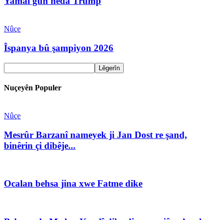
Yamal guh neda Trump
Nûçe
Îspanya bû şampiyon 2026
Nuçeyên Populer
Nûçe
Mesrûr Barzanî nameyek ji Jan Dost re şand,
binêrin çi dibêje...
Ocalan behsa jina xwe Fatme dike