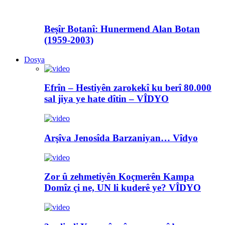
Beşîr Botanî: Hunermend Alan Botan
(1959-2003)
Dosya
Efrîn – Hestiyên zarokekî ku berî 80.000
sal jiya ye hate dîtin – VÎDYO
Arşîva Jenosîda Barzaniyan… Vîdyo
Zor û zehmetiyên Koçmerên Kampa
Domîz çi ne, UN li kuderê ye? VÎDYO