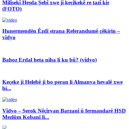
Milîsekî Heşda Şebî xwe ji keçikekê re tazî kir
(FOTO)
Hunermendên Êzdî strana Referandumê çêkirin –
vîdyo
Bahoz Erdal heta niha li ku bû? (vîdyo)
Keçeke ji Helebê ji bo peran li Almanya hevalê xwe
bi...
Vîdyo – Serok Nêçîrvan Barzanî û fermandarê HSD
Mezlûm Kobanî li...