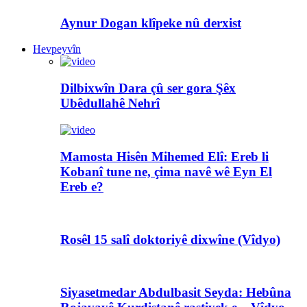
Aynur Dogan klîpeke nû derxist
Hevpeyvîn
Dilbixwîn Dara çû ser gora Şêx
Ubêdullahê Nehrî
Mamosta Hisên Mihemed Elî: Ereb li
Kobanî tune ne, çima navê wê Eyn El
Ereb e?
Rosêl 15 salî doktoriyê dixwîne (Vîdyo)
Siyasetmedar Abdulbasit Seyda: Hebûna