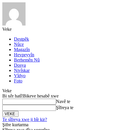
Veke
Destpêk
Nûçe
Magazîn
Hevpeyvîn
Berhemên Nû
Dosya
Nivîskar
Vîdyo
Foto
Veke
Bi xêr hatî!
Bikeve hesabê xwe
Navê te
Şîfreya te
Te şîfreya xwe ji bîr kir?
Şifre kurtarma
Şîfreya xwe dîsa vegerîne