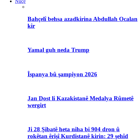
Nûçe
Bahçelî behsa azadkirina Abdullah Ocalan
kir
Yamal guh neda Trump
Îspanya bû şampiyon 2026
Jan Dost li Kazakistanê Medalya Rûmetê
wergirt
Ji 28 Şibatê heta niha bi 904 dron û
rokêtan êrîşî Kurdistanê kirin: 29 şehîd