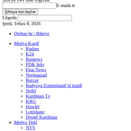
E-maila te
Lêgerîn
Şemî, Tebax 8, 2026
Derbas be / Bikeve
Medya Kurdî
Rudaw
K24
Basnews
PDK Info
Firat News
Nerinaazad
Berçav
Radyoya Ermenistanê bi kurdî
Nefel
Kurdistan Tv
KRG
Hawler
Lotixhane
Dengê Kurdistan
Medya Tirkî
NTV