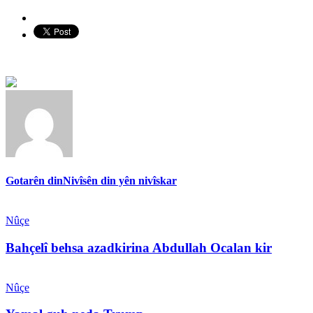
Gotarên din
Nivîsên din yên nivîskar
Nûçe
Bahçelî behsa azadkirina Abdullah Ocalan kir
Nûçe