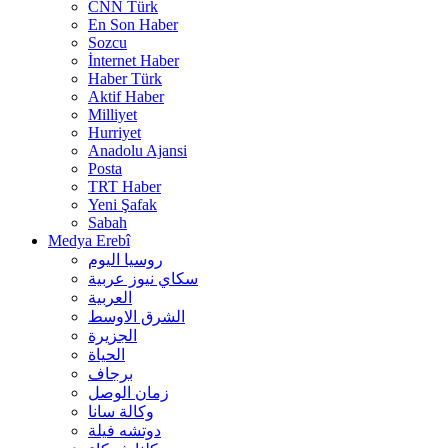
CNN Türk
En Son Haber
Sozcu
İnternet Haber
Haber Türk
Aktif Haber
Milliyet
Hurriyet
Anadolu Ajansi
Posta
TRT Haber
Yeni Şafak
Sabah
Medya Erebî
روسیا الیوم
سكاي نيوز عربية
العربية
الشرق الاوسط
الجزيرة
الحیاة
برجاف
زمان الوصل
وکالة سانا
دوتشه فیلة