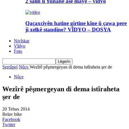
2 salin li Yunanê asê maye – vîdyo
Qaçaxciyên hatine girtine kîne û çawa pere
ji xelkê standine? VÎDYO – DOSYA
Nivîskar
Vîdyo
Foto
Serrûpel
Nûçe
Wezîrê pêşmergeyan di dema istîraheta şer de
Nûçe
Wezîrê pêşmergeyan di dema istîraheta
şer de
20 Tebax 2014
Belav bike
Facebook
Twitter