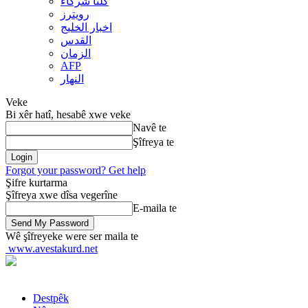
کلنا شرکاء
رويترز
اخبار الخلیج
القدس
الزمان
AFP
النهار
Veke
Bi xêr hatî, hesabê xwe veke
Navê te
Şîfreya te
Forgot your password? Get help
Şifre kurtarma
Şîfreya xwe dîsa vegerîne
E-maila te
Wê şîfreyeke were ser maila te
www.avestakurd.net
Destpêk