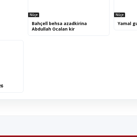
Nûçe
Nûçe
Bahçelî behsa azadkirina
Yamal g
Abdullah Ocalan kir
26