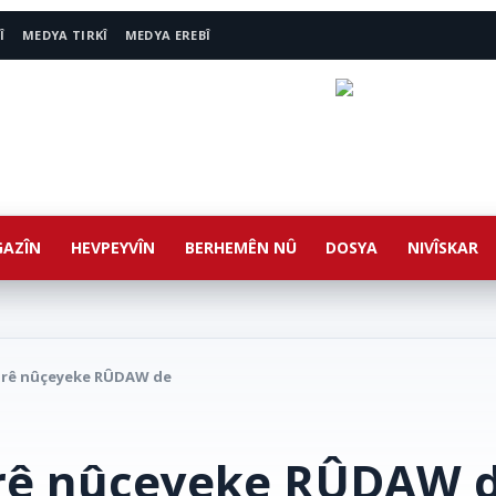
Î
MEDYA TIRKÎ
MEDYA EREBÎ
AZÎN
HEVPEYVÎN
BERHEMÊN NÛ
DOSYA
NIVÎSKAR
arê nûçeyeke RÛDAW de
arê nûçeyeke RÛDAW 