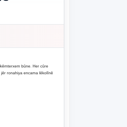
e kêmterxem bûne. Her cûre
i jêr ronahiya encama lêkolînê