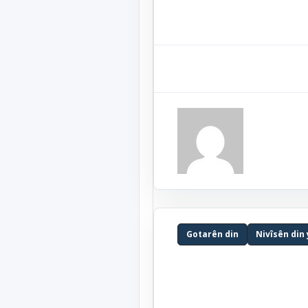
Gotarên din
Nivîsên din 