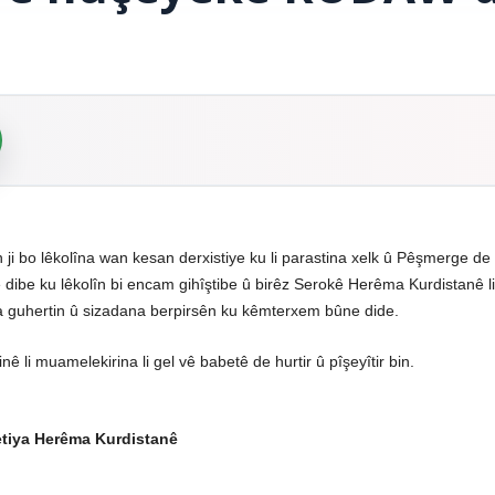
ji bo lêkolîna wan kesan derxistiye ku li parastina xelk û Pêşmerge d
 dibe ku lêkolîn bi encam gihîştibe û birêz Serokê Herêma Kurdistanê l
ra guhertin û sizadana berpirsên ku kêmterxem bûne dide.
 li muamelekirina li gel vê babetê de hurtir û pîşeyîtir bin.
etiya Herêma Kurdistanê