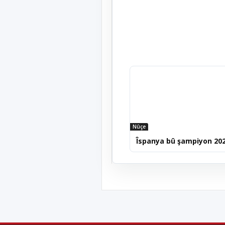
Nûçe
Îspanya bû şampiyon 20