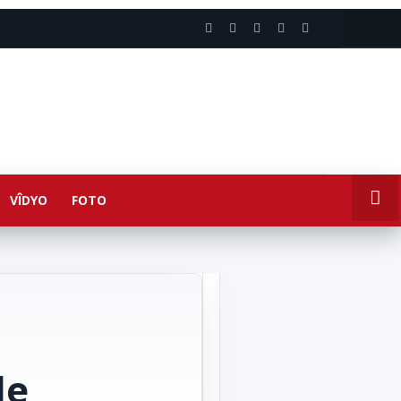
VÎDYO
FOTO
de