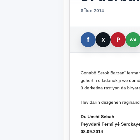
8 Îlon 2014
Cenabê Serok Barzanî ferman 
guhertin û ladanek jî wê demê
û derketina rastiyan da birya
Hêvîdarîn dezgehên ragihandinê
Dr. Umêd Sebah
Peyvdarê Fermî yê Serokay
08.09.2014