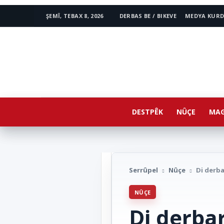
ŞEMÎ, TEBAX 8, 2026
DERBAS BE / BIKEVE
MEDYA KURD
www.avestakurd.net
DESTPÊK
NÛÇE
MAG
Serrûpel
Nûçe
Di derb
NÛÇE
Di derb