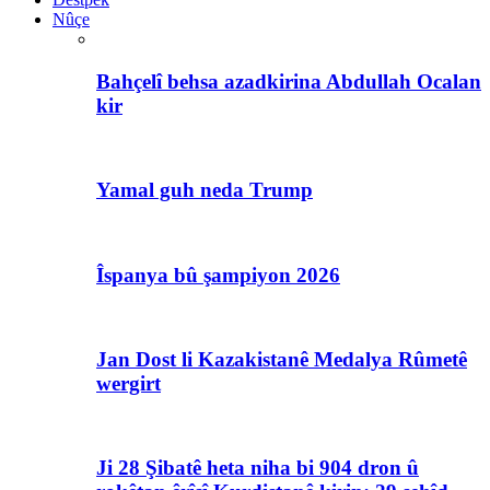
Nûçe
Bahçelî behsa azadkirina Abdullah Ocalan
kir
Yamal guh neda Trump
Îspanya bû şampiyon 2026
Jan Dost li Kazakistanê Medalya Rûmetê
wergirt
Ji 28 Şibatê heta niha bi 904 dron û