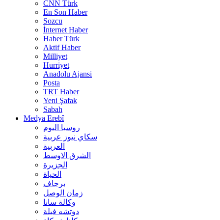
CNN Türk
En Son Haber
Sozcu
İnternet Haber
Haber Türk
Aktif Haber
Milliyet
Hurriyet
Anadolu Ajansi
Posta
TRT Haber
Yeni Şafak
Sabah
Medya Erebî
روسیا الیوم
سكاي نيوز عربية
العربية
الشرق الاوسط
الجزيرة
الحیاة
برجاف
زمان الوصل
وکالة سانا
دوتشه فیلة