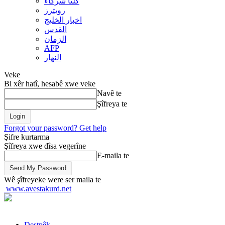
کلنا شرکاء
رويترز
اخبار الخلیج
القدس
الزمان
AFP
النهار
Veke
Bi xêr hatî, hesabê xwe veke
Navê te
Şîfreya te
Forgot your password? Get help
Şifre kurtarma
Şîfreya xwe dîsa vegerîne
E-maila te
Wê şîfreyeke were ser maila te
www.avestakurd.net
Destpêk