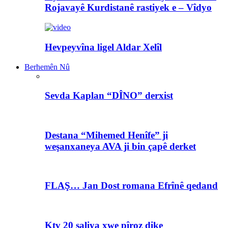
Rojavayê Kurdistanê rastiyek e – Vîdyo
Hevpeyvîna ligel Aldar Xelîl
Berhemên Nû
Sevda Kaplan “DÎNO” derxist
Destana “Mihemed Henîfe” ji
weşanxaneya AVA ji bin çapê derket
FLAŞ… Jan Dost romana Efrînê qedand
Ktv 20 saliya xwe pîroz dike