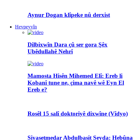
Aynur Dogan klîpeke nû derxist
Hevpeyvîn
Dilbixwîn Dara çû ser gora Şêx
Ubêdullahê Nehrî
Mamosta Hisên Mihemed Elî: Ereb li
Kobanî tune ne, çima navê wê Eyn El
Ereb e?
Rosêl 15 salî doktoriyê dixwîne (Vîdyo)
Siyasetmedar Abdulbasit Seyda: Hebûna