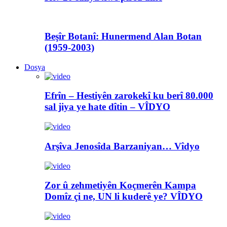
Beşîr Botanî: Hunermend Alan Botan
(1959-2003)
Dosya
Efrîn – Hestiyên zarokekî ku berî 80.000
sal jiya ye hate dîtin – VÎDYO
Arşîva Jenosîda Barzaniyan… Vîdyo
Zor û zehmetiyên Koçmerên Kampa
Domîz çi ne, UN li kuderê ye? VÎDYO