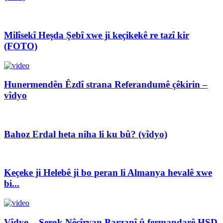
Milîsekî Heşda Şebî xwe ji keçikekê re tazî kir
(FOTO)
Hunermendên Êzdî strana Referandumê çêkirin –
vîdyo
Bahoz Erdal heta niha li ku bû? (vîdyo)
Keçeke ji Helebê ji bo peran li Almanya hevalê xwe
bi...
Vîdyo – Serok Nêçîrvan Barzanî û fermandarê HSD