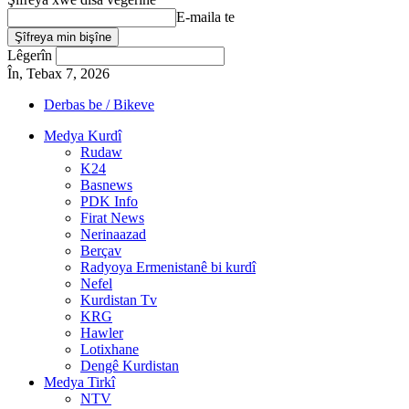
E-maila te
Lêgerîn
În, Tebax 7, 2026
Derbas be / Bikeve
Medya Kurdî
Rudaw
K24
Basnews
PDK Info
Firat News
Nerinaazad
Berçav
Radyoya Ermenistanê bi kurdî
Nefel
Kurdistan Tv
KRG
Hawler
Lotixhane
Dengê Kurdistan
Medya Tirkî
NTV