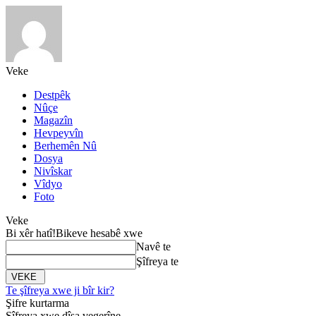
Veke
Destpêk
Nûçe
Magazîn
Hevpeyvîn
Berhemên Nû
Dosya
Nivîskar
Vîdyo
Foto
Veke
Bi xêr hatî!
Bikeve hesabê xwe
Navê te
Şîfreya te
Te şîfreya xwe ji bîr kir?
Şifre kurtarma
Şîfreya xwe dîsa vegerîne