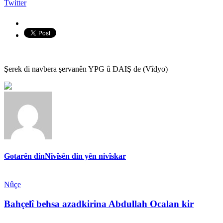
Twitter
Şerek di navbera şervanên YPG û DAIŞ de (Vîdyo)
Gotarên din
Nivîsên din yên nivîskar
Nûçe
Bahçelî behsa azadkirina Abdullah Ocalan kir