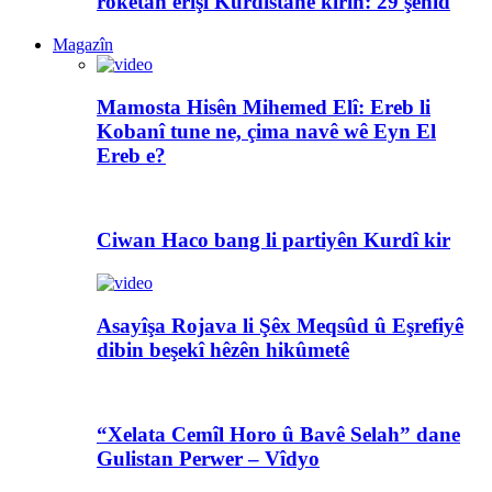
rokêtan êrîşî Kurdistanê kirin: 29 şehîd
Magazîn
Mamosta Hisên Mihemed Elî: Ereb li
Kobanî tune ne, çima navê wê Eyn El
Ereb e?
Ciwan Haco bang li partiyên Kurdî kir
Asayîşa Rojava li Şêx Meqsûd û Eşrefiyê
dibin beşekî hêzên hikûmetê
“Xelata Cemîl Horo û Bavê Selah” dane
Gulistan Perwer – Vîdyo