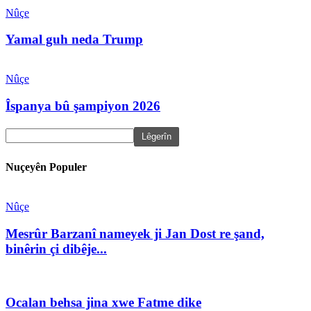
Nûçe
Yamal guh neda Trump
Nûçe
Îspanya bû şampiyon 2026
Nuçeyên Populer
Nûçe
Mesrûr Barzanî nameyek ji Jan Dost re şand,
binêrin çi dibêje...
Ocalan behsa jina xwe Fatme dike