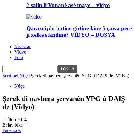
2 salin li Yunanê asê maye – vîdyo
Qaçaxciyên hatine girtine kîne û çawa pere
ji xelkê standine? VÎDYO – DOSYA
Nivîskar
Vîdyo
Foto
Serrûpel
Nûçe
Şerek di navbera şervanên YPG û DAIŞ de (Vîdyo)
Nûçe
Şerek di navbera şervanên YPG û DAIŞ
de (Vîdyo)
21 Îlon 2014
Belav bike
Facebook