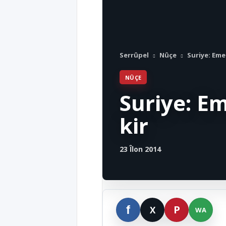
Serrûpel
Nûçe
Suriye: Emer
NÛÇE
Suriye: Em
kir
23 Îlon 2014