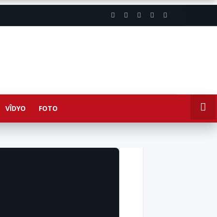
VÎDYO
FOTO