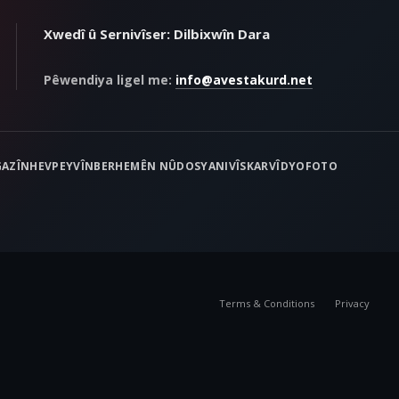
Xwedî û Sernivîser: Dilbixwîn Dara
Pêwendiya ligel me:
info@avestakurd.net
AZÎN
HEVPEYVÎN
BERHEMÊN NÛ
DOSYA
NIVÎSKAR
VÎDYO
FOTO
Terms & Conditions
Privacy