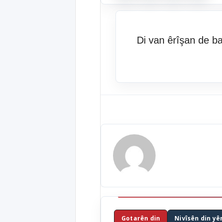
Di van êrîşan de ba
Gotarên din
Nivîsên din yê