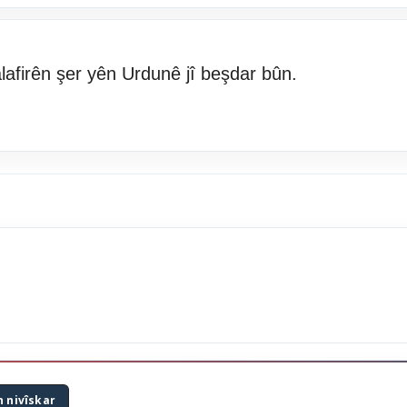
lafirên şer yên Urdunê jî beşdar bûn.
n nivîskar