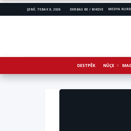
MEDYA KURD
ŞEMÎ, TEBAX 8, 2026
DERBAS BE / BIKEVE
www.avestakurd.net
DESTPÊK
NÛÇE
MAG