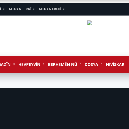
Î
MEDYA TIRKÎ
MEDYA EREBÎ
AZÎN
HEVPEYVÎN
BERHEMÊN NÛ
DOSYA
NIVÎSKAR