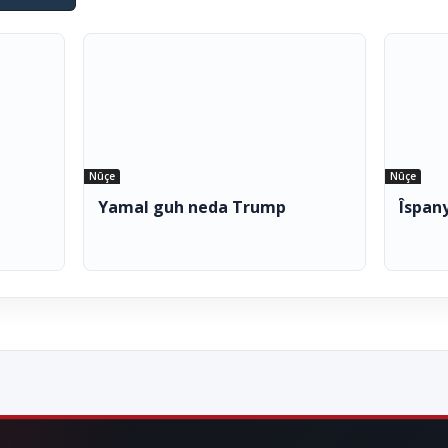
Nûçe
Nûçe
Yamal guh neda Trump
Îspan