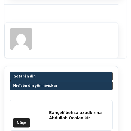
Gotarên din
Nivîsên din yên nivîskar
Bahçelî behsa azadkirina
Abdullah Ocalan kir
Nûçe