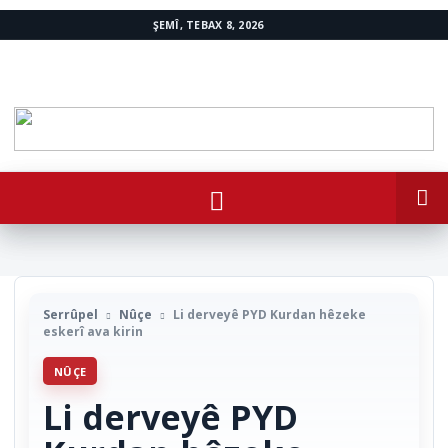
ŞEMÎ, TEBAX 8, 2026
www.avestakurd.net
Serrûpel
Nûçe
Li derveyê PYD Kurdan hêzeke
eskerî ava kirin
NÛÇE
Li derveyê PYD