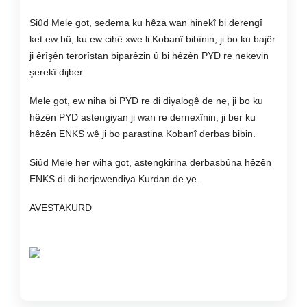
Siûd Mele got, sedema ku hêza wan hinekî bi derengî
ket ew bû, ku ew cihê xwe li Kobanî bibînin, ji bo ku bajêr
ji êrîşên terorîstan biparêzin û bi hêzên PYD re nekevin
şerekî dijber.
Mele got, ew niha bi PYD re di diyalogê de ne, ji bo ku
hêzên PYD astengiyan ji wan re dernexînin, ji ber ku
hêzên ENKS wê ji bo parastina Kobanî derbas bibin.
Siûd Mele her wiha got, astengkirina derbasbûna hêzên
ENKS di di berjewendiya Kurdan de ye.
AVESTAKURD