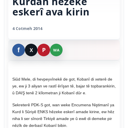
Kurdan hêzeke
eskerî ava kirin
4 Cotmeh 2014
Siûd Mele, di hevpeyvînekê de got, Kobanî di xeterê de
ye, ew ji 3 aliyan ve rastî êrîşan tê, bajar tê topbarankirin,
û DAIŞ tenê 2 kîlometran ji Kobanî dûr e.
Sekreterê PDK-S got, wan weke Encumena Niştimanî ya
Kurd li Sûriyê ENKS hêzeke eskerî amade kirine, ew hêz
niha li ser sînorê Tirkiyê amade ye û ewê di demeke pir
nêzîk de derbasî Kobanî bibin.