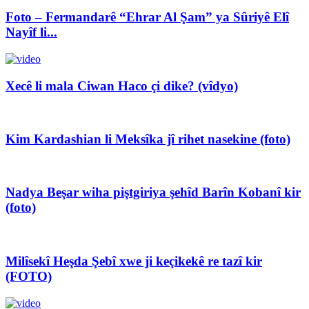
Foto – Fermandarê “Ehrar Al Şam” ya Sûriyê Elî
Nayîf li...
Xecê li mala Ciwan Haco çi dike? (vîdyo)
Kim Kardashian li Meksîka jî rihet nasekine (foto)
Nadya Beşar wiha piştgiriya şehîd Barîn Kobanî kir
(foto)
Milîsekî Heşda Şebî xwe ji keçikekê re tazî kir
(FOTO)