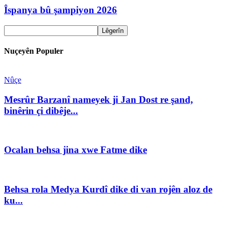
Îspanya bû şampiyon 2026
Nuçeyên Populer
Nûçe
Mesrûr Barzanî nameyek ji Jan Dost re şand,
binêrin çi dibêje...
Ocalan behsa jina xwe Fatme dike
Behsa rola Medya Kurdî dike di van rojên aloz de
ku...