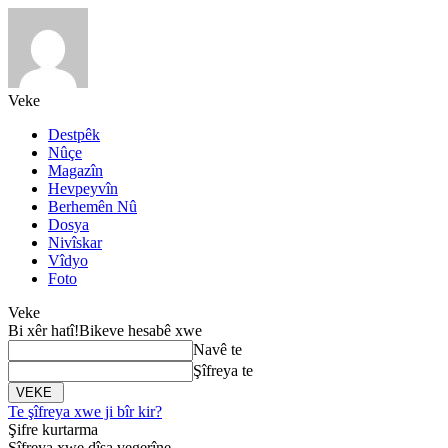
Veke
Destpêk
Nûçe
Magazîn
Hevpeyvîn
Berhemên Nû
Dosya
Nivîskar
Vîdyo
Foto
Veke
Bi xêr hatî!
Bikeve hesabê xwe
Navê te
Şîfreya te
Te şîfreya xwe ji bîr kir?
Şifre kurtarma
Şîfreya xwe dîsa vegerîne