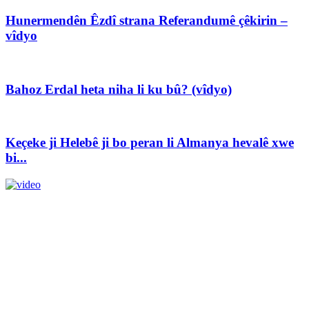
Hunermendên Êzdî strana Referandumê çêkirin –
vîdyo
Bahoz Erdal heta niha li ku bû? (vîdyo)
Keçeke ji Helebê ji bo peran li Almanya hevalê xwe
bi...
Vîdyo – Serok Nêçîrvan Barzanî û fermandarê HSD
Mezlûm Kobanî li...
Xwedî û Sernivîser: Dilbixwîn Dara
Pêwendiya ligel me:
info@avestakurd.net