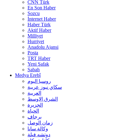
CNN Türk
En Son Haber
Sozcu
İnternet Haber
Haber Türk
Aktif Haber
Milliyet
Hurriyet
Anadolu Ajansi
Posta
TRT Haber
Yeni Şafak
Sabah
Medya Erebî
روسیا الیوم
سكاي نيوز عربية
العربية
الشرق الاوسط
الجزيرة
الحیاة
برجاف
زمان الوصل
وکالة سانا
دوتشه فیلة