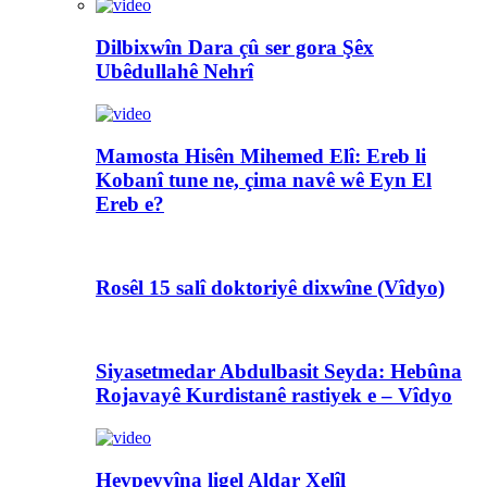
Dilbixwîn Dara çû ser gora Şêx
Ubêdullahê Nehrî
Mamosta Hisên Mihemed Elî: Ereb li
Kobanî tune ne, çima navê wê Eyn El
Ereb e?
Rosêl 15 salî doktoriyê dixwîne (Vîdyo)
Siyasetmedar Abdulbasit Seyda: Hebûna
Rojavayê Kurdistanê rastiyek e – Vîdyo
Hevpeyvîna ligel Aldar Xelîl