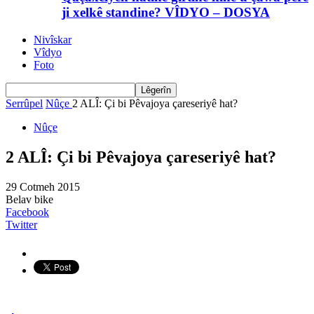
ji xelkê standine? VÎDYO – DOSYA
Nivîskar
Vîdyo
Foto
Serrûpel
Nûçe
2 ALÎ: Çi bi Pêvajoya çareseriyê hat?
Nûçe
2 ALÎ: Çi bi Pêvajoya çareseriyê hat?
29 Cotmeh 2015
Belav bike
Facebook
Twitter