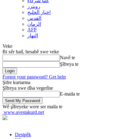
کلنا شرکاء
رويترز
اخبار الخلیج
القدس
الزمان
AFP
النهار
Veke
Bi xêr hatî, hesabê xwe veke
Navê te
Şîfreya te
Forgot your password? Get help
Şifre kurtarma
Şîfreya xwe dîsa vegerîne
E-maila te
Wê şîfreyeke were ser maila te
www.avestakurd.net
Destpêk