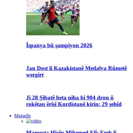
Îspanya bû şampiyon 2026
Jan Dost li Kazakistanê Medalya Rûmetê
wergirt
Ji 28 Şibatê heta niha bi 904 dron û
rokêtan êrîşî Kurdistanê kirin: 29 şehîd
Magazîn
Mamosta Hisên Mihemed Elî: Ereb li