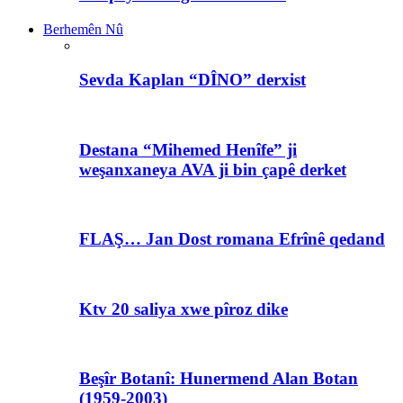
Berhemên Nû
Sevda Kaplan “DÎNO” derxist
Destana “Mihemed Henîfe” ji
weşanxaneya AVA ji bin çapê derket
FLAŞ… Jan Dost romana Efrînê qedand
Ktv 20 saliya xwe pîroz dike
Beşîr Botanî: Hunermend Alan Botan
(1959-2003)