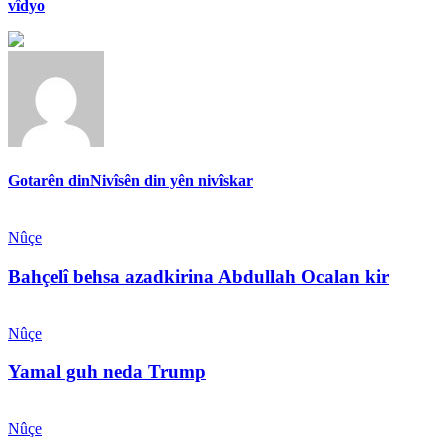
vîdyo
Gotarên din
Nivîsên din yên nivîskar
Nûçe
Bahçelî behsa azadkirina Abdullah Ocalan kir
Nûçe
Yamal guh neda Trump
Nûçe