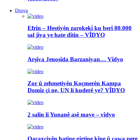
Dosya
Efrîn – Hestiyên zarokekî ku berî 80.000
sal jiya ye hate dîtin – VÎDYO
Arşîva Jenosîda Barzaniyan… Vîdyo
Zor û zehmetiyên Koçmerên Kampa
Domîz çi ne, UN li kuderê ye? VÎDYO
2 salin li Yunanê asê maye – vîdyo
Qaçaxciyên hatine girtine kîne û çawa pere