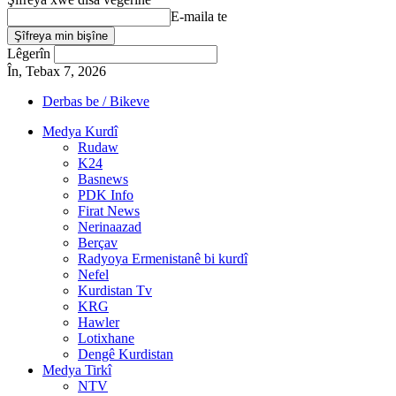
E-maila te
Lêgerîn
În, Tebax 7, 2026
Derbas be / Bikeve
Medya Kurdî
Rudaw
K24
Basnews
PDK Info
Firat News
Nerinaazad
Berçav
Radyoya Ermenistanê bi kurdî
Nefel
Kurdistan Tv
KRG
Hawler
Lotixhane
Dengê Kurdistan
Medya Tirkî
NTV