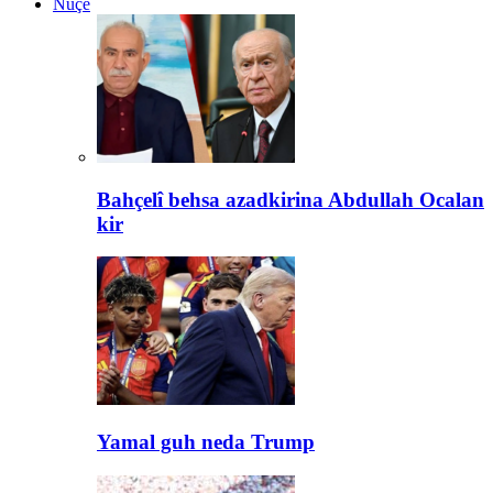
Nûçe
Bahçelî behsa azadkirina Abdullah Ocalan
kir
Yamal guh neda Trump