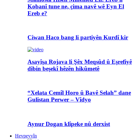
Kobanî tune ne, çima navê wê Eyn El
Ereb e?
Ciwan Haco bang li partiyên Kurdî kir
Asayîşa Rojava li Şêx Meqsûd û Eşrefiyê
dibin beşekî hêzên hikûmetê
“Xelata Cemîl Horo û Bavê Selah” dane
Gulistan Perwer – Vîdyo
Aynur Dogan klîpeke nû derxist
Hevpeyvîn