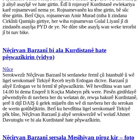
ji aliyê asayîşê ve hate girtin. Êdî li rojavayê Kurdistanê ewlekariya
karê rojnamevanî nema ye. Rojnamevanên ku têne girtin, bê sûc
têne girtin. Berî Qiço, rojnamevan Amir Murad (niha li zindana
Cirkînli Qamişlo girtiye, her wiha rojnamevan Gulal Liyanî jî di
zindanên asayîşa PYD de ye. Ne dûre sibe asayîş wan weke terorîst
jî bi nav bike.
Nêçîrvan Barzanî bi ala Kurdistanê hate
pêşwazîkirin (vîdyo)
Nûçe
Serokwezîr Nêçîrvan Barzanî bi serdaneke fermî çû Istanbulê û wê
ligel serokomarê Tirkiyê Receb teyib Erdogan dicive. Barzanî ji
aliyê Erdogan ve bi fermî tê pêşwazîkirin. Wê hevdîtina wan saet
14.00 bi dema Enqerê li Koçka Mabeyn pêk were. Pirsên girdêdayê
pêwendiyên di navbera her du welatan de, rewşa bakurê Kurdistanê,
şerê li dijî DAIŞ û gelek mijarên din wê di navbera her du serokan
de werin gotûbêjkirin. Berî ku hevdîtina ligel serokomarê Tirkiyê
pêk bîne, Nêçîrvan Barzanî ji aliyê serokwezîrê wî welatî Ahmet
Davutoglu ve bi ala Kurdistanê hate pêşwazîkirin.
Nêçîrvan Barzanî sersala Mesîhiyan pîroz kir – foto