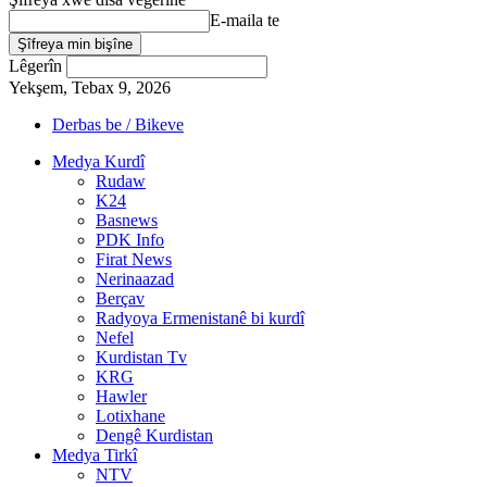
E-maila te
Lêgerîn
Yekşem, Tebax 9, 2026
Derbas be / Bikeve
Medya Kurdî
Rudaw
K24
Basnews
PDK Info
Firat News
Nerinaazad
Berçav
Radyoya Ermenistanê bi kurdî
Nefel
Kurdistan Tv
KRG
Hawler
Lotixhane
Dengê Kurdistan
Medya Tirkî
NTV