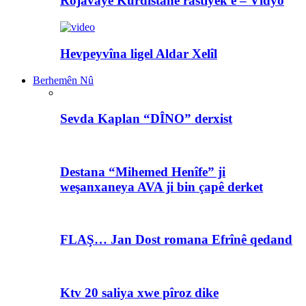
Rojavayê Kurdistanê rastiyek e – Vîdyo
Hevpeyvîna ligel Aldar Xelîl
Berhemên Nû
Sevda Kaplan “DÎNO” derxist
Destana “Mihemed Henîfe” ji
weşanxaneya AVA ji bin çapê derket
FLAŞ… Jan Dost romana Efrînê qedand
Ktv 20 saliya xwe pîroz dike