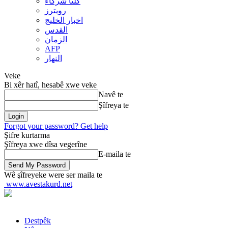
کلنا شرکاء
رويترز
اخبار الخلیج
القدس
الزمان
AFP
النهار
Veke
Bi xêr hatî, hesabê xwe veke
Navê te
Şîfreya te
Forgot your password? Get help
Şifre kurtarma
Şîfreya xwe dîsa vegerîne
E-maila te
Wê şîfreyeke were ser maila te
www.avestakurd.net
Destpêk