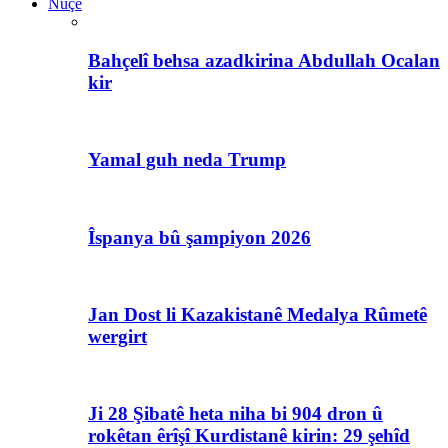
Nûçe
Bahçelî behsa azadkirina Abdullah Ocalan
kir
Yamal guh neda Trump
Îspanya bû şampiyon 2026
Jan Dost li Kazakistanê Medalya Rûmetê
wergirt
Ji 28 Şibatê heta niha bi 904 dron û
rokêtan êrîşî Kurdistanê kirin: 29 şehîd