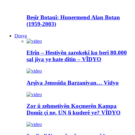
Beşîr Botanî: Hunermend Alan Botan
(1959-2003)
Dosya
Efrîn – Hestiyên zarokekî ku berî 80.000
sal jiya ye hate dîtin – VÎDYO
Arşîva Jenosîda Barzaniyan… Vîdyo
Zor û zehmetiyên Koçmerên Kampa
Domîz çi ne, UN li kuderê ye? VÎDYO