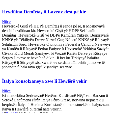
Hevdîtina Demîrtaş û Lavrov dest pê kir
Nûçe
Hevserokê Giştî yê HDPê Demîrtaş û şanda pê re, li Moskovayê
dest bi hevdîtinan kir. Hevserokê Giştî yê HDPê Selahattîn
Demîrtaş, Hevserokê Giştî yê DBPê Kamûran Yuksek, Berpirsyarê
KNKê yê Têkiliyên Derve Nazmî Gur, Nûnerê KNKê yê Rûsyayê
Selahattîn Soro, Hevserokê Otonomiya Federal a Çandî û Neteweyî
ya Kurdên li Rûsyayê Ferhat Patiyev û Hevserokê Yekîtiya Saziyên
Civaka Kurd Merab Şamiyev, bi Wezîrê Karên Derve yê Rûsyayê
Sergey Lavrov re hevdîtinê dikin. Ji ber ku Tirkiyeyê balafira
Rûsyayê li Sûriyeyê xist xwarê, ev serdana hîn bêhtir ji nêz ve tê
şopandin û bala raya giştî kişandiye ser xwe.
Îtalya konsolxaneya xwe li Hewlêrê vekir
Nûçe
Bi amadebûna Serkwezîrê Herêma Kurdistanê Nêçîrvan Barzanî û
Serokê Encûmena Pîrên Îtalya Pêtro Graso, herwiha hejmarek ji
berpirsên Îtalya û Herêma Kurdistanê, di merasîmekê de balyozxana
Îtalya li Hewlêrê bi fermî hate vekirin.