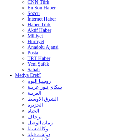
CNN Türk
En Son Haber
Sozcu
İnternet Haber
Haber Türk
Aktif Haber
Milliyet
Hurriyet
Anadolu Ajansi
Posta
TRT Haber
Yeni Şafak
Sabah
Medya Erebî
روسیا الیوم
سكاي نيوز عربية
العربية
الشرق الاوسط
الجزيرة
الحیاة
برجاف
زمان الوصل
وکالة سانا
دوتشه فیلة