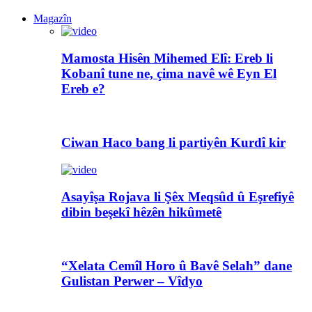
Magazîn
Mamosta Hisên Mihemed Elî: Ereb li
Kobanî tune ne, çima navê wê Eyn El
Ereb e?
Ciwan Haco bang li partiyên Kurdî kir
Asayîşa Rojava li Şêx Meqsûd û Eşrefiyê
dibin beşekî hêzên hikûmetê
“Xelata Cemîl Horo û Bavê Selah” dane
Gulistan Perwer – Vîdyo