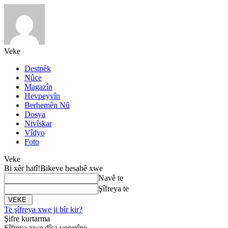
Veke
Destpêk
Nûçe
Magazîn
Hevpeyvîn
Berhemên Nû
Dosya
Nivîskar
Vîdyo
Foto
Veke
Bi xêr hatî!
Bikeve hesabê xwe
Navê te
Şîfreya te
Te şîfreya xwe ji bîr kir?
Şifre kurtarma
Şîfreya xwe dîsa vegerîne