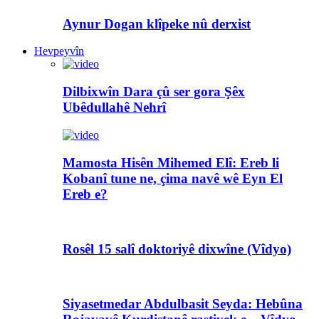
Aynur Dogan klîpeke nû derxist
Hevpeyvîn
Dilbixwîn Dara çû ser gora Şêx
Ubêdullahê Nehrî
Mamosta Hisên Mihemed Elî: Ereb li
Kobanî tune ne, çima navê wê Eyn El
Ereb e?
Rosêl 15 salî doktoriyê dixwîne (Vîdyo)
Siyasetmedar Abdulbasit Seyda: Hebûna