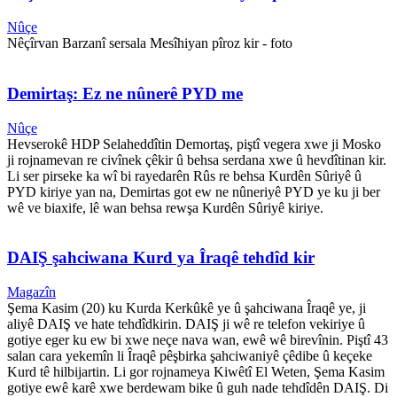
Nûçe
Nêçîrvan Barzanî sersala Mesîhiyan pîroz kir - foto
Demirtaş: Ez ne nûnerê PYD me
Nûçe
Hevserokê HDP Selaheddîtin Demortaş, piştî vegera xwe ji Mosko
ji rojnamevan re civînek çêkir û behsa serdana xwe û hevdîtinan kir.
Li ser pirseke ka wî bi rayedarên Rûs re behsa Kurdên Sûriyê û
PYD kiriye yan na, Demirtas got ew ne nûneriyê PYD ye ku ji ber
wê ve biaxife, lê wan behsa rewşa Kurdên Sûriyê kiriye.
DAIŞ şahciwana Kurd ya Îraqê tehdîd kir
Magazîn
Şema Kasim (20) ku Kurda Kerkûkê ye û şahciwana Îraqê ye, ji
aliyê DAIŞ ve hate tehdîdkirin. DAIŞ ji wê re telefon vekiriye û
gotiye eger ku ew bi xwe neçe nava wan, ewê wê birevînin. Piştî 43
salan cara yekemîn li Îraqê pêşbirka şahciwaniyê çêdibe û keçeke
Kurd tê hilbijartin. Li gor rojnameya Kiwêtî El Weten, Şema Kasim
gotiye ewê karê xwe berdewam bike û guh nade tehdîdên DAIŞ. Di