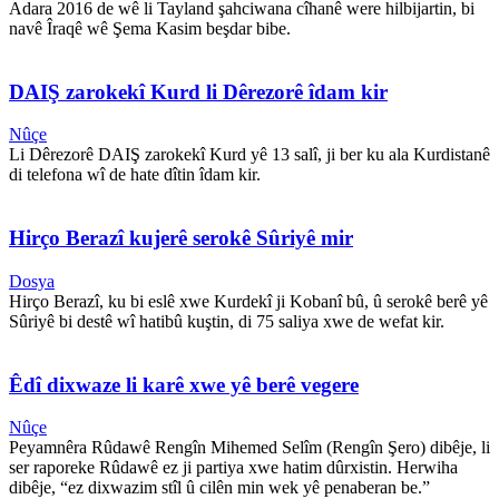
Adara 2016 de wê li Tayland şahciwana cîhanê were hilbijartin, bi
navê Îraqê wê Şema Kasim beşdar bibe.
DAIŞ zarokekî Kurd li Dêrezorê îdam kir
Nûçe
Li Dêrezorê DAIŞ zarokekî Kurd yê 13 salî, ji ber ku ala Kurdistanê
di telefona wî de hate dîtin îdam kir.
Hirço Berazî kujerê serokê Sûriyê mir
Dosya
Hirço Berazî, ku bi eslê xwe Kurdekî ji Kobanî bû, û serokê berê yê
Sûriyê bi destê wî hatibû kuştin, di 75 saliya xwe de wefat kir.
Êdî dixwaze li karê xwe yê berê vegere
Nûçe
Peyamnêra Rûdawê Rengîn Mihemed Selîm (Rengîn Şero) dibêje, li
ser raporeke Rûdawê ez ji partiya xwe hatim dûrxistin. Herwiha
dibêje, “ez dixwazim stîl û cilên min wek yê penaberan be.”