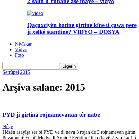
2 salin li Yunanê asê maye – vîdyo
Qaçaxciyên hatine girtine kîne û çawa pere
ji xelkê standine? VÎDYO – DOSYA
Nivîskar
Vîdyo
Foto
Serrûpel
2015
Arşîva salane: 2015
PYD ji girtina rojnamevanan têr nabe
Nûçe
Hêzên asayîşa ser bi PYD ve di nava 3 rojan de 3 rojnamevan girtin.
Peyamnêrê Yekîtî Medya li Amûdê Ferîdûn Qiço (bavê 2 zarokan) jî