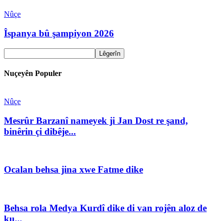
Nûçe
Îspanya bû şampiyon 2026
Nuçeyên Populer
Nûçe
Mesrûr Barzanî nameyek ji Jan Dost re şand,
binêrin çi dibêje...
Ocalan behsa jina xwe Fatme dike
Behsa rola Medya Kurdî dike di van rojên aloz de
ku...