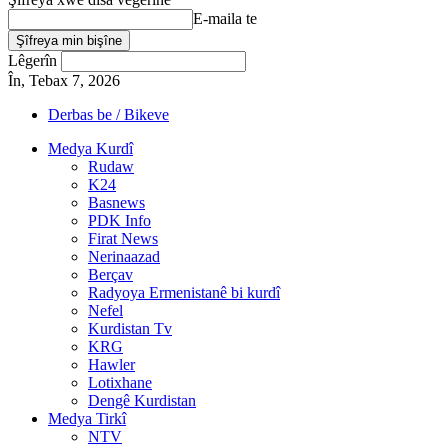
E-maila te
Lêgerîn
În, Tebax 7, 2026
Derbas be / Bikeve
Medya Kurdî
Rudaw
K24
Basnews
PDK Info
Firat News
Nerinaazad
Berçav
Radyoya Ermenistanê bi kurdî
Nefel
Kurdistan Tv
KRG
Hawler
Lotixhane
Dengê Kurdistan
Medya Tirkî
NTV