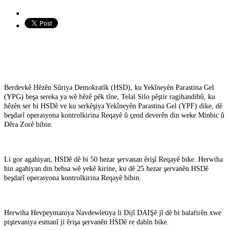
Berdevkê Hêzên Sûriya Demokratîk (HSD), ku Yekîneyên Parastina Gel
(YPG) beşa sereka ya wê hêzê pêk tîne, Telal Silo pêştir ragihandibû, ku
hêzên ser bi HSDê ve ku serkêşiya Yekîneyên Parastina Gel (YPF) dike, dê
beşdarî operasyona kontrolkirina Reqayê û çend deverên din weke Minbic û
Dêra Zorê bibin.
Li gor agahiyan, HSDê dê bi 50 hezar şervanan êrişî Reqayê bike. Herwiha
hin agahiyan din behsa wê yekê kirine, ku dê 25 hezar şervanên HSDê
beşdarî operasyona kontrolkirina Reqayê bibin.
Herwiha Hevpeymaniya Navdewletiya li Dijî DAIŞê jî dê bi balafirên xwe
piştevaniya esmanî ji êrişa şervanên HSDê re dabîn bike.