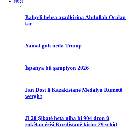
Nûçe
Bahçelî behsa azadkirina Abdullah Ocalan
kir
Yamal guh neda Trump
Îspanya bû şampiyon 2026
Jan Dost li Kazakistanê Medalya Rûmetê
wergirt
Ji 28 Şibatê heta niha bi 904 dron û
rokêtan êrîşî Kurdistanê kirin: 29 şehîd