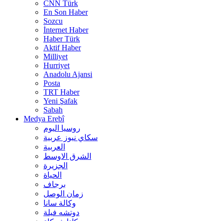
CNN Türk
En Son Haber
Sozcu
İnternet Haber
Haber Türk
Aktif Haber
Milliyet
Hurriyet
Anadolu Ajansi
Posta
TRT Haber
Yeni Şafak
Sabah
Medya Erebî
روسیا الیوم
سكاي نيوز عربية
العربية
الشرق الاوسط
الجزيرة
الحیاة
برجاف
زمان الوصل
وکالة سانا
دوتشه فیلة