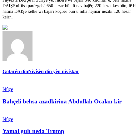
Paytexta DAIŞê li Sûriyê ye, rûberê wî bajarî 640 kîlomtir e, berî hatina
DAIŞê nifûsa parêzgehê 650 hezar bûn û nav bajêr, 220 hezat kes bûn, lê bi
hatina DAIŞê xelkê wî bajarî koçber bûn û niha hejmar nêzîkî 120 hezar
keisn.
Gotarên din
Nivîsên din yên nivîskar
Nûçe
Bahçelî behsa azadkirina Abdullah Ocalan kir
Nûçe
Yamal guh neda Trump