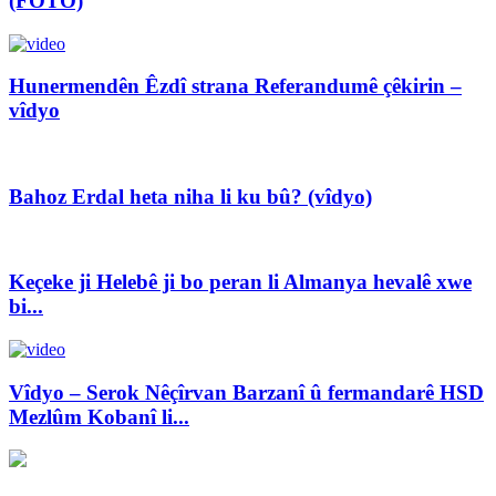
(FOTO)
Hunermendên Êzdî strana Referandumê çêkirin –
vîdyo
Bahoz Erdal heta niha li ku bû? (vîdyo)
Keçeke ji Helebê ji bo peran li Almanya hevalê xwe
bi...
Vîdyo – Serok Nêçîrvan Barzanî û fermandarê HSD
Mezlûm Kobanî li...