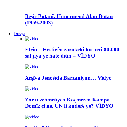
Beşîr Botanî: Hunermend Alan Botan
(1959-2003)
Dosya
Efrîn – Hestiyên zarokekî ku berî 80.000
sal jiya ye hate dîtin – VÎDYO
Arşîva Jenosîda Barzaniyan… Vîdyo
Zor û zehmetiyên Koçmerên Kampa
Domîz çi ne, UN li kuderê ye? VÎDYO