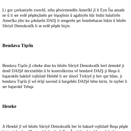
Li gor çavkaniyên xwechî, niha şêwirmendên Amerîkî jî li Eyn Îsa amade
ne û li ser erdê pêşdeçûnên şer bişopînin û agahiyên hûr bidin balafirên
Amerîka jibo ku çekdarên DAIŞ li sengerên şer bombebaran bikin û hêzên
Sûriyê Demokratîk li se erdê pêşde biçin.
Bendava Tişrîn
Bendava Tişrîn jî ciheke dine ku hêzên Sûriyê Demokratîk berî demekê ji
destê DAIŞê derxistibûn û bi kontrolkirina vê bendavê DAIŞ ji Reqa û
bajarokên bakûrê rojhilatê Helebê li ser sînorî Tirkiyê ji hev qut bûne, ji
bendava Tişrîn jî wê êrîşî navend û bargehên DAIŞê bêne kirin, bi taybet li
ser bajarokê Tebqa
Heseke
Ji Hesekê jî wê hêzên Sûriyê Demokratîk ber bi bakurê rojhilatê Reqa pêşde