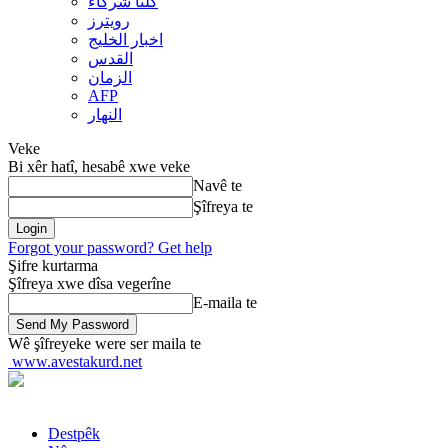
کلنا شرکاء
رويترز
اخبار الخلیج
القدس
الزمان
AFP
النهار
Veke
Bi xêr hatî, hesabê xwe veke
Navê te
Şîfreya te
Forgot your password? Get help
Şifre kurtarma
Şîfreya xwe dîsa vegerîne
E-maila te
Wê şîfreyeke were ser maila te
www.avestakurd.net
Destpêk