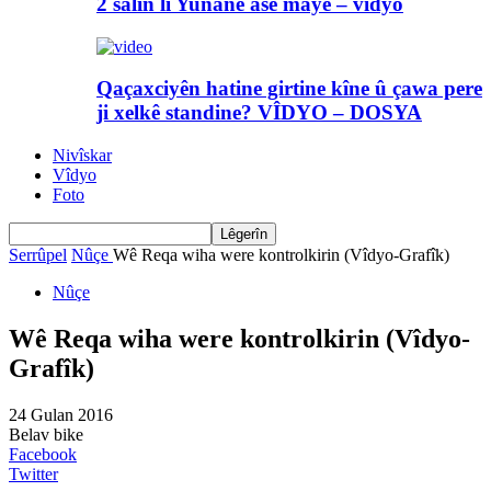
2 salin li Yunanê asê maye – vîdyo
Qaçaxciyên hatine girtine kîne û çawa pere
ji xelkê standine? VÎDYO – DOSYA
Nivîskar
Vîdyo
Foto
Serrûpel
Nûçe
Wê Reqa wiha were kontrolkirin (Vîdyo-Grafîk)
Nûçe
Wê Reqa wiha were kontrolkirin (Vîdyo-
Grafîk)
24 Gulan 2016
Belav bike
Facebook
Twitter