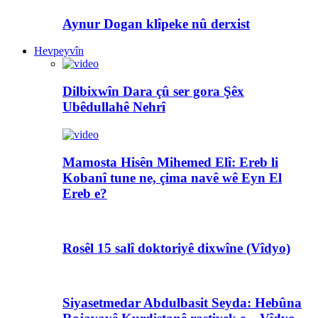
Aynur Dogan klîpeke nû derxist
Hevpeyvîn
Dilbixwîn Dara çû ser gora Şêx
Ubêdullahê Nehrî
Mamosta Hisên Mihemed Elî: Ereb li
Kobanî tune ne, çima navê wê Eyn El
Ereb e?
Rosêl 15 salî doktoriyê dixwîne (Vîdyo)
Siyasetmedar Abdulbasit Seyda: Hebûna