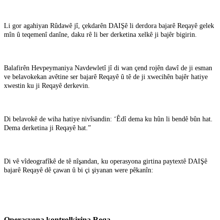
Li gor agahiyan Rûdawê jî, çekdarên DAIŞê li derdora bajarê Reqayê gelek
mîn û teqemenî danîne, daku rê li ber derketina xelkê ji bajêr bigirin.
Balafirên Hevpeymaniya Navdewletî jî di wan çend rojên dawî de ji esman
ve belavokekan avêtine ser bajarê Reqayê û tê de ji xwecihên bajêr hatiye
xwestin ku ji Reqayê derkevin.
Di belavokê de wiha hatiye nivîsandin: ‘Êdî dema ku hûn li bendê bûn hat.
Dema derketina ji Reqayê hat.”
Di vê vîdeografîkê de tê nîşandan, ku operasyona girtina paytextê DAIŞê
bajarê Reqayê dê çawan û bi çi şiyanan were pêkanîn:
Operasyona kontrolkirina Reqa