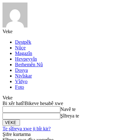
Veke
Destpêk
Nûçe
Magazîn
Hevpeyvîn
Berhemên Nû
Dosya
Nivîskar
Vîdyo
Foto
Veke
Bi xêr hatî!
Bikeve hesabê xwe
Navê te
Şîfreya te
Te şîfreya xwe ji bîr kir?
Şifre kurtarma
Şîfreya xwe dîsa vegerîne