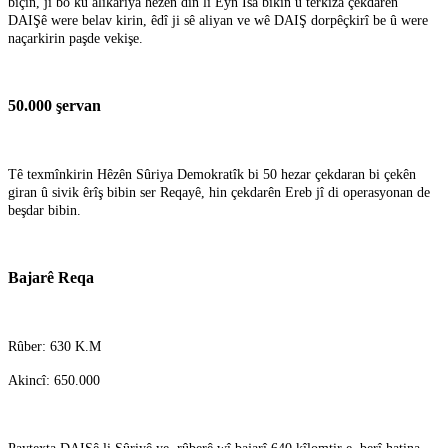
biçin, ji bo ku alîkariya hêzên din li Eyn Îsa bikin û terkîza çekdarên
DAIŞê were belav kirin, êdî ji sê aliyan ve wê DAIŞ dorpêçkirî be û were
naçarkirin paşde vekişe.
50.000 şervan
Tê texmînkirin Hêzên Sûriya Demokratîk bi 50 hezar çekdaran bi çekên
giran û sivik êrîş bibin ser Reqayê, hin çekdarên Ereb jî di operasyonan de
beşdar bibin.
Bajarê Reqa
Rûber: 630 K.M
Akincî: 650.000