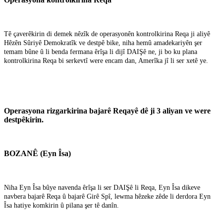
Tê çaverêkirin di demek nêzîk de operasyonên kontrolkirina Reqa ji aliyê
Hêzên Sûriyê Demokratîk ve destpê bike, niha hemû amadekariyên şer
temam bûne û li benda fermana êrîşa li dijî DAIŞê ne, ji bo ku plana
kontrolkirina Reqa bi serkevtî were encam dan, Amerîka jî li ser xetê ye.
Operasyona rizgarkirina bajarê Reqayê dê ji 3 aliyan ve were
destpêkirin.
BOZANÊ (Eyn Îsa)
Niha Eyn Îsa bûye navenda êrîşa li ser DAIŞê li Reqa, Eyn Îsa dikeve
navbera bajarê Reqa û bajarê Girê Spî, lewma hêzeke zêde li derdora Eyn
Îsa hatiye komkirin û pilana şer tê danîn.