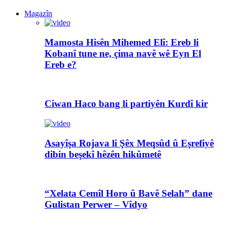
Magazîn
Mamosta Hisên Mihemed Elî: Ereb li
Kobanî tune ne, çima navê wê Eyn El
Ereb e?
Ciwan Haco bang li partiyên Kurdî kir
Asayîşa Rojava li Şêx Meqsûd û Eşrefiyê
dibin beşekî hêzên hikûmetê
“Xelata Cemîl Horo û Bavê Selah” dane
Gulistan Perwer – Vîdyo