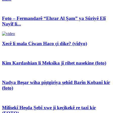
Foto – Fermandarê “Ehrar Al Şam” ya Sûriyê Elî
Nayîf li...
Xecê li mala Ciwan Haco çi dike? (vîdyo)
Kim Kardashian li Meksîka jî rihet nasekine (foto)
Nadya Beşar wiha piştgiriya şehîd Barîn Kobanî kir
(foto)
Milîsekî Heşda Şebî xwe ji keçikekê re tazî kir