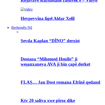
Rojavayê Kurdistanê rastiyek e – Vîdyo
Hevpeyvîna ligel Aldar Xelîl
Berhemên Nû
Sevda Kaplan “DÎNO” derxist
Destana “Mihemed Henîfe” ji
weşanxaneya AVA ji bin çapê derket
FLAŞ… Jan Dost romana Efrînê qedand
Ktv 20 saliya xwe pîroz dike