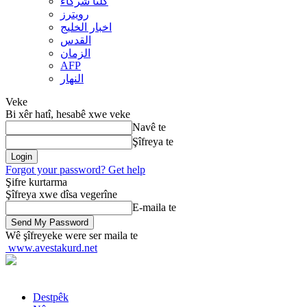
کلنا شرکاء
رويترز
اخبار الخلیج
القدس
الزمان
AFP
النهار
Veke
Bi xêr hatî, hesabê xwe veke
Navê te
Şîfreya te
Forgot your password? Get help
Şifre kurtarma
Şîfreya xwe dîsa vegerîne
E-maila te
Wê şîfreyeke were ser maila te
www.avestakurd.net
Destpêk