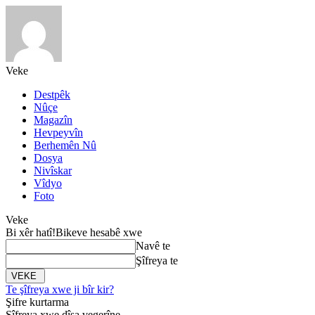
Veke
Destpêk
Nûçe
Magazîn
Hevpeyvîn
Berhemên Nû
Dosya
Nivîskar
Vîdyo
Foto
Veke
Bi xêr hatî!
Bikeve hesabê xwe
Navê te
Şîfreya te
Te şîfreya xwe ji bîr kir?
Şifre kurtarma
Şîfreya xwe dîsa vegerîne