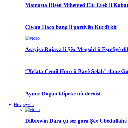
Mamosta Hisên Mihemed Elî: Ereb li Koban
Ciwan Haco bang li partiyên Kurdî kir
Asayîşa Rojava li Şêx Meqsûd û Eşrefiyê di
“Xelata Cemîl Horo û Bavê Selah” dane Gu
Aynur Dogan klîpeke nû derxist
Hevpeyvîn
Dilbixwîn Dara çû ser gora Şêx Ubêdullahê