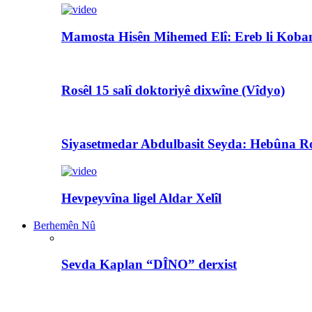
Mamosta Hisên Mihemed Elî: Ereb li Koban
Rosêl 15 salî doktoriyê dixwîne (Vîdyo)
Siyasetmedar Abdulbasit Seyda: Hebûna Ro
Hevpeyvîna ligel Aldar Xelîl
Berhemên Nû
Sevda Kaplan “DÎNO” derxist