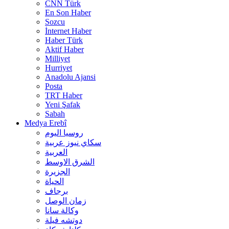
CNN Türk
En Son Haber
Sozcu
İnternet Haber
Haber Türk
Aktif Haber
Milliyet
Hurriyet
Anadolu Ajansi
Posta
TRT Haber
Yeni Şafak
Sabah
Medya Erebî
روسیا الیوم
سكاي نيوز عربية
العربية
الشرق الاوسط
الجزيرة
الحیاة
برجاف
زمان الوصل
وکالة سانا
دوتشه فیلة