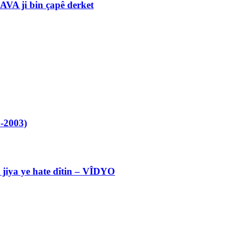
VA ji bin çapê derket
-2003)
l jiya ye hate dîtin – VÎDYO