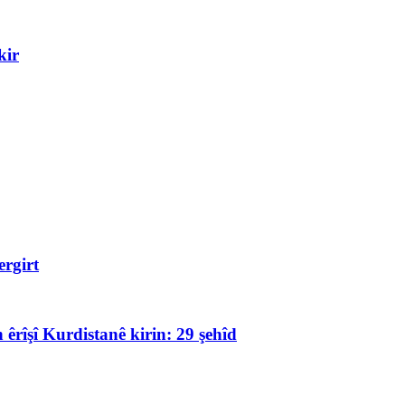
kir
rgirt
 êrîşî Kurdistanê kirin: 29 şehîd