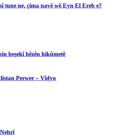
î tune ne, çima navê wê Eyn El Ereb e?
bin beşekî hêzên hikûmetê
listan Perwer – Vîdyo
 Nehrî