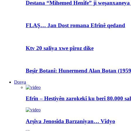
Destana “Mihemed Henîfe” ji weşanxaneya A
FLAŞ… Jan Dost romana Efrînê qedand
Ktv 20 saliya xwe pîroz dike
Beşîr Botanî: Hunermend Alan Botan (1959
Dosya
Efrîn – Hestiyên zarokekî ku berî 80.000 sa
Arşîva Jenosîda Barzaniyan… Vîdyo