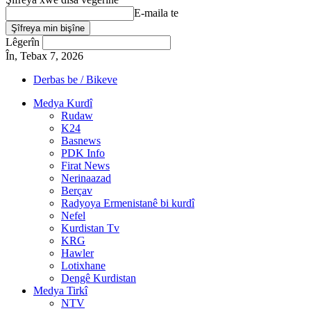
E-maila te
Lêgerîn
În, Tebax 7, 2026
Derbas be / Bikeve
Medya Kurdî
Rudaw
K24
Basnews
PDK Info
Firat News
Nerinaazad
Berçav
Radyoya Ermenistanê bi kurdî
Nefel
Kurdistan Tv
KRG
Hawler
Lotixhane
Dengê Kurdistan
Medya Tirkî
NTV