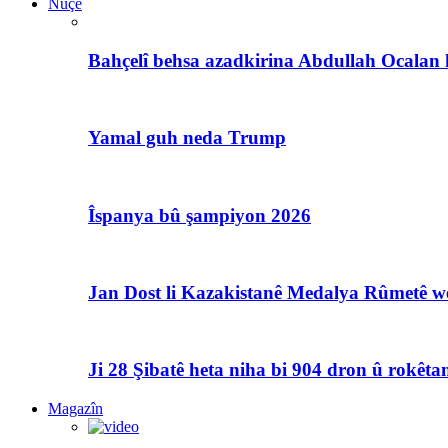
Nûçe
Bahçelî behsa azadkirina Abdullah Ocalan 
Yamal guh neda Trump
Îspanya bû şampiyon 2026
Jan Dost li Kazakistanê Medalya Rûmetê we
Ji 28 Şibatê heta niha bi 904 dron û rokêtan
Magazîn