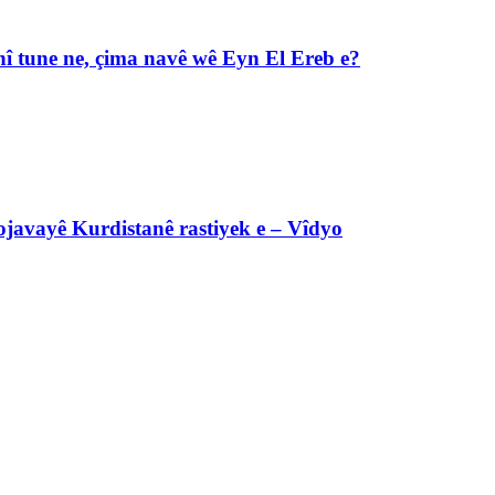
î tune ne, çima navê wê Eyn El Ereb e?
javayê Kurdistanê rastiyek e – Vîdyo