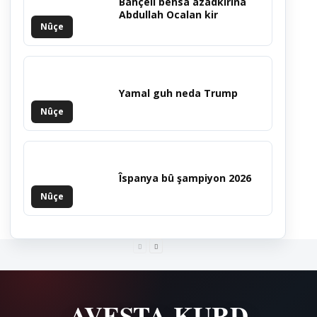
Bahçelî behsa azadkirina
Abdullah Ocalan kir
Nûçe
Yamal guh neda Trump
Nûçe
Îspanya bû şampiyon 2026
Nûçe