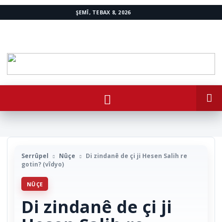
ŞEMÎ, TEBAX 8, 2026
www.avestakurd.net
Serrûpel
Nûçe
Di zindanê de çi ji Hesen Salih re
gotin? (vîdyo)
NÛÇE
Di zindanê de çi ji