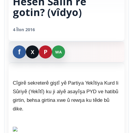
Hesen Salih re
gotin? (vîdyo)
4 Îlon 2016
Cîgirê sekreterê giştî yê Partiya Yekîtiya Kurd li
Sûriyê (Yekîtî) ku ji alyê asayîşa PYD ve hatibû
girtin, behsa girtina xwe û rewşa ku têde bû
dike.