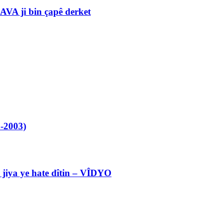
VA ji bin çapê derket
-2003)
l jiya ye hate dîtin – VÎDYO