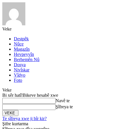
Veke
Destpêk
Nûçe
Magazîn
Hevpeyvîn
Berhemên Nû
Dosya
Nivîskar
Vîdyo
Foto
Veke
Bi xêr hatî!
Bikeve hesabê xwe
Navê te
Şîfreya te
Te şîfreya xwe ji bîr kir?
Şifre kurtarma
Şîfreya xwe dîsa vegerîne