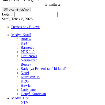
E-maila te
Lêgerîn
Şemî, Tebax 8, 2026
Derbas be / Bikeve
Medya Kurdî
Rudaw
K24
Basnews
PDK Info
Firat News
Nerinaazad
Berçav
Radyoya Ermenistanê bi kurdî
Nefel
Kurdistan Tv
KRG
Hawler
Lotixhane
Dengê Kurdistan
Medya Tirkî
NTV