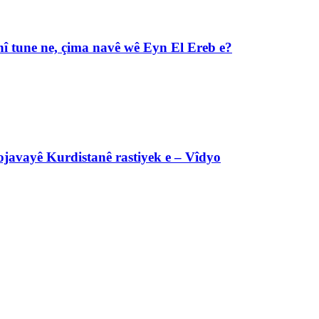
î tune ne, çima navê wê Eyn El Ereb e?
javayê Kurdistanê rastiyek e – Vîdyo