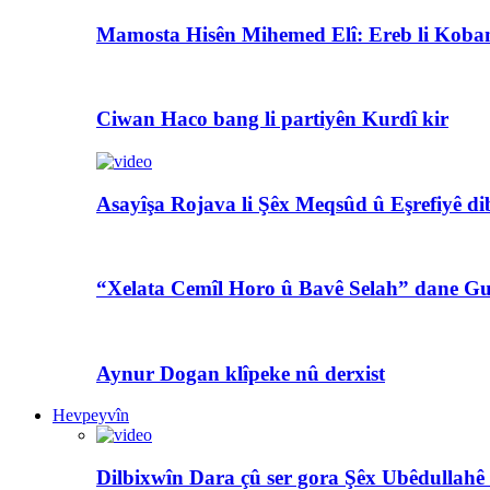
Mamosta Hisên Mihemed Elî: Ereb li Koban
Ciwan Haco bang li partiyên Kurdî kir
Asayîşa Rojava li Şêx Meqsûd û Eşrefiyê di
“Xelata Cemîl Horo û Bavê Selah” dane Gu
Aynur Dogan klîpeke nû derxist
Hevpeyvîn
Dilbixwîn Dara çû ser gora Şêx Ubêdullahê