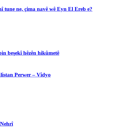
î tune ne, çima navê wê Eyn El Ereb e?
bin beşekî hêzên hikûmetê
listan Perwer – Vîdyo
 Nehrî