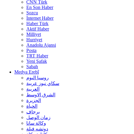
CNN Türk
En Son Haber
Sozcu
İnternet Haber
Haber Türk
Aktif Haber
Milliyet
Hurriyet
Anadolu Ajansi
Posta
TRT Haber
Yeni Şafak
Sabah
Medya Erebî
روسیا الیوم
سكاي نيوز عربية
العربية
الشرق الاوسط
الجزيرة
الحیاة
برجاف
زمان الوصل
وکالة سانا
دوتشه فیلة