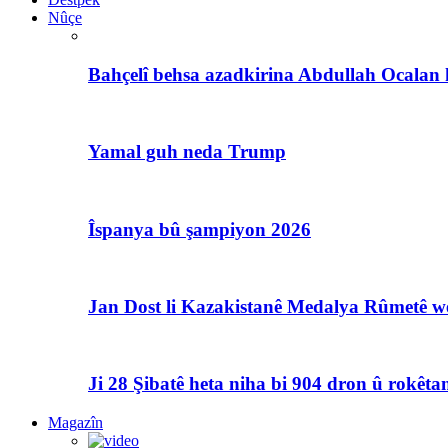
Nûçe
Bahçelî behsa azadkirina Abdullah Ocalan 
Yamal guh neda Trump
Îspanya bû şampiyon 2026
Jan Dost li Kazakistanê Medalya Rûmetê we
Ji 28 Şibatê heta niha bi 904 dron û rokêtan
Magazîn