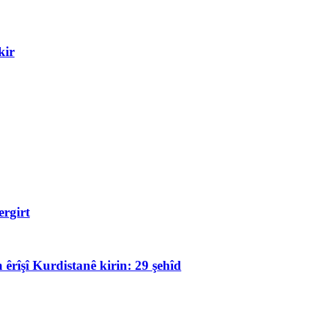
kir
rgirt
 êrîşî Kurdistanê kirin: 29 şehîd