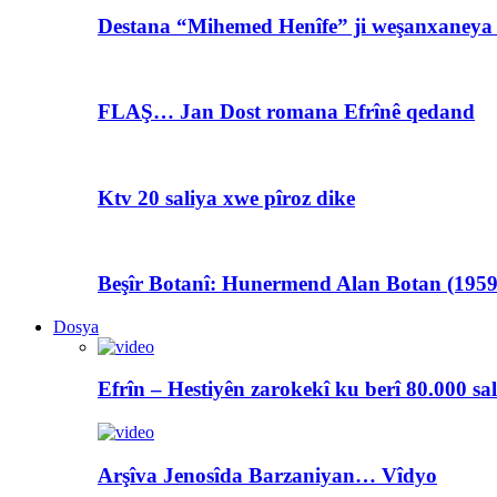
Destana “Mihemed Henîfe” ji weşanxaneya A
FLAŞ… Jan Dost romana Efrînê qedand
Ktv 20 saliya xwe pîroz dike
Beşîr Botanî: Hunermend Alan Botan (1959
Dosya
Efrîn – Hestiyên zarokekî ku berî 80.000 sa
Arşîva Jenosîda Barzaniyan… Vîdyo