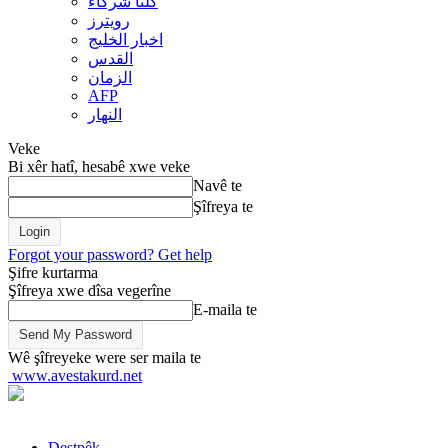
کلنا شرکاء
رويترز
اخبار الخلیج
القدس
الزمان
AFP
النهار
Veke
Bi xêr hatî, hesabê xwe veke
Navê te
Şîfreya te
Forgot your password? Get help
Şifre kurtarma
Şîfreya xwe dîsa vegerîne
E-maila te
Wê şîfreyeke were ser maila te
www.avestakurd.net
Destpêk