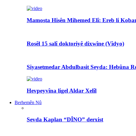
Mamosta Hisên Mihemed Elî: Ereb li Koban
Rosêl 15 salî doktoriyê dixwîne (Vîdyo)
Siyasetmedar Abdulbasit Seyda: Hebûna Ro
Hevpeyvîna ligel Aldar Xelîl
Berhemên Nû
Sevda Kaplan “DÎNO” derxist