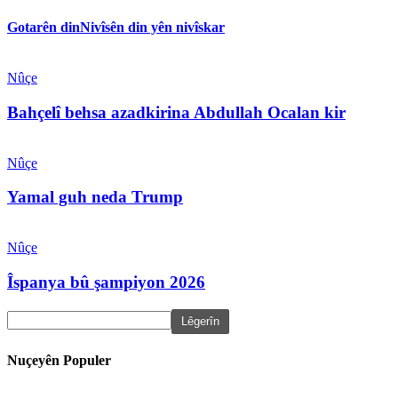
Gotarên din
Nivîsên din yên nivîskar
Nûçe
Bahçelî behsa azadkirina Abdullah Ocalan kir
Nûçe
Yamal guh neda Trump
Nûçe
Îspanya bû şampiyon 2026
Nuçeyên Populer