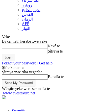
کلنا شرکاء
رويترز
اخبار الخلیج
القدس
الزمان
AFP
النهار
Veke
Bi xêr hatî, hesabê xwe veke
Navê te
Şîfreya te
Forgot your password? Get help
Şifre kurtarma
Şîfreya xwe dîsa vegerîne
E-maila te
Wê şîfreyeke were ser maila te
www.avestakurd.net
Destpêk