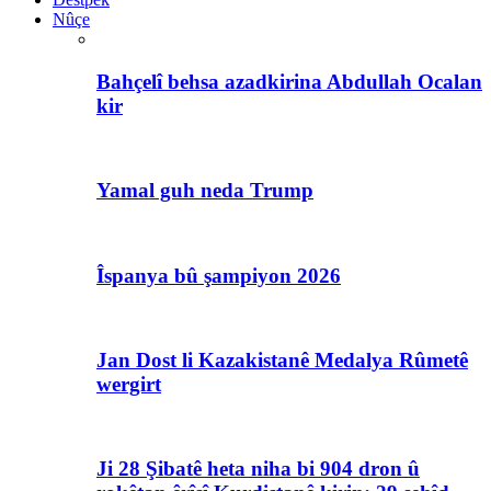
Nûçe
Bahçelî behsa azadkirina Abdullah Ocalan
kir
Yamal guh neda Trump
Îspanya bû şampiyon 2026
Jan Dost li Kazakistanê Medalya Rûmetê
wergirt
Ji 28 Şibatê heta niha bi 904 dron û