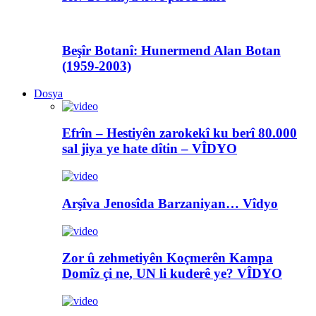
Beşîr Botanî: Hunermend Alan Botan
(1959-2003)
Dosya
Efrîn – Hestiyên zarokekî ku berî 80.000
sal jiya ye hate dîtin – VÎDYO
Arşîva Jenosîda Barzaniyan… Vîdyo
Zor û zehmetiyên Koçmerên Kampa
Domîz çi ne, UN li kuderê ye? VÎDYO