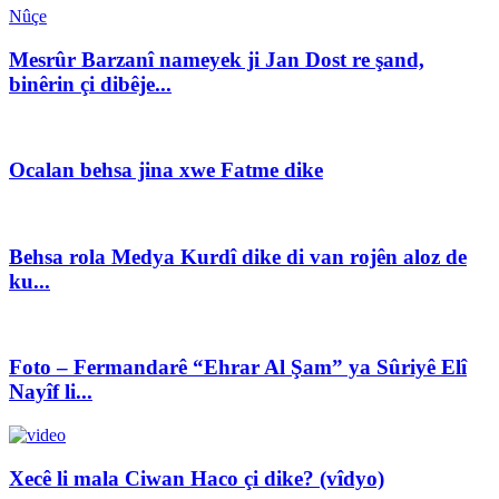
Nûçe
Mesrûr Barzanî nameyek ji Jan Dost re şand,
binêrin çi dibêje...
Ocalan behsa jina xwe Fatme dike
Behsa rola Medya Kurdî dike di van rojên aloz de
ku...
Foto – Fermandarê “Ehrar Al Şam” ya Sûriyê Elî
Nayîf li...
Xecê li mala Ciwan Haco çi dike? (vîdyo)