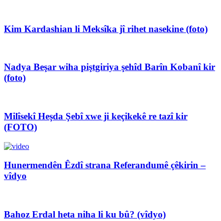
Kim Kardashian li Meksîka jî rihet nasekine (foto)
Nadya Beşar wiha piştgiriya şehîd Barîn Kobanî kir
(foto)
Milîsekî Heşda Şebî xwe ji keçikekê re tazî kir
(FOTO)
Hunermendên Êzdî strana Referandumê çêkirin –
vîdyo
Bahoz Erdal heta niha li ku bû? (vîdyo)