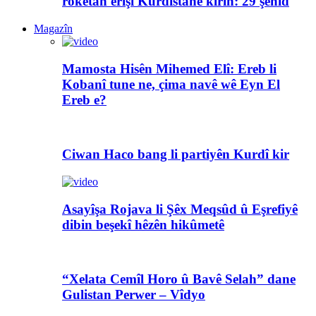
rokêtan êrîşî Kurdistanê kirin: 29 şehîd
Magazîn
Mamosta Hisên Mihemed Elî: Ereb li
Kobanî tune ne, çima navê wê Eyn El
Ereb e?
Ciwan Haco bang li partiyên Kurdî kir
Asayîşa Rojava li Şêx Meqsûd û Eşrefiyê
dibin beşekî hêzên hikûmetê
“Xelata Cemîl Horo û Bavê Selah” dane
Gulistan Perwer – Vîdyo