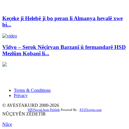
Keçeke ji Helebê ji bo peran li Almanya hevalê xwe
bi...
Vîdyo – Serok Nêçîrvan Barzanî û fermandarê HSD
Mezlûm Kobanî li...
Xwedî û Sernivîser: Dilbixwîn Dara
Pêwendiya ligel me:
info@avestakurd.net
Terms & Conditions
Privacy
© AVESTAKURD 2000-2026
WP2Social Auto Publish
Powered By :
XYZScripts.com
NÛÇEYÊN ZÊDETİR
Nûçe