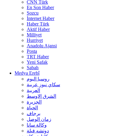
CNN Türk
En Son Haber
Sozcu
İnternet Haber
Haber Türk
Aktif Haber
Milliyet
Hurriyet
Anadolu Ajansi
Posta
TRT Haber
Yeni Şafak
Sabah
Medya Erebî
روسیا الیوم
سكاي نيوز عربية
العربية
الشرق الاوسط
الجزيرة
الحیاة
برجاف
زمان الوصل
وکالة سانا
دوتشه فیلة