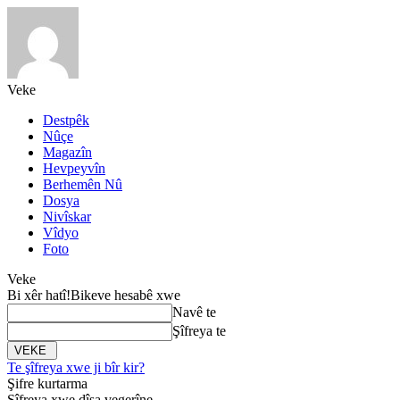
Veke
Destpêk
Nûçe
Magazîn
Hevpeyvîn
Berhemên Nû
Dosya
Nivîskar
Vîdyo
Foto
Veke
Bi xêr hatî!
Bikeve hesabê xwe
Navê te
Şîfreya te
Te şîfreya xwe ji bîr kir?
Şifre kurtarma
Şîfreya xwe dîsa vegerîne