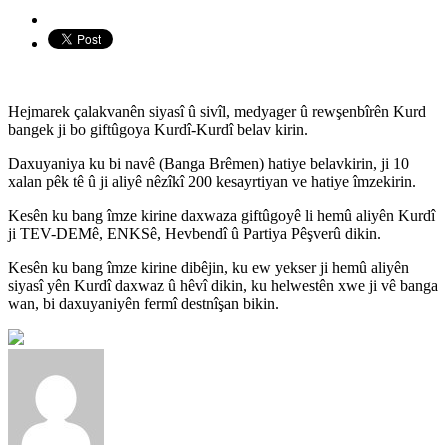
Hejmarek çalakvanên siyasî û sivîl, medyager û rewşenbîrên Kurd
bangek ji bo giftûgoya Kurdî-Kurdî belav kirin.
Daxuyaniya ku bi navê (Banga Brêmen) hatiye belavkirin, ji 10
xalan pêk tê û ji aliyê nêzîkî 200 kesayrtiyan ve hatiye îmzekirin.
Kesên ku bang îmze kirine daxwaza giftûgoyê li hemû aliyên Kurdî
ji TEV-DEMê, ENKSê, Hevbendî û Partiya Pêşverû dikin.
Kesên ku bang îmze kirine dibêjin, ku ew yekser ji hemû aliyên
siyasî yên Kurdî daxwaz û hêvî dikin, ku helwestên xwe ji vê banga
wan, bi daxuyaniyên fermî destnîşan bikin.