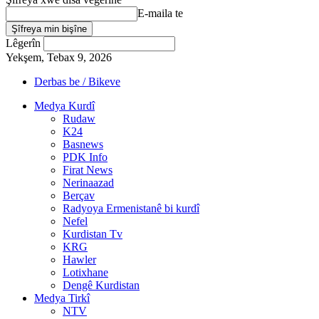
E-maila te
Lêgerîn
Yekşem, Tebax 9, 2026
Derbas be / Bikeve
Medya Kurdî
Rudaw
K24
Basnews
PDK Info
Firat News
Nerinaazad
Berçav
Radyoya Ermenistanê bi kurdî
Nefel
Kurdistan Tv
KRG
Hawler
Lotixhane
Dengê Kurdistan
Medya Tirkî
NTV