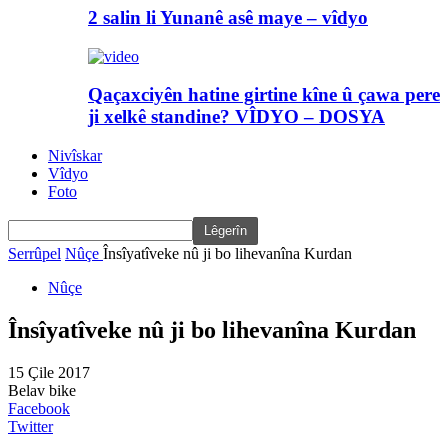
2 salin li Yunanê asê maye – vîdyo
Qaçaxciyên hatine girtine kîne û çawa pere
ji xelkê standine? VÎDYO – DOSYA
Nivîskar
Vîdyo
Foto
Serrûpel
Nûçe
Însîyatîveke nû ji bo lihevanîna Kurdan
Nûçe
Însîyatîveke nû ji bo lihevanîna Kurdan
15 Çile 2017
Belav bike
Facebook
Twitter