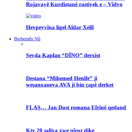
Rojavayê Kurdistanê rastiyek e – Vîdyo
Hevpeyvîna ligel Aldar Xelîl
Berhemên Nû
Sevda Kaplan “DÎNO” derxist
Destana “Mihemed Henîfe” ji
weşanxaneya AVA ji bin çapê derket
FLAŞ… Jan Dost romana Efrînê qedand
Ktv 20 saliya xwe pîroz dike