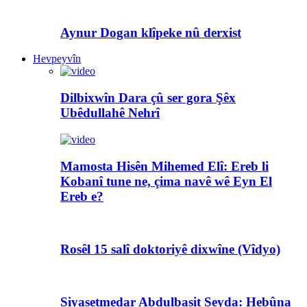
Aynur Dogan klîpeke nû derxist
Hevpeyvîn
Dilbixwîn Dara çû ser gora Şêx
Ubêdullahê Nehrî
Mamosta Hisên Mihemed Elî: Ereb li
Kobanî tune ne, çima navê wê Eyn El
Ereb e?
Rosêl 15 salî doktoriyê dixwîne (Vîdyo)
Siyasetmedar Abdulbasit Seyda: Hebûna