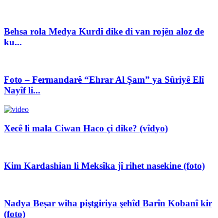
Behsa rola Medya Kurdî dike di van rojên aloz de
ku...
Foto – Fermandarê “Ehrar Al Şam” ya Sûriyê Elî
Nayîf li...
Xecê li mala Ciwan Haco çi dike? (vîdyo)
Kim Kardashian li Meksîka jî rihet nasekine (foto)
Nadya Beşar wiha piştgiriya şehîd Barîn Kobanî kir
(foto)