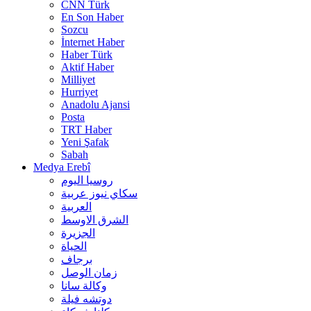
CNN Türk
En Son Haber
Sozcu
İnternet Haber
Haber Türk
Aktif Haber
Milliyet
Hurriyet
Anadolu Ajansi
Posta
TRT Haber
Yeni Şafak
Sabah
Medya Erebî
روسیا الیوم
سكاي نيوز عربية
العربية
الشرق الاوسط
الجزيرة
الحیاة
برجاف
زمان الوصل
وکالة سانا
دوتشه فیلة