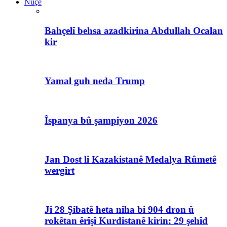
Nûçe
Bahçelî behsa azadkirina Abdullah Ocalan
kir
Yamal guh neda Trump
Îspanya bû şampiyon 2026
Jan Dost li Kazakistanê Medalya Rûmetê
wergirt
Ji 28 Şibatê heta niha bi 904 dron û
rokêtan êrîşî Kurdistanê kirin: 29 şehîd