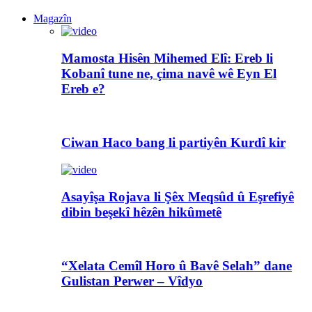
Magazîn
Mamosta Hisên Mihemed Elî: Ereb li
Kobanî tune ne, çima navê wê Eyn El
Ereb e?
Ciwan Haco bang li partiyên Kurdî kir
Asayîşa Rojava li Şêx Meqsûd û Eşrefiyê
dibin beşekî hêzên hikûmetê
“Xelata Cemîl Horo û Bavê Selah” dane
Gulistan Perwer – Vîdyo