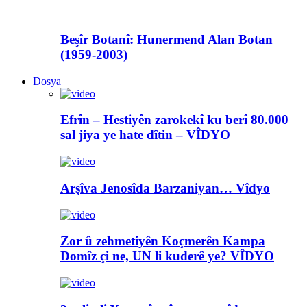
Beşîr Botanî: Hunermend Alan Botan
(1959-2003)
Dosya
Efrîn – Hestiyên zarokekî ku berî 80.000
sal jiya ye hate dîtin – VÎDYO
Arşîva Jenosîda Barzaniyan… Vîdyo
Zor û zehmetiyên Koçmerên Kampa
Domîz çi ne, UN li kuderê ye? VÎDYO