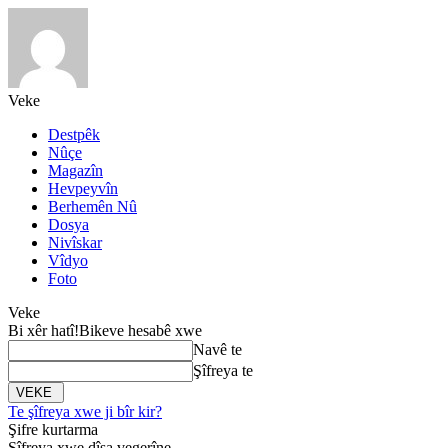
Veke
Destpêk
Nûçe
Magazîn
Hevpeyvîn
Berhemên Nû
Dosya
Nivîskar
Vîdyo
Foto
Veke
Bi xêr hatî!
Bikeve hesabê xwe
Navê te
Şîfreya te
Te şîfreya xwe ji bîr kir?
Şifre kurtarma
Şîfreya xwe dîsa vegerîne