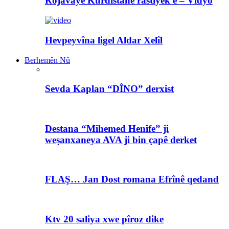
Rojavayê Kurdistanê rastiyek e – Vîdyo
Hevpeyvîna ligel Aldar Xelîl
Berhemên Nû
Sevda Kaplan “DÎNO” derxist
Destana “Mihemed Henîfe” ji
weşanxaneya AVA ji bin çapê derket
FLAŞ… Jan Dost romana Efrînê qedand
Ktv 20 saliya xwe pîroz dike