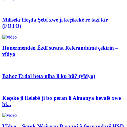
Milîsekî Heşda Şebî xwe ji keçikekê re tazî kir
(FOTO)
Hunermendên Êzdî strana Referandumê çêkirin –
vîdyo
Bahoz Erdal heta niha li ku bû? (vîdyo)
Keçeke ji Helebê ji bo peran li Almanya hevalê xwe
bi...
Vîdyo – Serok Nêçîrvan Barzanî û fermandarê HSD