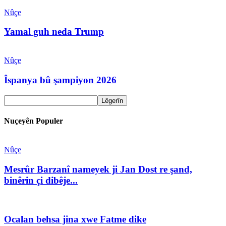
Nûçe
Yamal guh neda Trump
Nûçe
Îspanya bû şampiyon 2026
Nuçeyên Populer
Nûçe
Mesrûr Barzanî nameyek ji Jan Dost re şand,
binêrin çi dibêje...
Ocalan behsa jina xwe Fatme dike