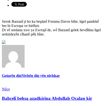
Serok Barzanî ji bo ku beşdarî Foruma Davos bibe, ligel şandekê
ber bi Ewropa ve birêket.
Di vê serdana xwe ya Ewropî de, wê Barzanî gelek hevdîtina ligel
serkirdeyên cîhanê pêk bîne.
Gotarên din
Nivîsên din yên nivîskar
Nûçe
Bahçelî behsa azadkirina Abdullah Ocalan kir