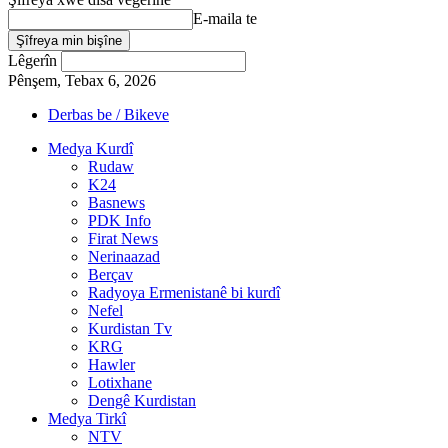
E-maila te
Lêgerîn
Pênşem, Tebax 6, 2026
Derbas be / Bikeve
Medya Kurdî
Rudaw
K24
Basnews
PDK Info
Firat News
Nerinaazad
Berçav
Radyoya Ermenistanê bi kurdî
Nefel
Kurdistan Tv
KRG
Hawler
Lotixhane
Dengê Kurdistan
Medya Tirkî
NTV