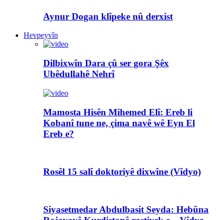
Aynur Dogan klîpeke nû derxist
Hevpeyvîn
Dilbixwîn Dara çû ser gora Şêx
Ubêdullahê Nehrî
Mamosta Hisên Mihemed Elî: Ereb li
Kobanî tune ne, çima navê wê Eyn El
Ereb e?
Rosêl 15 salî doktoriyê dixwîne (Vîdyo)
Siyasetmedar Abdulbasit Seyda: Hebûna