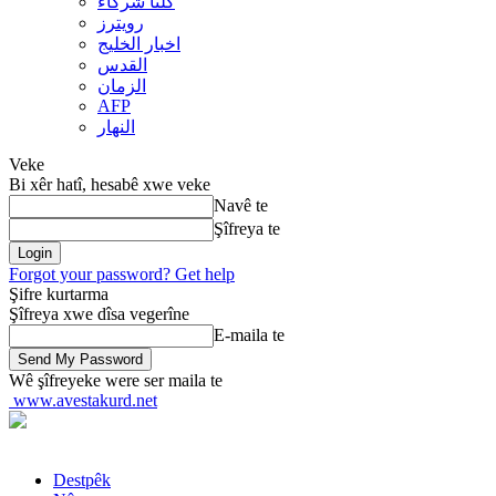
کلنا شرکاء
رويترز
اخبار الخلیج
القدس
الزمان
AFP
النهار
Veke
Bi xêr hatî, hesabê xwe veke
Navê te
Şîfreya te
Forgot your password? Get help
Şifre kurtarma
Şîfreya xwe dîsa vegerîne
E-maila te
Wê şîfreyeke were ser maila te
www.avestakurd.net
Destpêk