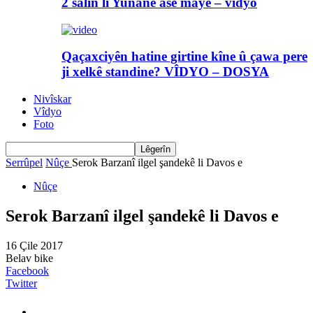
2 salin li Yunanê asê maye – vîdyo
Qaçaxciyên hatine girtine kîne û çawa pere
ji xelkê standine? VÎDYO – DOSYA
Nivîskar
Vîdyo
Foto
Serrûpel
Nûçe
Serok Barzanî ilgel şandekê li Davos e
Nûçe
Serok Barzanî ilgel şandekê li Davos e
16 Çile 2017
Belav bike
Facebook
Twitter