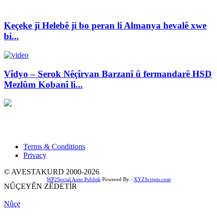
Keçeke ji Helebê ji bo peran li Almanya hevalê xwe
bi...
Vîdyo – Serok Nêçîrvan Barzanî û fermandarê HSD
Mezlûm Kobanî li...
Xwedî û Sernivîser: Dilbixwîn Dara
Pêwendiya ligel me:
info@avestakurd.net
Terms & Conditions
Privacy
© AVESTAKURD 2000-2026
WP2Social Auto Publish
Powered By :
XYZScripts.com
NÛÇEYÊN ZÊDETİR
Nûçe