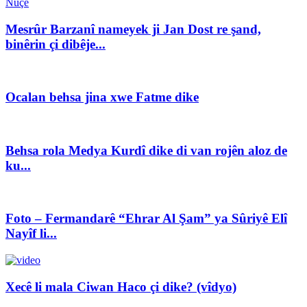
Nûçe
Mesrûr Barzanî nameyek ji Jan Dost re şand,
binêrin çi dibêje...
Ocalan behsa jina xwe Fatme dike
Behsa rola Medya Kurdî dike di van rojên aloz de
ku...
Foto – Fermandarê “Ehrar Al Şam” ya Sûriyê Elî
Nayîf li...
Xecê li mala Ciwan Haco çi dike? (vîdyo)