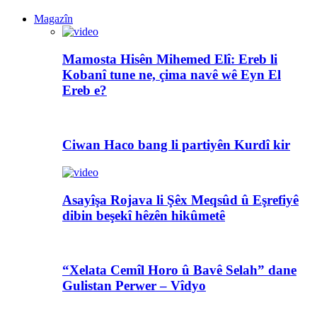
Magazîn
Mamosta Hisên Mihemed Elî: Ereb li
Kobanî tune ne, çima navê wê Eyn El
Ereb e?
Ciwan Haco bang li partiyên Kurdî kir
Asayîşa Rojava li Şêx Meqsûd û Eşrefiyê
dibin beşekî hêzên hikûmetê
“Xelata Cemîl Horo û Bavê Selah” dane
Gulistan Perwer – Vîdyo