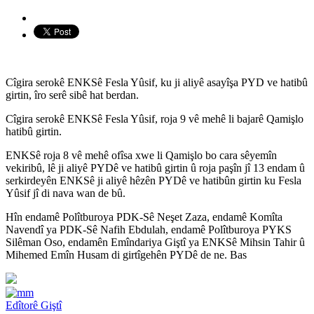
Cîgira serokê ENKSê Fesla Yûsif, ku ji aliyê asayîşa PYD ve hatibû
girtin, îro serê sibê hat berdan.
Cîgira serokê ENKSê Fesla Yûsif, roja 9 vê mehê li bajarê Qamişlo
hatibû girtin.
ENKSê roja 8 vê mehê ofîsa xwe li Qamişlo bo cara sêyemîn
vekiribû, lê ji aliyê PYDê ve hatibû girtin û roja paşîn jî 13 endam û
serkirdeyên ENKSê ji aliyê hêzên PYDê ve hatibûn girtin ku Fesla
Yûsif jî di nava wan de bû.
Hîn endamê Polîtburoya PDK-Sê Neşet Zaza, endamê Komîta
Navendî ya PDK-Sê Nafih Ebdulah, endamê Polîtburoya PYKS
Silêman Oso, endamên Emîndariya Giştî ya ENKSê Mihsin Tahir û
Mihemed Emîn Husam di girtîgehên PYDê de ne. Bas
Edîtorê Giştî