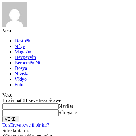
Veke
Destpêk
Nûçe
Magazîn
Hevpeyvîn
Berhemên Nû
Dosya
Nivîskar
Vîdyo
Foto
Veke
Bi xêr hatî!
Bikeve hesabê xwe
Navê te
Şîfreya te
Te şîfreya xwe ji bîr kir?
Şifre kurtarma
Şîfreya xwe dîsa vegerîne