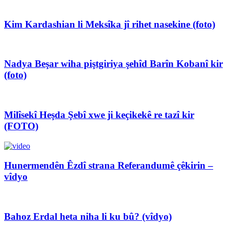
Kim Kardashian li Meksîka jî rihet nasekine (foto)
Nadya Beşar wiha piştgiriya şehîd Barîn Kobanî kir
(foto)
Milîsekî Heşda Şebî xwe ji keçikekê re tazî kir
(FOTO)
Hunermendên Êzdî strana Referandumê çêkirin –
vîdyo
Bahoz Erdal heta niha li ku bû? (vîdyo)