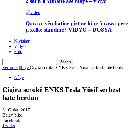
2 salin li Yunanê asê maye – vîdyo
Qaçaxciyên hatine girtine kîne û çawa pere
ji xelkê standine? VÎDYO – DOSYA
Nivîskar
Vîdyo
Foto
Serrûpel
Nûçe
Cîgira serokê ENKS Fesla Yûsif serbest hate berdan
Nûçe
Cîgira serokê ENKS Fesla Yûsif serbest
hate berdan
31 Gulan 2017
Belav bike
Facebook
Twitter