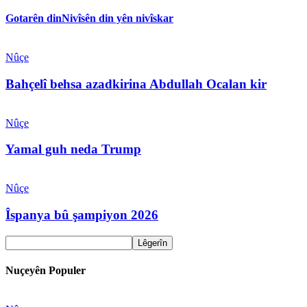
Gotarên din
Nivîsên din yên nivîskar
Nûçe
Bahçelî behsa azadkirina Abdullah Ocalan kir
Nûçe
Yamal guh neda Trump
Nûçe
Îspanya bû şampiyon 2026
Nuçeyên Populer