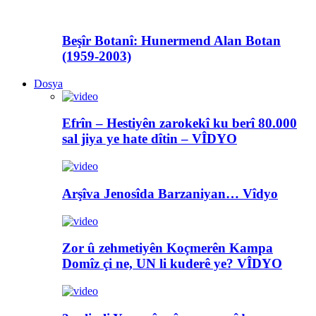
Beşîr Botanî: Hunermend Alan Botan
(1959-2003)
Dosya
Efrîn – Hestiyên zarokekî ku berî 80.000
sal jiya ye hate dîtin – VÎDYO
Arşîva Jenosîda Barzaniyan… Vîdyo
Zor û zehmetiyên Koçmerên Kampa
Domîz çi ne, UN li kuderê ye? VÎDYO