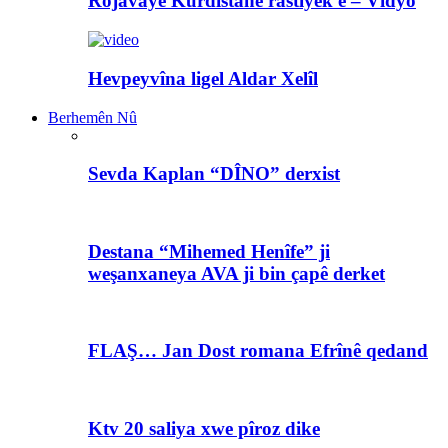
Rojavayê Kurdistanê rastiyek e – Vîdyo
Hevpeyvîna ligel Aldar Xelîl
Berhemên Nû
Sevda Kaplan “DÎNO” derxist
Destana “Mihemed Henîfe” ji
weşanxaneya AVA ji bin çapê derket
FLAŞ… Jan Dost romana Efrînê qedand
Ktv 20 saliya xwe pîroz dike