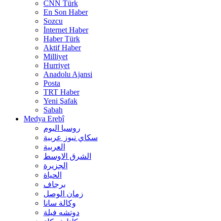
CNN Türk
En Son Haber
Sozcu
İnternet Haber
Haber Türk
Aktif Haber
Milliyet
Hurriyet
Anadolu Ajansi
Posta
TRT Haber
Yeni Şafak
Sabah
Medya Erebî
روسیا الیوم
سكاي نيوز عربية
العربية
الشرق الاوسط
الجزيرة
الحیاة
برجاف
زمان الوصل
وکالة سانا
دوتشه فیلة