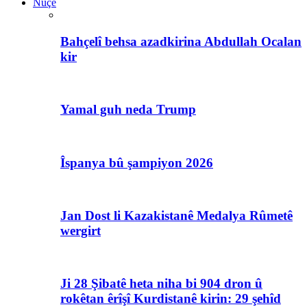
Nûçe
Bahçelî behsa azadkirina Abdullah Ocalan
kir
Yamal guh neda Trump
Îspanya bû şampiyon 2026
Jan Dost li Kazakistanê Medalya Rûmetê
wergirt
Ji 28 Şibatê heta niha bi 904 dron û
rokêtan êrîşî Kurdistanê kirin: 29 şehîd