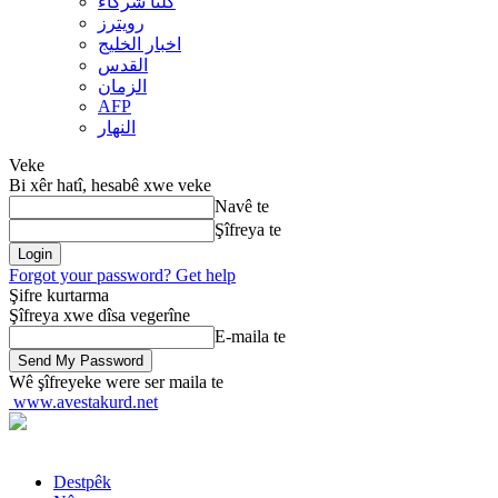
کلنا شرکاء
رويترز
اخبار الخلیج
القدس
الزمان
AFP
النهار
Veke
Bi xêr hatî, hesabê xwe veke
Navê te
Şîfreya te
Forgot your password? Get help
Şifre kurtarma
Şîfreya xwe dîsa vegerîne
E-maila te
Wê şîfreyeke were ser maila te
www.avestakurd.net
Destpêk