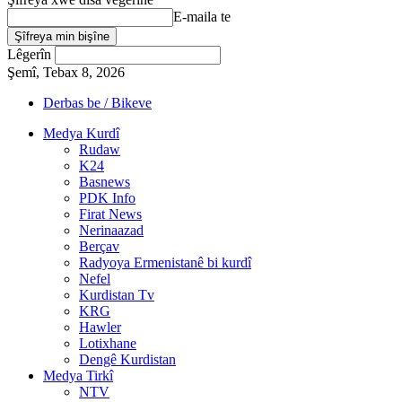
E-maila te
Lêgerîn
Şemî, Tebax 8, 2026
Derbas be / Bikeve
Medya Kurdî
Rudaw
K24
Basnews
PDK Info
Firat News
Nerinaazad
Berçav
Radyoya Ermenistanê bi kurdî
Nefel
Kurdistan Tv
KRG
Hawler
Lotixhane
Dengê Kurdistan
Medya Tirkî
NTV