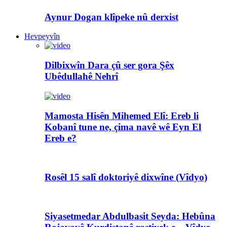
Aynur Dogan klîpeke nû derxist
Hevpeyvîn
Dilbixwîn Dara çû ser gora Şêx
Ubêdullahê Nehrî
Mamosta Hisên Mihemed Elî: Ereb li
Kobanî tune ne, çima navê wê Eyn El
Ereb e?
Rosêl 15 salî doktoriyê dixwîne (Vîdyo)
Siyasetmedar Abdulbasit Seyda: Hebûna