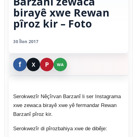
Barzanî zewaca
birayê xwe Rewan
pîroz kir – Foto
30 Îlon 2017
Serokwezîr Nêçîrvan Barzanî li ser Instagrama
xwe zewaca birayê xwe yê fermandar Rewan
Barzanî pîroz kir.
Serokwezîr di pîrozbahiya xwe de dibêje: