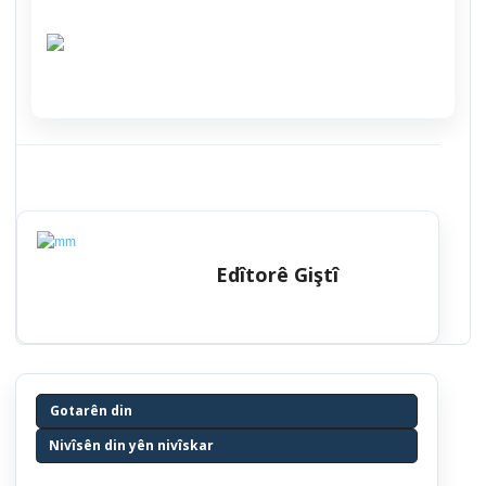
Edîtorê Giştî
Gotarên din
Nivîsên din yên nivîskar