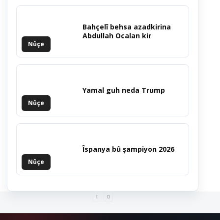
Bahçelî behsa azadkirina
Abdullah Ocalan kir
Nûçe
Yamal guh neda Trump
Nûçe
Îspanya bû şampiyon 2026
Nûçe