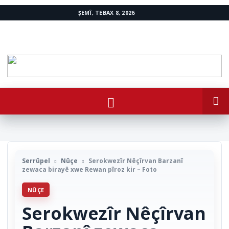
ŞEMÎ, TEBAX 8, 2026
www.avestakurd.net
Serrûpel
Nûçe
Serokwezîr Nêçîrvan Barzanî
zewaca birayê xwe Rewan pîroz kir – Foto
NÛÇE
Serokwezîr Nêçîrvan