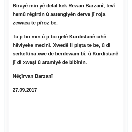
Birayê min yê delal kek Rewan Barzanî, tevî
hemû rêgirtin û astengiyên derve jî roja
zewaca te pîroz be.
Tu ji bo min û ji bo gelê Kurdistanê cihê
hêviyeke mezinî. Xwedê li pişta te be, û di
serkeftina xwe de berdewam bî, û Kurdistanê
jî di xweşî û aramiyê de bibînin.
Nêçîrvan Barzanî
27.09.2017