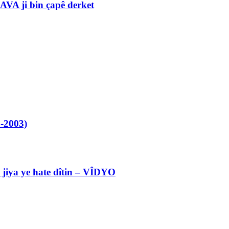
VA ji bin çapê derket
-2003)
l jiya ye hate dîtin – VÎDYO