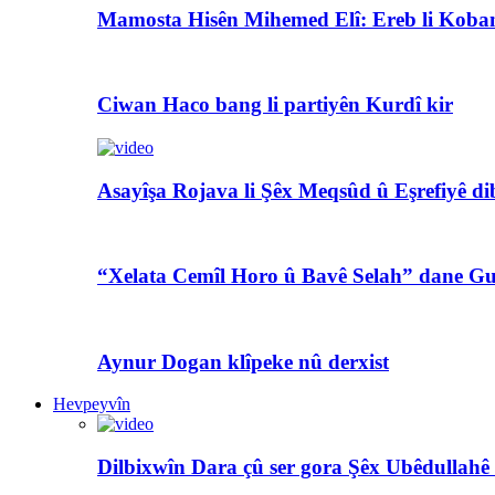
Mamosta Hisên Mihemed Elî: Ereb li Koban
Ciwan Haco bang li partiyên Kurdî kir
Asayîşa Rojava li Şêx Meqsûd û Eşrefiyê di
“Xelata Cemîl Horo û Bavê Selah” dane Gu
Aynur Dogan klîpeke nû derxist
Hevpeyvîn
Dilbixwîn Dara çû ser gora Şêx Ubêdullahê