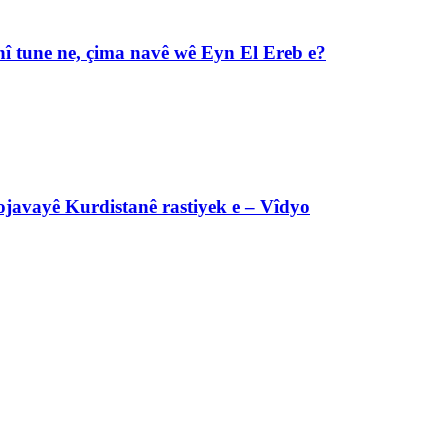
î tune ne, çima navê wê Eyn El Ereb e?
javayê Kurdistanê rastiyek e – Vîdyo