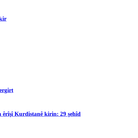
kir
rgirt
 êrîşî Kurdistanê kirin: 29 şehîd