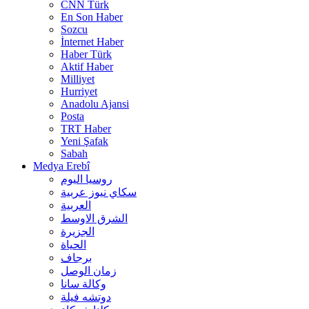
CNN Türk
En Son Haber
Sozcu
İnternet Haber
Haber Türk
Aktif Haber
Milliyet
Hurriyet
Anadolu Ajansi
Posta
TRT Haber
Yeni Şafak
Sabah
Medya Erebî
روسیا الیوم
سكاي نيوز عربية
العربية
الشرق الاوسط
الجزيرة
الحیاة
برجاف
زمان الوصل
وکالة سانا
دوتشه فیلة