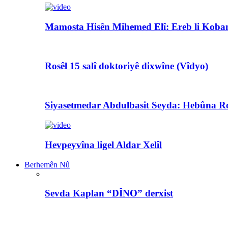
Mamosta Hisên Mihemed Elî: Ereb li Koban
Rosêl 15 salî doktoriyê dixwîne (Vîdyo)
Siyasetmedar Abdulbasit Seyda: Hebûna Ro
Hevpeyvîna ligel Aldar Xelîl
Berhemên Nû
Sevda Kaplan “DÎNO” derxist