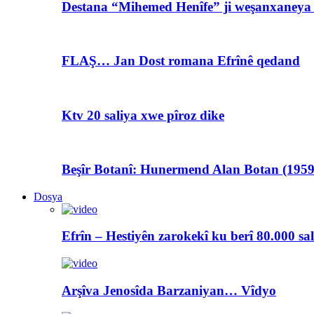
Destana “Mihemed Henîfe” ji weşanxaneya A
FLAŞ… Jan Dost romana Efrînê qedand
Ktv 20 saliya xwe pîroz dike
Beşîr Botanî: Hunermend Alan Botan (1959
Dosya
Efrîn – Hestiyên zarokekî ku berî 80.000 sa
Arşîva Jenosîda Barzaniyan… Vîdyo