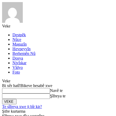
Veke
Destpêk
Nûçe
Magazîn
Hevpeyvîn
Berhemên Nû
Dosya
Nivîskar
Vîdyo
Foto
Veke
Bi xêr hatî!
Bikeve hesabê xwe
Navê te
Şîfreya te
Te şîfreya xwe ji bîr kir?
Şifre kurtarma
Şîfreya xwe dîsa vegerîne