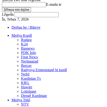
E-maila te
Lêgerîn
În, Tebax 7, 2026
Derbas be / Bikeve
Medya Kurdî
Rudaw
K24
Basnews
PDK Info
Firat News
Nerinaazad
Berçav
Radyoya Ermenistanê bi kurdî
Nefel
Kurdistan Tv
KRG
Hawler
Lotixhane
Dengê Kurdistan
Medya Tirkî
NTV