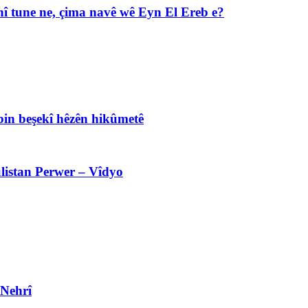
î tune ne, çima navê wê Eyn El Ereb e?
bin beşekî hêzên hikûmetê
listan Perwer – Vîdyo
 Nehrî