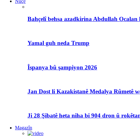
Nûçe
Bahçelî behsa azadkirina Abdullah Ocalan 
Yamal guh neda Trump
Îspanya bû şampiyon 2026
Jan Dost li Kazakistanê Medalya Rûmetê we
Ji 28 Şibatê heta niha bi 904 dron û rokêtan
Magazîn