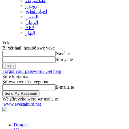
کلنا شرکاء
رويترز
اخبار الخلیج
القدس
الزمان
AFP
النهار
Veke
Bi xêr hatî, hesabê xwe veke
Navê te
Şîfreya te
Forgot your password? Get help
Şifre kurtarma
Şîfreya xwe dîsa vegerîne
E-maila te
Wê şîfreyeke were ser maila te
www.avestakurd.net
Destpêk