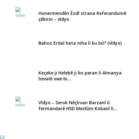
Hunermendên Êzdî strana Referandumê
çêkirin – vîdyo
Bahoz Erdal heta niha li ku bû? (vîdyo)
Keçeke ji Helebê ji bo peran li Almanya
hevalê xwe bi...
Vîdyo – Serok Nêçîrvan Barzanî û
fermandarê HSD Mezlûm Kobanî li...