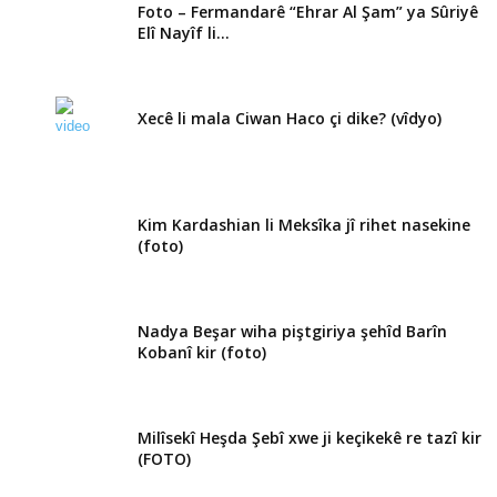
Foto – Fermandarê “Ehrar Al Şam” ya Sûriyê
Elî Nayîf li...
Xecê li mala Ciwan Haco çi dike? (vîdyo)
Kim Kardashian li Meksîka jî rihet nasekine
(foto)
Nadya Beşar wiha piştgiriya şehîd Barîn
Kobanî kir (foto)
Milîsekî Heşda Şebî xwe ji keçikekê re tazî kir
(FOTO)