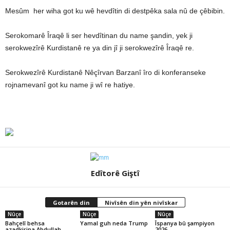
Mesûm her wiha got ku wê hevdîtin di destpêka sala nû de çêbibin.
Serokomarê Îraqê li ser hevdîtinan du name şandin, yek ji
serokwezîrê Kurdistanê re ya din jî ji serokwezîrê Îraqê re.
Serokwezîrê Kurdistanê Nêçîrvan Barzanî îro di konferanseke
rojnamevanî got ku name ji wî re hatiye.
Edîtorê Giştî
Gotarên din
Nivîsên din yên nivîskar
Nûçe
Nûçe
Nûçe
Bahçelî behsa
Yamal guh neda Trump
Îspanya bû şampiyon
azadkirina Abdullah
2026