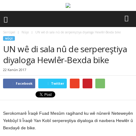
Serrûpel
Nûçe
UN wê di sala nû de serpereştiya diyaloga Hewlêr-Bexda bike
NÛÇE
UN wê di sala nû de serpereştiya
diyaloga Hewlêr-Bexda bike
22 Kanûn 2017
Facebook
Twitter
Serokomarê Îraqê Fuad Mesûm ragihand ku wê nûnerê Neteweyên
Yekbûyî li Îraqê Yan Kobî serpereştiya diyaloga di navbera Hewlêr û
Bexdayê de bike.