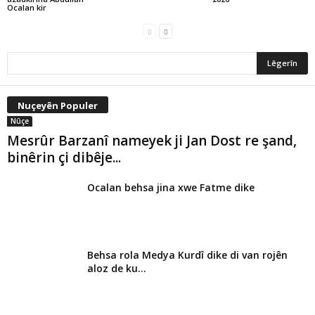
Ocalan kir
Nuçeyên Populer
Nûçe
Mesrûr Barzanî nameyek ji Jan Dost re şand,
binêrin çi dibêje...
Ocalan behsa jina xwe Fatme dike
Behsa rola Medya Kurdî dike di van rojên
aloz de ku...