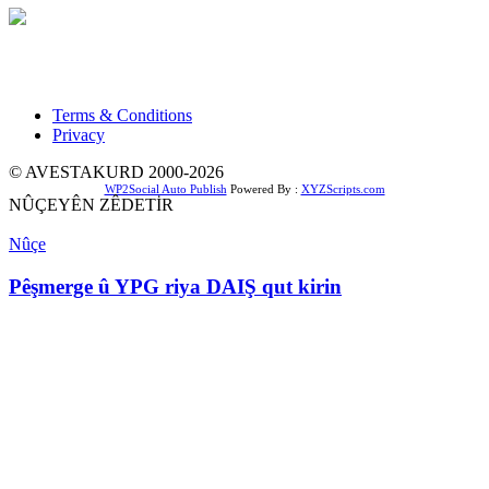
Xwedî û Sernivîser: Dilbixwîn Dara
Pêwendiya ligel me:
info@avestakurd.net
Terms & Conditions
Privacy
© AVESTAKURD 2000-2026
WP2Social Auto Publish
Powered By :
XYZScripts.com
NÛÇEYÊN ZÊDETİR
Nûçe
Pêşmerge û YPG riya DAIŞ qut kirin