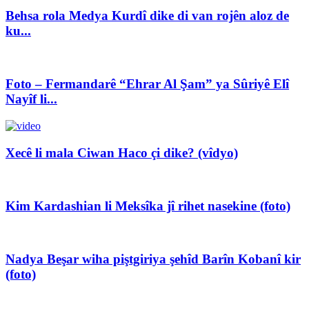
Behsa rola Medya Kurdî dike di van rojên aloz de
ku...
Foto – Fermandarê “Ehrar Al Şam” ya Sûriyê Elî
Nayîf li...
Xecê li mala Ciwan Haco çi dike? (vîdyo)
Kim Kardashian li Meksîka jî rihet nasekine (foto)
Nadya Beşar wiha piştgiriya şehîd Barîn Kobanî kir
(foto)