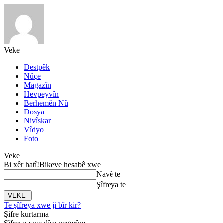
Veke
Destpêk
Nûçe
Magazîn
Hevpeyvîn
Berhemên Nû
Dosya
Nivîskar
Vîdyo
Foto
Veke
Bi xêr hatî!
Bikeve hesabê xwe
Navê te
Şîfreya te
Te şîfreya xwe ji bîr kir?
Şifre kurtarma
Şîfreya xwe dîsa vegerîne