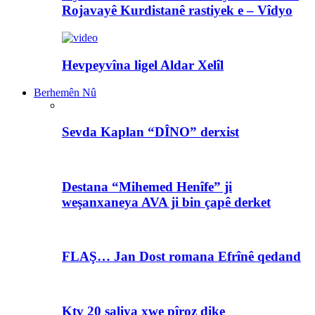
Rojavayê Kurdistanê rastiyek e – Vîdyo
Hevpeyvîna ligel Aldar Xelîl
Berhemên Nû
Sevda Kaplan “DÎNO” derxist
Destana “Mihemed Henîfe” ji
weşanxaneya AVA ji bin çapê derket
FLAŞ… Jan Dost romana Efrînê qedand
Ktv 20 saliya xwe pîroz dike