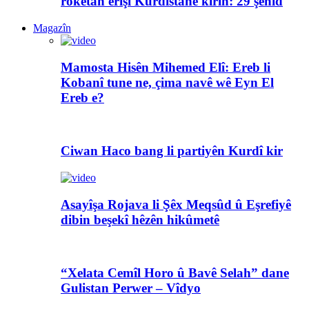
rokêtan êrîşî Kurdistanê kirin: 29 şehîd
Magazîn
Mamosta Hisên Mihemed Elî: Ereb li
Kobanî tune ne, çima navê wê Eyn El
Ereb e?
Ciwan Haco bang li partiyên Kurdî kir
Asayîşa Rojava li Şêx Meqsûd û Eşrefiyê
dibin beşekî hêzên hikûmetê
“Xelata Cemîl Horo û Bavê Selah” dane
Gulistan Perwer – Vîdyo