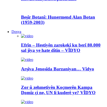
Beşîr Botanî: Hunermend Alan Botan
(1959-2003)
Dosya
Efrîn – Hestiyên zarokekî ku berî 80.000
sal jiya ye hate dîtin – VÎDYO
Arşîva Jenosîda Barzaniyan… Vîdyo
Zor û zehmetiyên Koçmerên Kampa
Domîz çi ne, UN li kuderê ye? VÎDYO