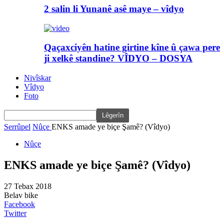
2 salin li Yunanê asê maye – vîdyo
Qaçaxciyên hatine girtine kîne û çawa pere
ji xelkê standine? VÎDYO – DOSYA
Nivîskar
Vîdyo
Foto
Serrûpel
Nûçe
ENKS amade ye biçe Şamê? (Vîdyo)
Nûçe
ENKS amade ye biçe Şamê? (Vîdyo)
27 Tebax 2018
Belav bike
Facebook
Twitter