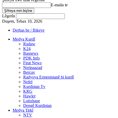
E-maila te
Lêgerîn
Duşem, Tebax 10, 2026
Derbas be / Bikeve
Medya Kurdî
Rudaw
K24
Basnews
PDK Info
Firat News
Nerinaazad
Berçav
Radyoya Ermenistanê bi kurdî
Nefel
Kurdistan Tv
KRG
Hawler
Lotixhane
Dengê Kurdistan
Medya Tirkî
NTV