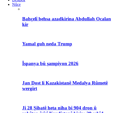
Nûçe
Bahçelî behsa azadkirina Abdullah Ocalan
kir
Yamal guh neda Trump
Îspanya bû şampiyon 2026
Jan Dost li Kazakistanê Medalya Rûmetê
wergirt
Ji 28 Şibatê heta niha bi 904 dron û