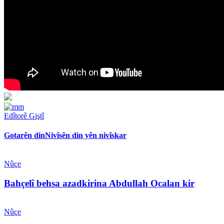
Edîtorê Giştî
Gotarên din
Nivîsên din yên nivîskar
Nûçe
Bahçelî behsa azadkirina Abdullah Ocalan kir
Nûçe