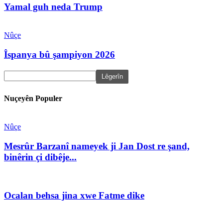
Yamal guh neda Trump
Nûçe
Îspanya bû şampiyon 2026
Nuçeyên Populer
Nûçe
Mesrûr Barzanî nameyek ji Jan Dost re şand,
binêrin çi dibêje...
Ocalan behsa jina xwe Fatme dike