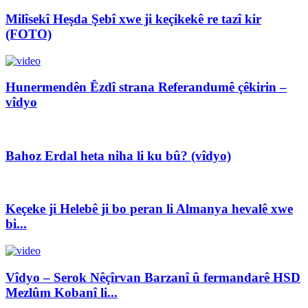
Milîsekî Heşda Şebî xwe ji keçikekê re tazî kir
(FOTO)
Hunermendên Êzdî strana Referandumê çêkirin –
vîdyo
Bahoz Erdal heta niha li ku bû? (vîdyo)
Keçeke ji Helebê ji bo peran li Almanya hevalê xwe
bi...
Vîdyo – Serok Nêçîrvan Barzanî û fermandarê HSD
Mezlûm Kobanî li...