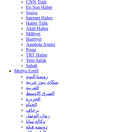
CNN Türk
En Son Haber
Sozcu
İnternet Haber
Haber Türk
Aktif Haber
Milliyet
Hurriyet
Anadolu Ajansi
Posta
TRT Haber
Yeni Şafak
Sabah
Medya Erebî
روسیا الیوم
سكاي نيوز عربية
العربية
الشرق الاوسط
الجزيرة
الحیاة
برجاف
زمان الوصل
وکالة سانا
دوتشه فیلة