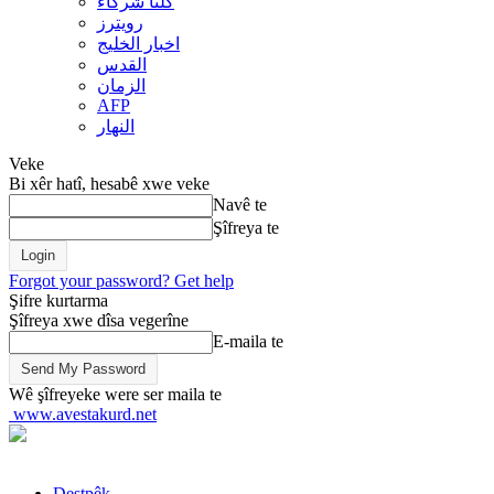
کلنا شرکاء
رويترز
اخبار الخلیج
القدس
الزمان
AFP
النهار
Veke
Bi xêr hatî, hesabê xwe veke
Navê te
Şîfreya te
Forgot your password? Get help
Şifre kurtarma
Şîfreya xwe dîsa vegerîne
E-maila te
Wê şîfreyeke were ser maila te
www.avestakurd.net
Destpêk