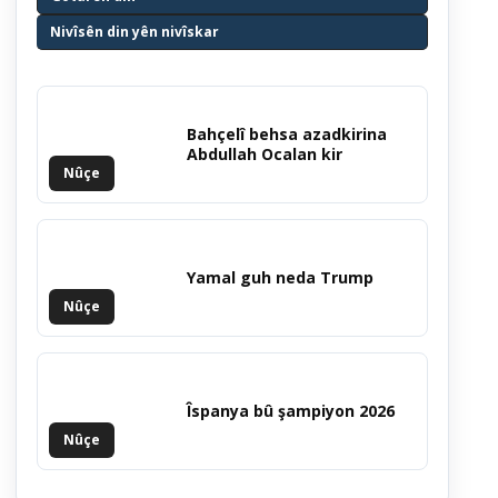
Nivîsên din yên nivîskar
Bahçelî behsa azadkirina
Abdullah Ocalan kir
Nûçe
Yamal guh neda Trump
Nûçe
Îspanya bû şampiyon 2026
Nûçe