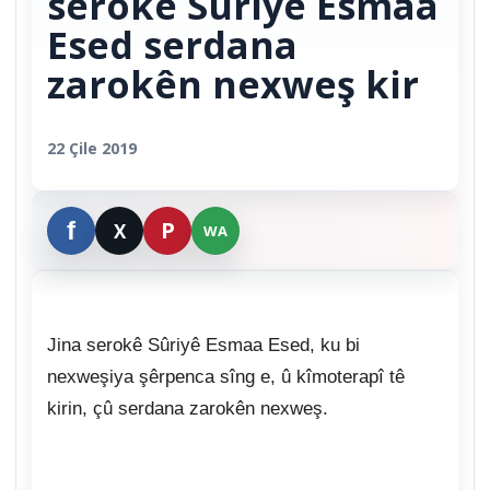
serokê Sûriyê Esmaa
Esed serdana
zarokên nexweş kir
22 Çile 2019
Jina serokê Sûriyê Esmaa Esed, ku bi
nexweşiya şêrpenca sîng e, û kîmoterapî tê
kirin, çû serdana zarokên nexweş.