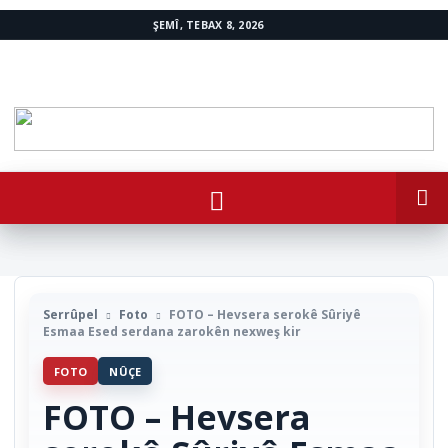
ŞEMÎ, TEBAX 8, 2026
www.avestakurd.net
Serrûpel
Foto
FOTO – Hevsera serokê Sûriyê
Esmaa Esed serdana zarokên nexweş kir
FOTO
NÛÇE
FOTO – Hevsera