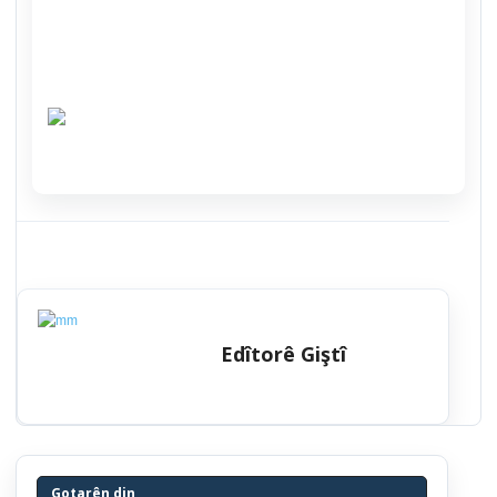
Edîtorê Giştî
Gotarên din