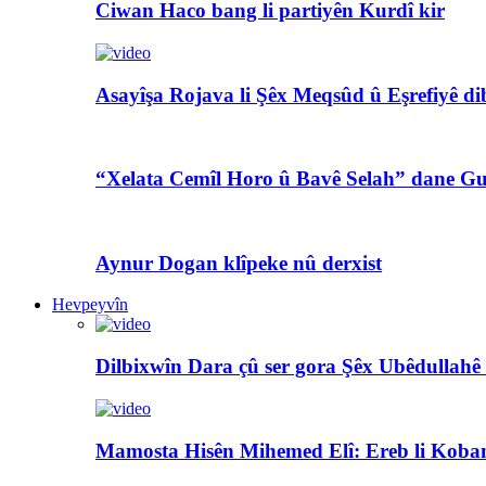
Ciwan Haco bang li partiyên Kurdî kir
Asayîşa Rojava li Şêx Meqsûd û Eşrefiyê di
“Xelata Cemîl Horo û Bavê Selah” dane Gu
Aynur Dogan klîpeke nû derxist
Hevpeyvîn
Dilbixwîn Dara çû ser gora Şêx Ubêdullahê
Mamosta Hisên Mihemed Elî: Ereb li Koban