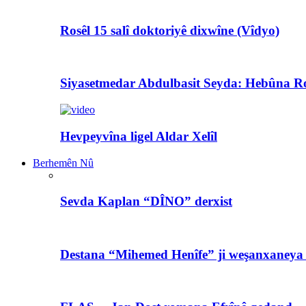
Rosêl 15 salî doktoriyê dixwîne (Vîdyo)
Siyasetmedar Abdulbasit Seyda: Hebûna Ro
Hevpeyvîna ligel Aldar Xelîl
Berhemên Nû
Sevda Kaplan “DÎNO” derxist
Destana “Mihemed Henîfe” ji weşanxaneya A