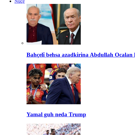
Nûçe
Bahçelî behsa azadkirina Abdullah Ocalan 
Yamal guh neda Trump