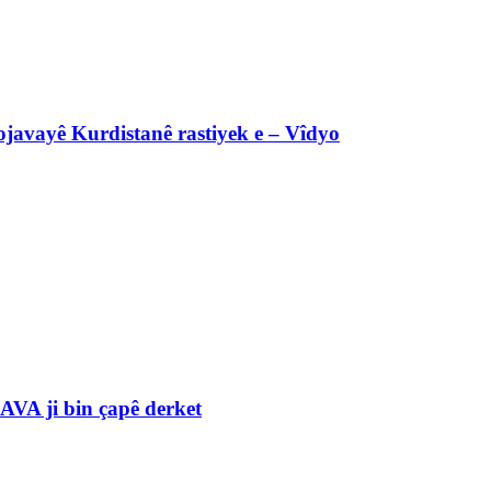
javayê Kurdistanê rastiyek e – Vîdyo
VA ji bin çapê derket