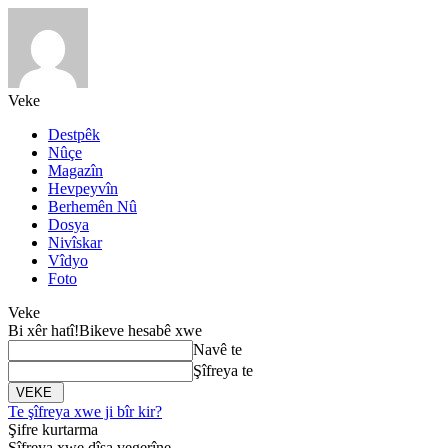
Veke
Destpêk
Nûçe
Magazîn
Hevpeyvîn
Berhemên Nû
Dosya
Nivîskar
Vîdyo
Foto
Veke
Bi xêr hatî!
Bikeve hesabê xwe
Navê te
Şîfreya te
Te şîfreya xwe ji bîr kir?
Şifre kurtarma
Şîfreya xwe dîsa vegerîne