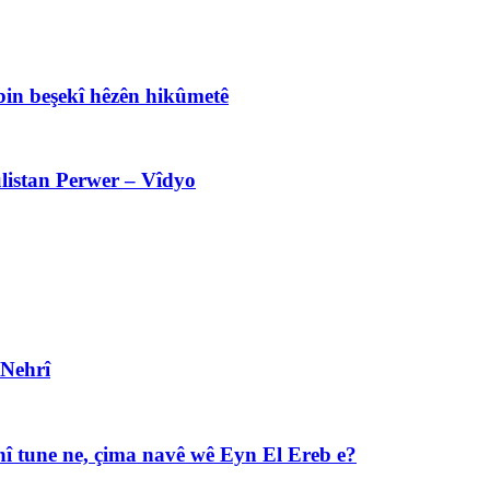
bin beşekî hêzên hikûmetê
listan Perwer – Vîdyo
 Nehrî
î tune ne, çima navê wê Eyn El Ereb e?