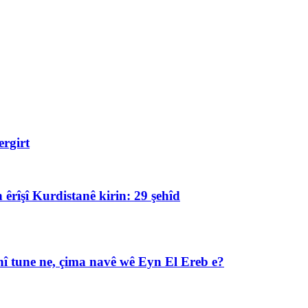
rgirt
 êrîşî Kurdistanê kirin: 29 şehîd
î tune ne, çima navê wê Eyn El Ereb e?