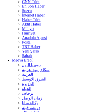
CNN Türk
En Son Haber
Sozcu
İnternet Haber
Haber Türk
Aktif Haber
Milliyet
Hurriyet
Anadolu Ajansi
Posta
TRT Haber
Yeni Şafak
Sabah
Medya Erebî
روسیا الیوم
سكاي نيوز عربية
العربية
الشرق الاوسط
الجزيرة
الحیاة
برجاف
زمان الوصل
وکالة سانا
دوتشه فیلة