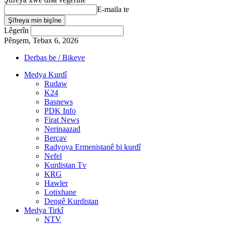
E-maila te
Lêgerîn
Pênşem, Tebax 6, 2026
Derbas be / Bikeve
Medya Kurdî
Rudaw
K24
Basnews
PDK Info
Firat News
Nerinaazad
Berçav
Radyoya Ermenistanê bi kurdî
Nefel
Kurdistan Tv
KRG
Hawler
Lotixhane
Dengê Kurdistan
Medya Tirkî
NTV