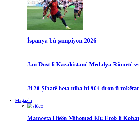
Îspanya bû şampiyon 2026
Jan Dost li Kazakistanê Medalya Rûmetê we
Ji 28 Şibatê heta niha bi 904 dron û rokêtan
Magazîn
Mamosta Hisên Mihemed Elî: Ereb li Koban