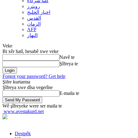
کلنا شرکاء
رويترز
اخبار الخلیج
القدس
الزمان
AFP
النهار
Veke
Bi xêr hatî, hesabê xwe veke
Navê te
Şîfreya te
Forgot your password? Get help
Şifre kurtarma
Şîfreya xwe dîsa vegerîne
E-maila te
Wê şîfreyeke were ser maila te
www.avestakurd.net
Destpêk