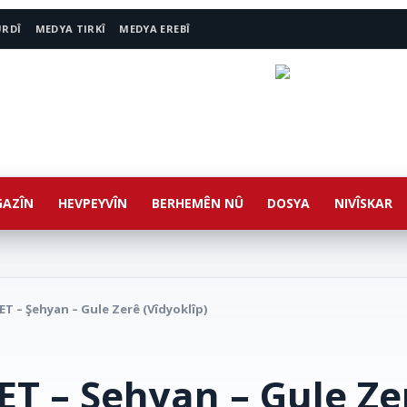
URDÎ
MEDYA TIRKÎ
MEDYA EREBÎ
AZÎN
HEVPEYVÎN
BERHEMÊN NÛ
DOSYA
NIVÎSKAR
T – Şehyan – Gule Zerê (Vîdyoklîp)
T – Şehyan – Gule Ze