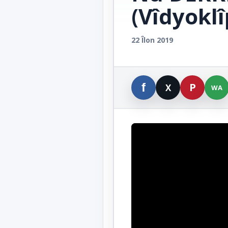
(Vîdyoklî
22 Îlon 2019