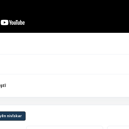
ştî
yên nivîskar