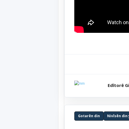
Edîtorê Gi
Gotarên din
Nivîsên din 