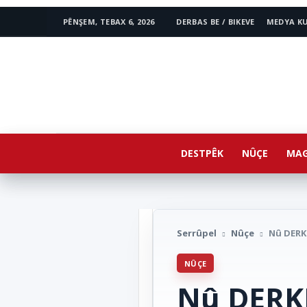
PÊNŞEM, TEBAX 6, 2026
DERBAS BE / BIKEVE
MEDYA K
www.avestakurd.net
DESTPÊK
NÛÇE
MAG
Serrûpel
Nûçe
Nû DERKE
NÛÇE
Nû DERKE