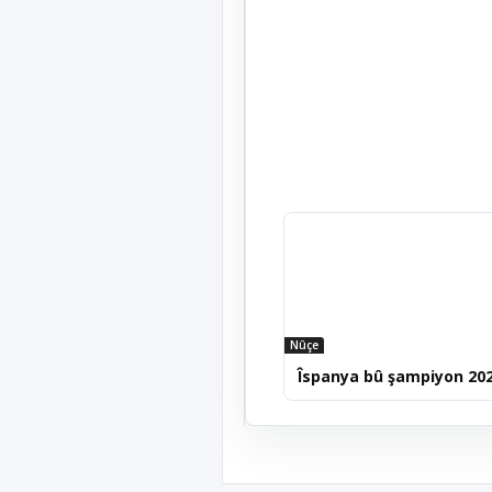
Nûçe
Îspanya bû şampiyon 20