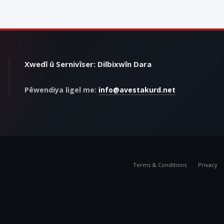
Xwedî û Sernivîser: Dilbixwîn Dara
Pêwendiya ligel me:
info@avestakurd.net
Terms & Conditions
Privacy