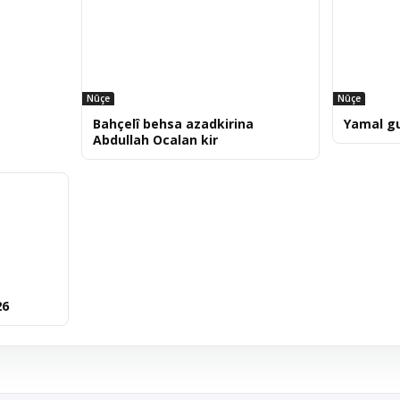
Nûçe
Nûçe
Bahçelî behsa azadkirina
Yamal g
Abdullah Ocalan kir
26