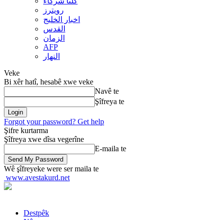
کلنا شرکاء
رويترز
اخبار الخلیج
القدس
الزمان
AFP
النهار
Veke
Bi xêr hatî, hesabê xwe veke
Navê te
Şîfreya te
Forgot your password? Get help
Şifre kurtarma
Şîfreya xwe dîsa vegerîne
E-maila te
Wê şîfreyeke were ser maila te
www.avestakurd.net
Destpêk