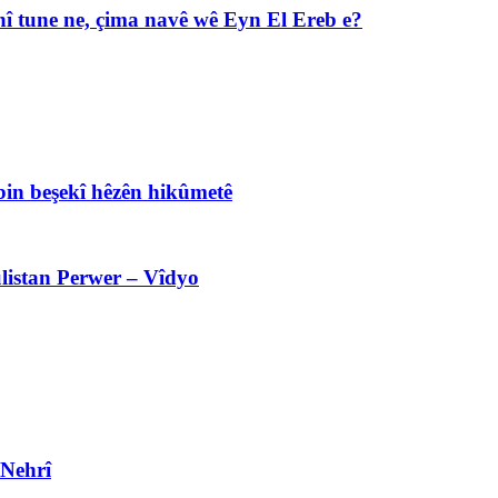
î tune ne, çima navê wê Eyn El Ereb e?
bin beşekî hêzên hikûmetê
listan Perwer – Vîdyo
 Nehrî