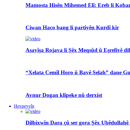
Mamosta Hisên Mihemed Elî: Ereb li Koban
Ciwan Haco bang li partiyên Kurdî kir
Asayîşa Rojava li Şêx Meqsûd û Eşrefiyê di
“Xelata Cemîl Horo û Bavê Selah” dane Gu
Aynur Dogan klîpeke nû derxist
Hevpeyvîn
Dilbixwîn Dara çû ser gora Şêx Ubêdullahê