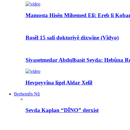
Mamosta Hisên Mihemed Elî: Ereb li Koban
Rosêl 15 salî doktoriyê dixwîne (Vîdyo)
Siyasetmedar Abdulbasit Seyda: Hebûna Ro
Hevpeyvîna ligel Aldar Xelîl
Berhemên Nû
Sevda Kaplan “DÎNO” derxist