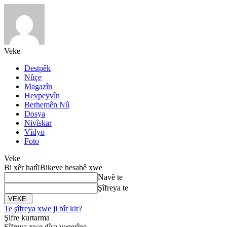
Veke
Destpêk
Nûçe
Magazîn
Hevpeyvîn
Berhemên Nû
Dosya
Nivîskar
Vîdyo
Foto
Veke
Bi xêr hatî!
Bikeve hesabê xwe
Navê te
Şîfreya te
Te şîfreya xwe ji bîr kir?
Şifre kurtarma
Şîfreya xwe dîsa vegerîne