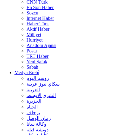
CNN Türk
En Son Haber
Sozcu
İnternet Haber
Haber Türk
Aktif Haber
Milliyet
Hurriyet
Anadolu Ajansi
Posta
TRT Haber
Yeni Şafak
Sabah
Medya Erebî
روسیا الیوم
سكاي نيوز عربية
العربية
الشرق الاوسط
الجزيرة
الحیاة
برجاف
زمان الوصل
وکالة سانا
دوتشه فیلة