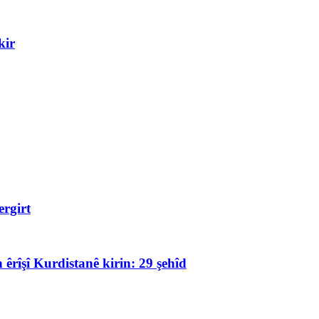
kir
rgirt
 êrîşî Kurdistanê kirin: 29 şehîd