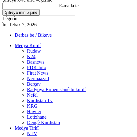
E-maila te
Lêgerîn
În, Tebax 7, 2026
Derbas be / Bikeve
Medya Kurdî
Rudaw
K24
Basnews
PDK Info
Firat News
Nerinaazad
Berçav
Radyoya Ermenistanê bi kurdî
Nefel
Kurdistan Tv
KRG
Hawler
Lotixhane
Dengê Kurdistan
Medya Tirkî
NTV