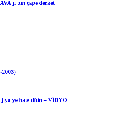
VA ji bin çapê derket
-2003)
l jiya ye hate dîtin – VÎDYO