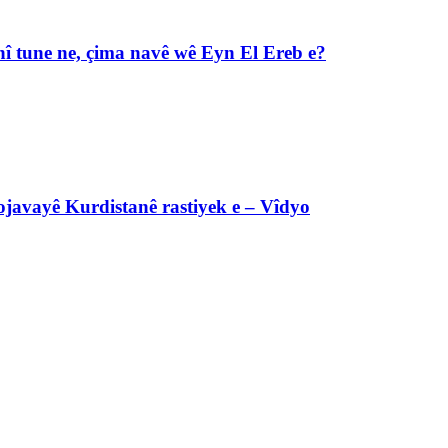
î tune ne, çima navê wê Eyn El Ereb e?
javayê Kurdistanê rastiyek e – Vîdyo