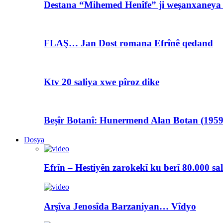
Destana “Mihemed Henîfe” ji weşanxaneya A
FLAŞ… Jan Dost romana Efrînê qedand
Ktv 20 saliya xwe pîroz dike
Beşîr Botanî: Hunermend Alan Botan (1959
Dosya
Efrîn – Hestiyên zarokekî ku berî 80.000 sa
Arşîva Jenosîda Barzaniyan… Vîdyo