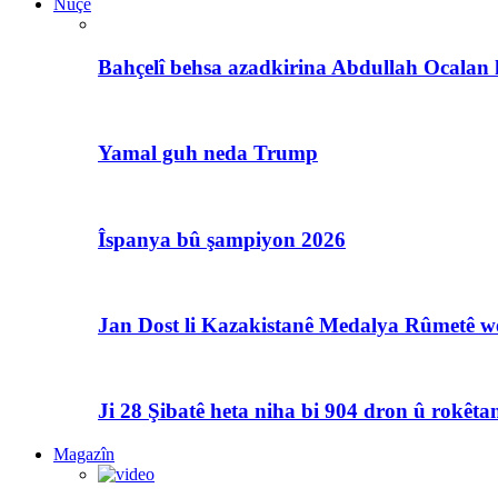
Nûçe
Bahçelî behsa azadkirina Abdullah Ocalan 
Yamal guh neda Trump
Îspanya bû şampiyon 2026
Jan Dost li Kazakistanê Medalya Rûmetê we
Ji 28 Şibatê heta niha bi 904 dron û rokêtan
Magazîn