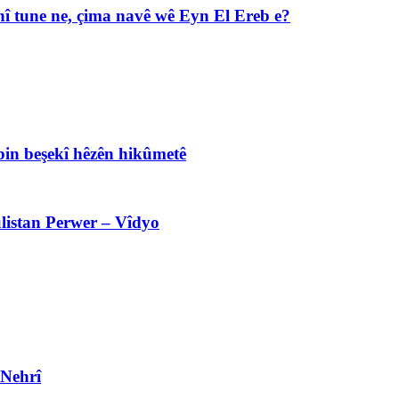
î tune ne, çima navê wê Eyn El Ereb e?
bin beşekî hêzên hikûmetê
listan Perwer – Vîdyo
 Nehrî