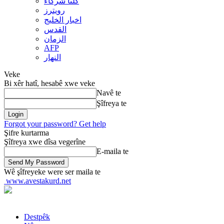
کلنا شرکاء
رويترز
اخبار الخلیج
القدس
الزمان
AFP
النهار
Veke
Bi xêr hatî, hesabê xwe veke
Navê te
Şîfreya te
Forgot your password? Get help
Şifre kurtarma
Şîfreya xwe dîsa vegerîne
E-maila te
Wê şîfreyeke were ser maila te
www.avestakurd.net
Destpêk