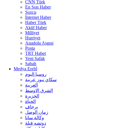
CNN Türk
En Son Haber
Sozcu
İnternet Haber
Haber Türk
Aktif Haber
Milliyet
Hurriyet
Anadolu Ajansi
Posta
TRT Haber
Yeni Şafak
Sabah
Medya Erebî
روسیا الیوم
سكاي نيوز عربية
العربية
الشرق الاوسط
الجزيرة
الحیاة
برجاف
زمان الوصل
وکالة سانا
دوتشه فیلة