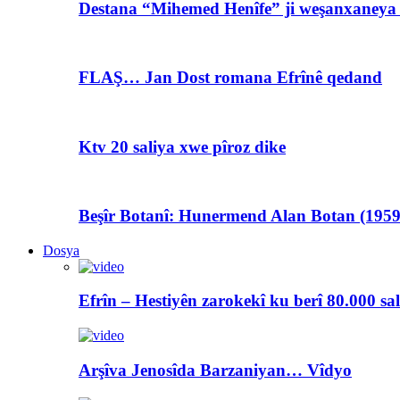
Destana “Mihemed Henîfe” ji weşanxaneya A
FLAŞ… Jan Dost romana Efrînê qedand
Ktv 20 saliya xwe pîroz dike
Beşîr Botanî: Hunermend Alan Botan (1959
Dosya
Efrîn – Hestiyên zarokekî ku berî 80.000 sa
Arşîva Jenosîda Barzaniyan… Vîdyo