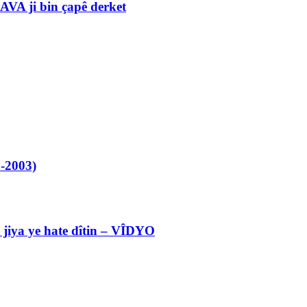
VA ji bin çapê derket
-2003)
l jiya ye hate dîtin – VÎDYO