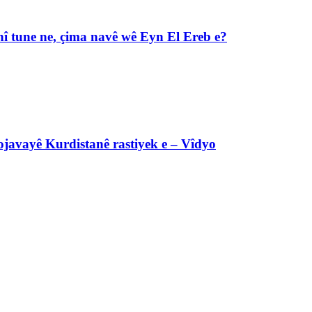
î tune ne, çima navê wê Eyn El Ereb e?
javayê Kurdistanê rastiyek e – Vîdyo