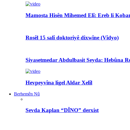
Mamosta Hisên Mihemed Elî: Ereb li Koban
Rosêl 15 salî doktoriyê dixwîne (Vîdyo)
Siyasetmedar Abdulbasit Seyda: Hebûna Ro
Hevpeyvîna ligel Aldar Xelîl
Berhemên Nû
Sevda Kaplan “DÎNO” derxist