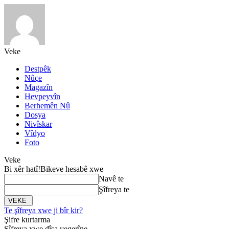
Veke
Destpêk
Nûçe
Magazîn
Hevpeyvîn
Berhemên Nû
Dosya
Nivîskar
Vîdyo
Foto
Veke
Bi xêr hatî!
Bikeve hesabê xwe
Navê te
Şîfreya te
Te şîfreya xwe ji bîr kir?
Şifre kurtarma
Şîfreya xwe dîsa vegerîne