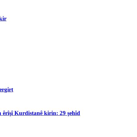
kir
rgirt
 êrîşî Kurdistanê kirin: 29 şehîd