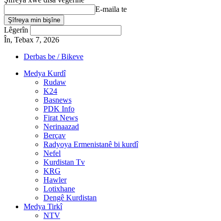
E-maila te
Lêgerîn
În, Tebax 7, 2026
Derbas be / Bikeve
Medya Kurdî
Rudaw
K24
Basnews
PDK Info
Firat News
Nerinaazad
Berçav
Radyoya Ermenistanê bi kurdî
Nefel
Kurdistan Tv
KRG
Hawler
Lotixhane
Dengê Kurdistan
Medya Tirkî
NTV