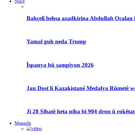
Nûçe
Bahçelî behsa azadkirina Abdullah Ocalan 
Yamal guh neda Trump
Îspanya bû şampiyon 2026
Jan Dost li Kazakistanê Medalya Rûmetê we
Ji 28 Şibatê heta niha bi 904 dron û rokêtan
Magazîn