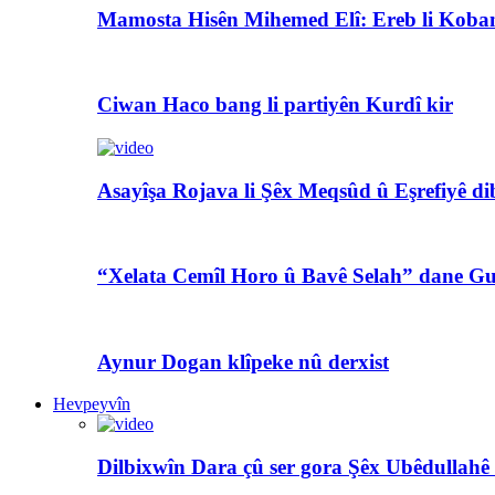
Mamosta Hisên Mihemed Elî: Ereb li Koban
Ciwan Haco bang li partiyên Kurdî kir
Asayîşa Rojava li Şêx Meqsûd û Eşrefiyê di
“Xelata Cemîl Horo û Bavê Selah” dane Gu
Aynur Dogan klîpeke nû derxist
Hevpeyvîn
Dilbixwîn Dara çû ser gora Şêx Ubêdullahê