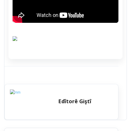
Edîtorê Giştî