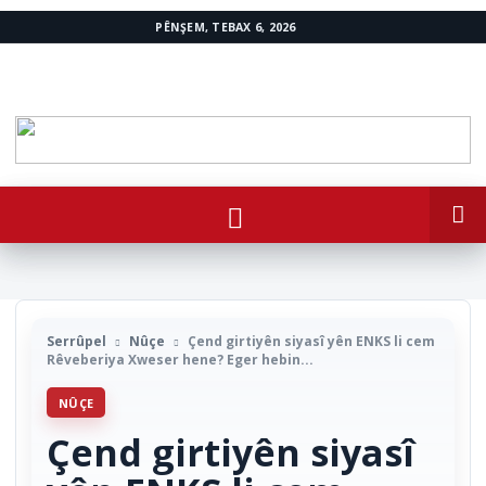
PÊNŞEM, TEBAX 6, 2026
www.avestakurd.net
Serrûpel
Nûçe
Çend girtiyên siyasî yên ENKS li cem
Rêveberiya Xweser hene? Eger hebin...
NÛÇE
Çend girtiyên siyasî