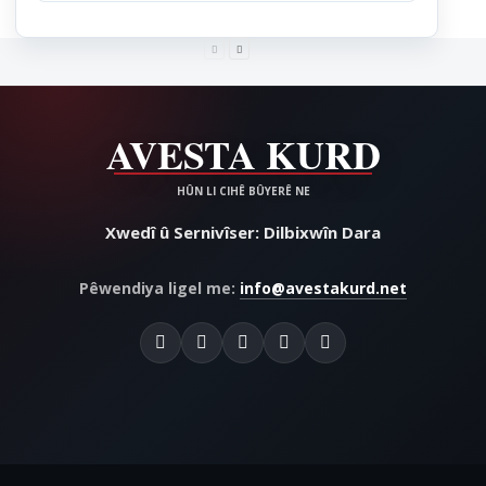
Xwedî û Sernivîser: Dilbixwîn Dara
Pêwendiya ligel me:
info@avestakurd.net