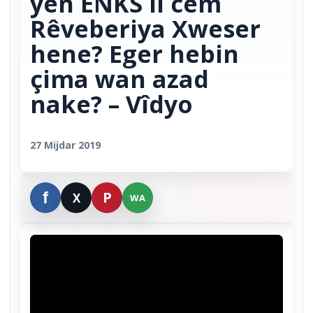
yên ENKS li cem
Rêveberiya Xweser
hene? Eger hebin
çima wan azad
nake? – Vîdyo
27 Mijdar 2019