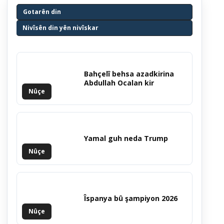
Gotarên din
Nivîsên din yên nivîskar
Bahçelî behsa azadkirina
Abdullah Ocalan kir
Nûçe
Yamal guh neda Trump
Nûçe
Îspanya bû şampiyon 2026
Nûçe