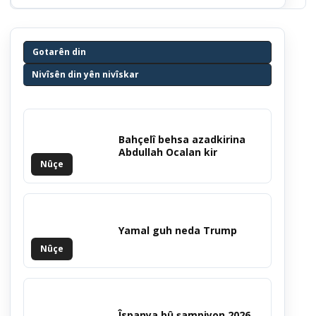
Gotarên din
Nivîsên din yên nivîskar
Bahçelî behsa azadkirina
Abdullah Ocalan kir
Nûçe
Yamal guh neda Trump
Nûçe
Îspanya bû şampiyon 2026