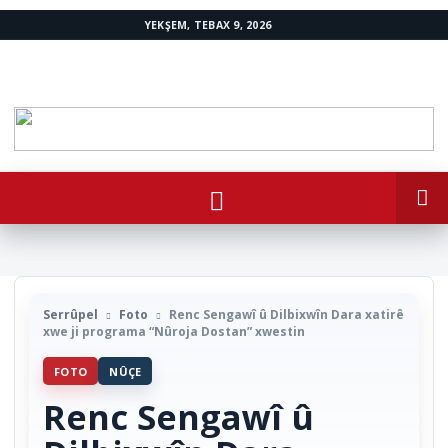
YEKŞEM, TEBAX 9, 2026
www.avestakurd.net
Serrûpel
Foto
Renc Sengawî û Dilbixwîn Dara xatirê
xwe ji programa “Nûroja Dostan” xwestin
FOTO
NÛÇE
Renc Sengawî û