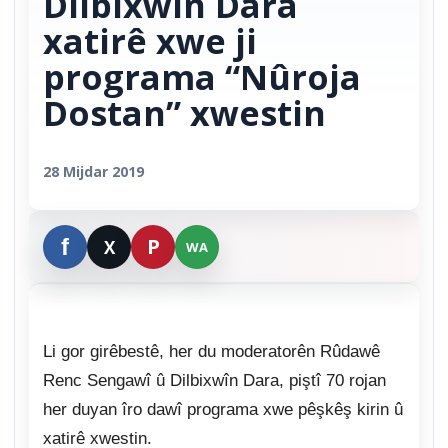
Dilbixwîn Dara
xatirê xwe ji
programa “Nûroja
Dostan” xwestin
28 Mijdar 2019
Li gor girêbestê, her du moderatorên Rûdawê
Renc Sengawî û Dilbixwîn Dara, piştî 70 rojan
her duyan îro dawî programa xwe pêşkêş kirin û
xatirê xwestin.