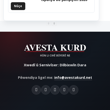
Nûçe
Xwedî û Sernivîser: Dilbixwîn Dara
Pêwendiya ligel me:
info@avestakurd.net