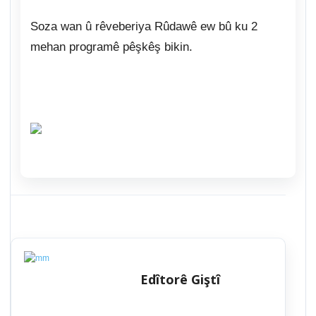
Soza wan û rêveberiya Rûdawê ew bû ku 2
mehan programê pêşkêş bikin.
Edîtorê Giştî