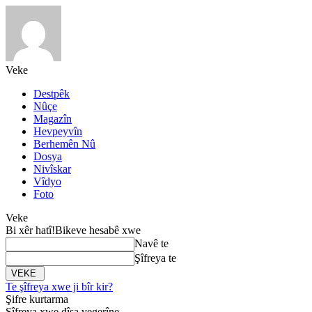
Veke
Destpêk
Nûçe
Magazîn
Hevpeyvîn
Berhemên Nû
Dosya
Nivîskar
Vîdyo
Foto
Veke
Bi xêr hatî!
Bikeve hesabê xwe
Navê te
Şîfreya te
Te şîfreya xwe ji bîr kir?
Şifre kurtarma
Şîfreya xwe dîsa vegerîne