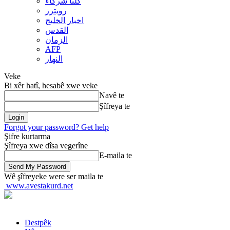
کلنا شرکاء
رويترز
اخبار الخلیج
القدس
الزمان
AFP
النهار
Veke
Bi xêr hatî, hesabê xwe veke
Navê te
Şîfreya te
Forgot your password? Get help
Şifre kurtarma
Şîfreya xwe dîsa vegerîne
E-maila te
Wê şîfreyeke were ser maila te
www.avestakurd.net
Destpêk