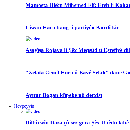
Mamosta Hisên Mihemed Elî: Ereb li Koban
Ciwan Haco bang li partiyên Kurdî kir
Asayîşa Rojava li Şêx Meqsûd û Eşrefiyê di
“Xelata Cemîl Horo û Bavê Selah” dane Gu
Aynur Dogan klîpeke nû derxist
Hevpeyvîn
Dilbixwîn Dara çû ser gora Şêx Ubêdullahê