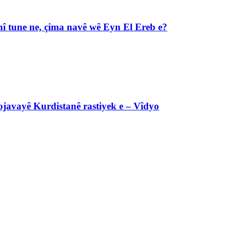
î tune ne, çima navê wê Eyn El Ereb e?
javayê Kurdistanê rastiyek e – Vîdyo