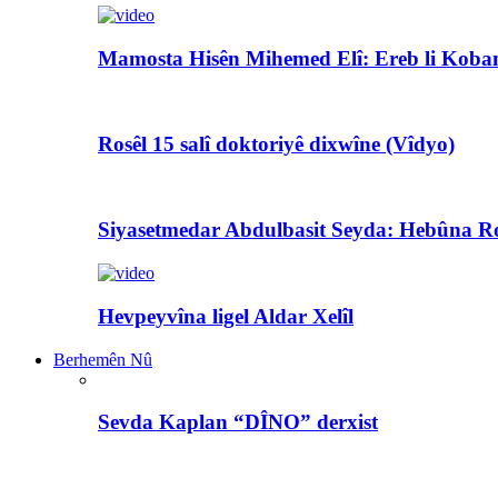
Mamosta Hisên Mihemed Elî: Ereb li Koban
Rosêl 15 salî doktoriyê dixwîne (Vîdyo)
Siyasetmedar Abdulbasit Seyda: Hebûna Ro
Hevpeyvîna ligel Aldar Xelîl
Berhemên Nû
Sevda Kaplan “DÎNO” derxist