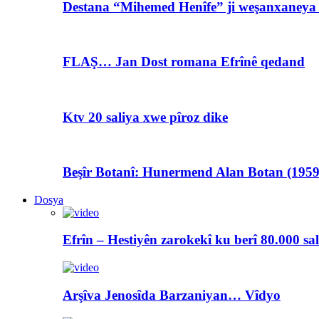
Destana “Mihemed Henîfe” ji weşanxaneya A
FLAŞ… Jan Dost romana Efrînê qedand
Ktv 20 saliya xwe pîroz dike
Beşîr Botanî: Hunermend Alan Botan (1959
Dosya
Efrîn – Hestiyên zarokekî ku berî 80.000 sa
Arşîva Jenosîda Barzaniyan… Vîdyo