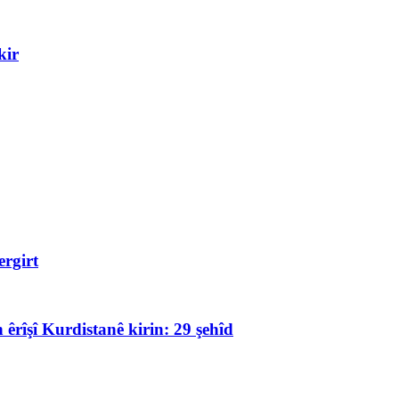
kir
rgirt
 êrîşî Kurdistanê kirin: 29 şehîd