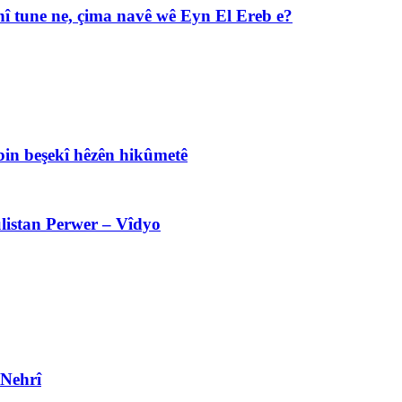
î tune ne, çima navê wê Eyn El Ereb e?
bin beşekî hêzên hikûmetê
listan Perwer – Vîdyo
 Nehrî