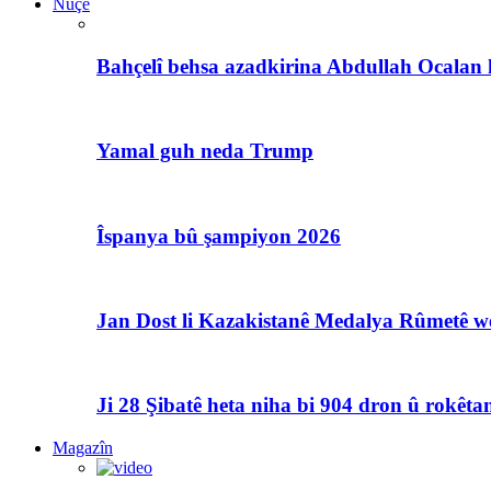
Nûçe
Bahçelî behsa azadkirina Abdullah Ocalan 
Yamal guh neda Trump
Îspanya bû şampiyon 2026
Jan Dost li Kazakistanê Medalya Rûmetê we
Ji 28 Şibatê heta niha bi 904 dron û rokêtan
Magazîn