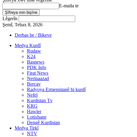
E-maila te
Lêgerîn
Şemî, Tebax 8, 2026
Derbas be / Bikeve
Medya Kurdî
Rudaw
K24
Basnews
PDK Info
Firat News
Nerinaazad
Berçav
Radyoya Ermenistanê bi kurdî
Nefel
Kurdistan Tv
KRG
Hawler
Lotixhane
Dengê Kurdistan
Medya Tirkî
NTV