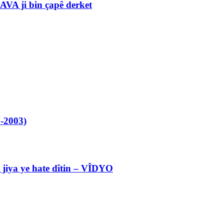
VA ji bin çapê derket
-2003)
l jiya ye hate dîtin – VÎDYO