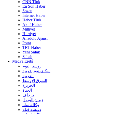
CNN Türk
En Son Haber
Sozcu
İnternet Haber
Haber Türk
Aktif Haber
Milliyet
Hurriyet
Anadolu Ajansi
Posta
TRT Haber
Yeni Şafak
Sabah
Medya Erebî
روسیا الیوم
سكاي نيوز عربية
العربية
الشرق الاوسط
الجزيرة
الحیاة
برجاف
زمان الوصل
وکالة سانا
دوتشه فیلة