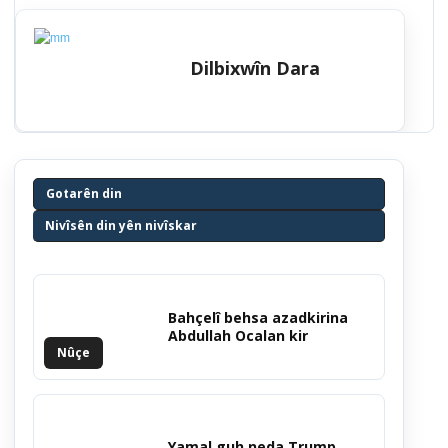
Dilbixwîn Dara
Gotarên din
Nivîsên din yên nivîskar
Bahçelî behsa azadkirina
Abdullah Ocalan kir
Nûçe
Yamal guh neda Trump