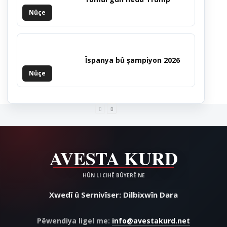
Nûçe
Îspanya bû şampiyon 2026
Nûçe
Xwedî û Sernivîser: Dilbixwîn Dara
Pêwendiya ligel me:
info@avestakurd.net