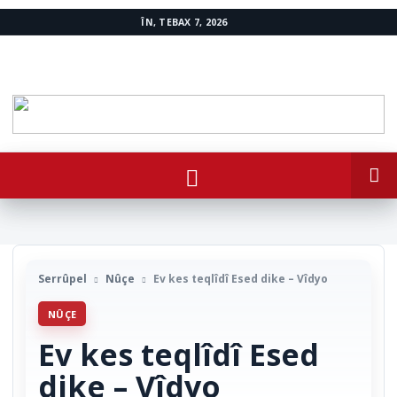
ÎN, TEBAX 7, 2026
www.avestakurd.net
Serrûpel
Nûçe
Ev kes teqlîdî Esed dike – Vîdyo
NÛÇE
Ev kes teqlîdî Esed
dike – Vîdyo