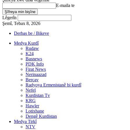
E-maila te
Lêgerîn
Şemî, Tebax 8, 2026
Derbas be / Bikeve
Medya Kurdî
Rudaw
K24
Basnews
PDK Info
Firat News
Nerinaazad
Berçav
Radyoya Ermenistanê bi kurdî
Nefel
Kurdistan Tv
KRG
Hawler
Lotixhane
Dengê Kurdistan
Medya Tirkî
NTV