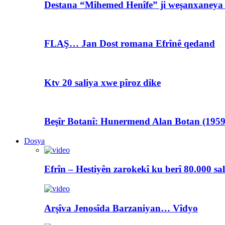
Destana “Mihemed Henîfe” ji weşanxaneya A
FLAŞ… Jan Dost romana Efrînê qedand
Ktv 20 saliya xwe pîroz dike
Beşîr Botanî: Hunermend Alan Botan (1959
Dosya
Efrîn – Hestiyên zarokekî ku berî 80.000 sa
Arşîva Jenosîda Barzaniyan… Vîdyo