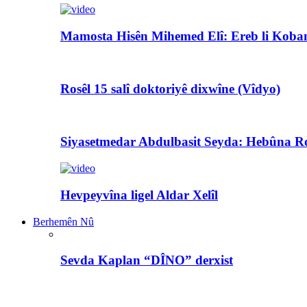
Mamosta Hisên Mihemed Elî: Ereb li Koban
Rosêl 15 salî doktoriyê dixwîne (Vîdyo)
Siyasetmedar Abdulbasit Seyda: Hebûna Ro
Hevpeyvîna ligel Aldar Xelîl
Berhemên Nû
Sevda Kaplan “DÎNO” derxist