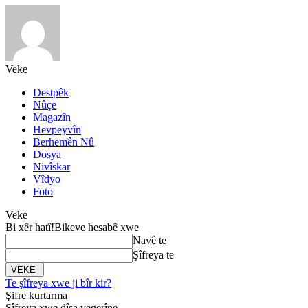
Veke
Destpêk
Nûçe
Magazîn
Hevpeyvîn
Berhemên Nû
Dosya
Nivîskar
Vîdyo
Foto
Veke
Bi xêr hatî!
Bikeve hesabê xwe
Navê te
Şîfreya te
Te şîfreya xwe ji bîr kir?
Şifre kurtarma
Şîfreya xwe dîsa vegerîne