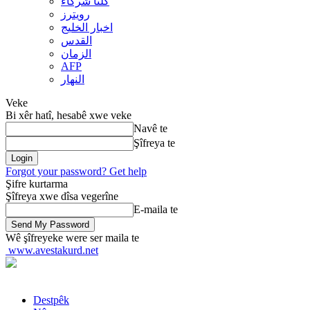
کلنا شرکاء
رويترز
اخبار الخلیج
القدس
الزمان
AFP
النهار
Veke
Bi xêr hatî, hesabê xwe veke
Navê te
Şîfreya te
Forgot your password? Get help
Şifre kurtarma
Şîfreya xwe dîsa vegerîne
E-maila te
Wê şîfreyeke were ser maila te
www.avestakurd.net
Destpêk