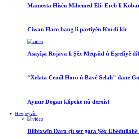
Mamosta Hisên Mihemed Elî: Ereb li Koban
Ciwan Haco bang li partiyên Kurdî kir
Asayîşa Rojava li Şêx Meqsûd û Eşrefiyê di
“Xelata Cemîl Horo û Bavê Selah” dane Gu
Aynur Dogan klîpeke nû derxist
Hevpeyvîn
Dilbixwîn Dara çû ser gora Şêx Ubêdullahê