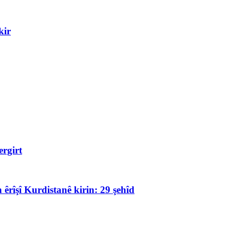
kir
rgirt
 êrîşî Kurdistanê kirin: 29 şehîd