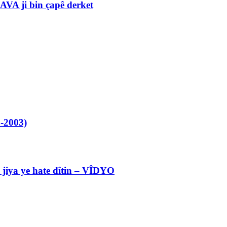
VA ji bin çapê derket
-2003)
l jiya ye hate dîtin – VÎDYO