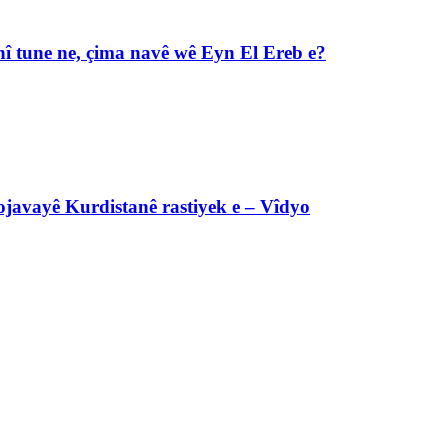
î tune ne, çima navê wê Eyn El Ereb e?
javayê Kurdistanê rastiyek e – Vîdyo