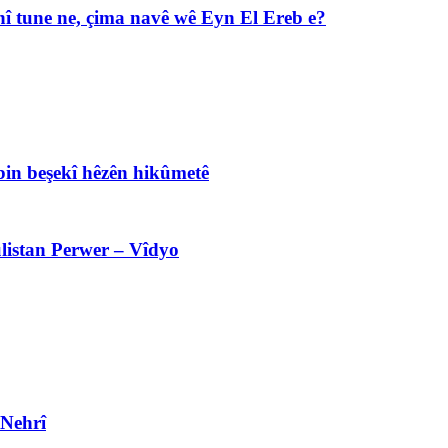
î tune ne, çima navê wê Eyn El Ereb e?
bin beşekî hêzên hikûmetê
listan Perwer – Vîdyo
 Nehrî