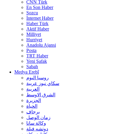
CNN Türk
En Son Haber
Sozcu
İnternet Haber
Haber Türk
Aktif Haber
Milliyet
Hurriyet
Anadolu Ajansi
Posta
TRT Haber
Yeni Şafak
Sabah
Medya Erebî
روسیا الیوم
سكاي نيوز عربية
العربية
الشرق الاوسط
الجزيرة
الحیاة
برجاف
زمان الوصل
وکالة سانا
دوتشه فیلة