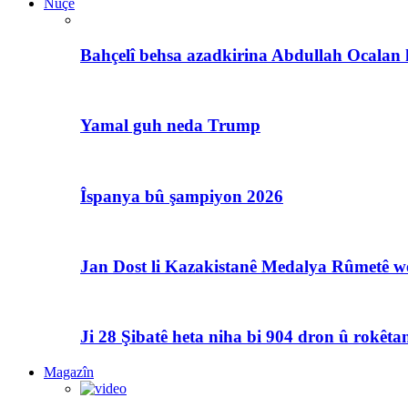
Nûçe
Bahçelî behsa azadkirina Abdullah Ocalan 
Yamal guh neda Trump
Îspanya bû şampiyon 2026
Jan Dost li Kazakistanê Medalya Rûmetê we
Ji 28 Şibatê heta niha bi 904 dron û rokêtan
Magazîn