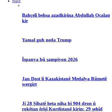
Nûçe
Bahçelî behsa azadkirina Abdullah Ocalan
kir
Yamal guh neda Trump
Îspanya bû şampiyon 2026
Jan Dost li Kazakistanê Medalya Rûmetê
wergirt
Ji 28 Şibatê heta niha bi 904 dron û
rokêtan êrîşî Kurdistanê kirin: 29 şehîd