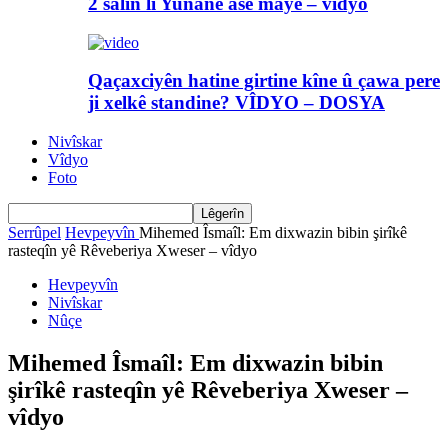
2 salin li Yunanê asê maye – vîdyo
Qaçaxciyên hatine girtine kîne û çawa pere
ji xelkê standine? VÎDYO – DOSYA
Nivîskar
Vîdyo
Foto
Serrûpel
Hevpeyvîn
Mihemed Îsmaîl: Em dixwazin bibin şirîkê
rasteqîn yê Rêveberiya Xweser – vîdyo
Hevpeyvîn
Nivîskar
Nûçe
Mihemed Îsmaîl: Em dixwazin bibin
şirîkê rasteqîn yê Rêveberiya Xweser –
vîdyo