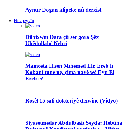
Aynur Dogan klîpeke nû derxist
Hevpeyvîn
Dilbixwîn Dara çû ser gora Şêx
Ubêdullahê Nehrî
Mamosta Hisên Mihemed Elî: Ereb li
Kobanî tune ne, çima navê wê Eyn El
Ereb e?
Rosêl 15 salî doktoriyê dixwîne (Vîdyo)
Siyasetmedar Abdulbasit Seyda: Hebûna