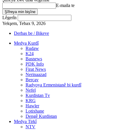
E-maila te
Lêgerîn
Yekşem, Tebax 9, 2026
Derbas be / Bikeve
Medya Kurdî
Rudaw
K24
Basnews
PDK Info
Firat News
Nerinaazad
Berçav
Radyoya Ermenistanê bi kurdî
Nefel
Kurdistan Tv
KRG
Hawler
Lotixhane
Dengê Kurdistan
Medya Tirkî
NTV