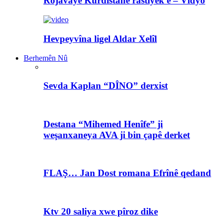
Rojavayê Kurdistanê rastiyek e – Vîdyo
Hevpeyvîna ligel Aldar Xelîl
Berhemên Nû
Sevda Kaplan “DÎNO” derxist
Destana “Mihemed Henîfe” ji
weşanxaneya AVA ji bin çapê derket
FLAŞ… Jan Dost romana Efrînê qedand
Ktv 20 saliya xwe pîroz dike