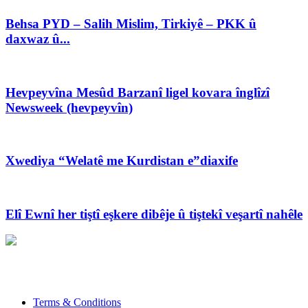
Behsa PYD – Salih Mislim, Tirkiyê – PKK û
daxwaz û...
Hevpeyvîna Mesûd Barzanî ligel kovara înglîzî
Newsweek (hevpeyvîn)
Xwediya “Welatê me Kurdistan e”diaxife
Elî Ewnî her tiştî eşkere dibêje û tiştekî veşartî nahêle
Xwedî û Sernivîser: Dilbixwîn Dara
Pêwendiya ligel me:
info@avestakurd.net
Terms & Conditions