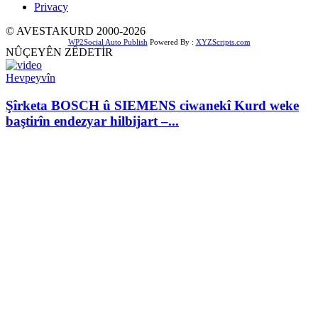
Privacy
© AVESTAKURD 2000-2026
WP2Social Auto Publish
Powered By :
XYZScripts.com
NÛÇEYÊN ZÊDETİR
Hevpeyvîn
Şîrketa BOSCH û SIEMENS ciwanekî Kurd weke
baştirîn endezyar hilbijart –...