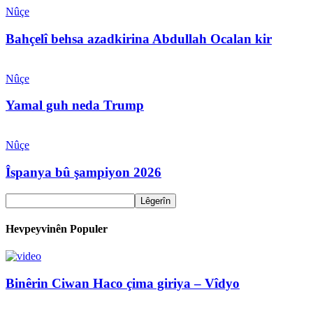
Nûçe
Bahçelî behsa azadkirina Abdullah Ocalan kir
Nûçe
Yamal guh neda Trump
Nûçe
Îspanya bû şampiyon 2026
Hevpeyvinên Populer
Binêrin Ciwan Haco çima giriya – Vîdyo