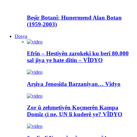
Beşîr Botanî: Hunermend Alan Botan
(1959-2003)
Dosya
Efrîn – Hestiyên zarokekî ku berî 80.000
sal jiya ye hate dîtin – VÎDYO
Arşîva Jenosîda Barzaniyan… Vîdyo
Zor û zehmetiyên Koçmerên Kampa
Domîz çi ne, UN li kuderê ye? VÎDYO