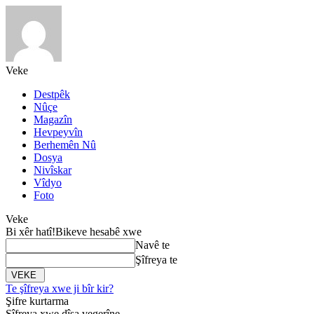
Veke
Destpêk
Nûçe
Magazîn
Hevpeyvîn
Berhemên Nû
Dosya
Nivîskar
Vîdyo
Foto
Veke
Bi xêr hatî!
Bikeve hesabê xwe
Navê te
Şîfreya te
Te şîfreya xwe ji bîr kir?
Şifre kurtarma
Şîfreya xwe dîsa vegerîne