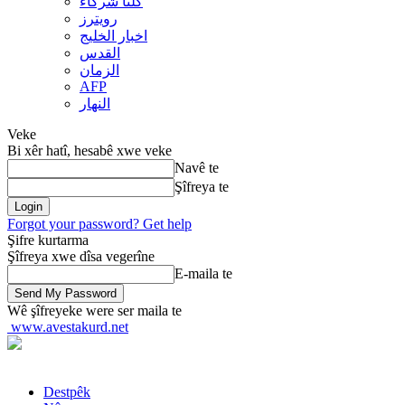
کلنا شرکاء
رويترز
اخبار الخلیج
القدس
الزمان
AFP
النهار
Veke
Bi xêr hatî, hesabê xwe veke
Navê te
Şîfreya te
Forgot your password? Get help
Şifre kurtarma
Şîfreya xwe dîsa vegerîne
E-maila te
Wê şîfreyeke were ser maila te
www.avestakurd.net
Destpêk