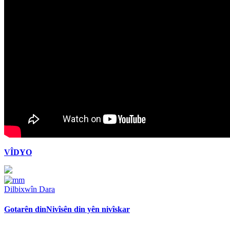
VÎDYO
Dilbixwîn Dara
Gotarên din
Nivîsên din yên nivîskar