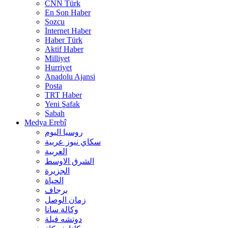
CNN Türk
En Son Haber
Sozcu
İnternet Haber
Haber Türk
Aktif Haber
Milliyet
Hurriyet
Anadolu Ajansi
Posta
TRT Haber
Yeni Şafak
Sabah
Medya Erebî
روسیا الیوم
سكاي نيوز عربية
العربية
الشرق الاوسط
الجزيرة
الحیاة
برجاف
زمان الوصل
وکالة سانا
دوتشه فیلة