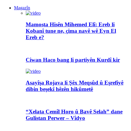
Magazîn
Mamosta Hisên Mihemed Elî: Ereb li
Kobanî tune ne, çima navê wê Eyn El
Ereb e?
Ciwan Haco bang li partiyên Kurdî kir
Asayîşa Rojava li Şêx Meqsûd û Eşrefiyê
dibin beşekî hêzên hikûmetê
“Xelata Cemîl Horo û Bavê Selah” dane
Gulistan Perwer – Vîdyo