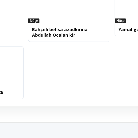
Nûçe
Nûçe
Bahçelî behsa azadkirina
Yamal g
Abdullah Ocalan kir
26