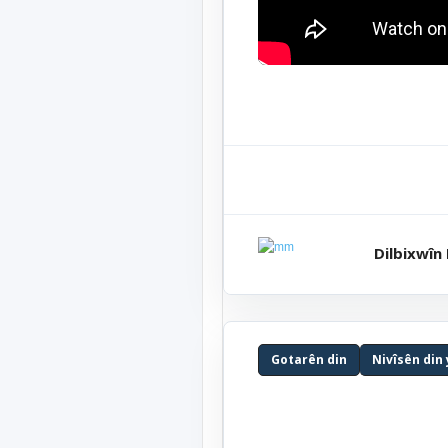
Dilbixwîn
Gotarên din
Nivîsên din 