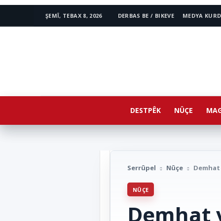
ŞEMÎ, TEBAX 8, 2026
DERBAS BE / BIKEVE
MEDYA KURD
www.avestakurd.net
DESTPÊK
NÛÇE
MAG
Serrûpel
Nûçe
Demhat 
NÛÇE
Demhat v