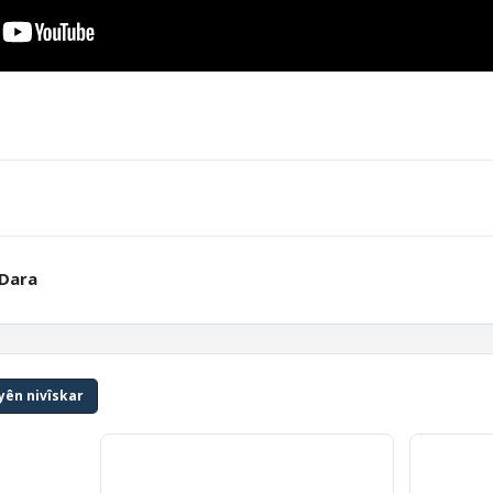
 Dara
yên nivîskar