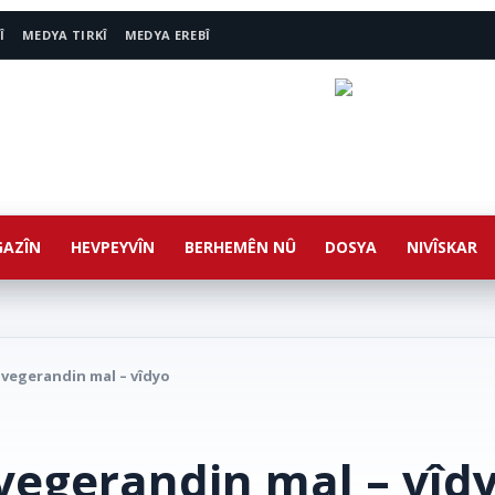
Î
MEDYA TIRKÎ
MEDYA EREBÎ
AZÎN
HEVPEYVÎN
BERHEMÊN NÛ
DOSYA
NIVÎSKAR
vegerandin mal – vîdyo
egerandin mal – vîd