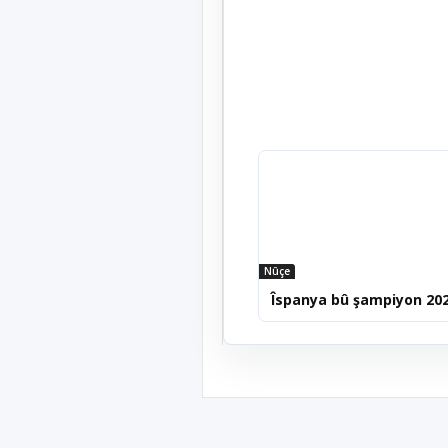
Nûçe
Îspanya bû şampiyon 20