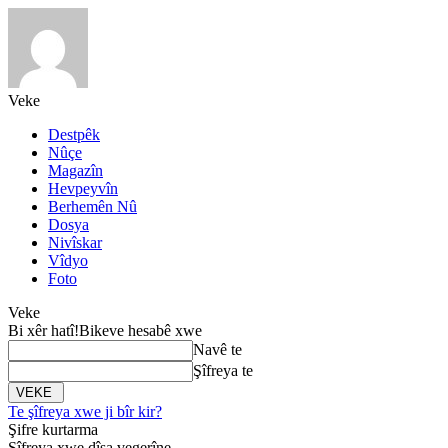
Veke
Destpêk
Nûçe
Magazîn
Hevpeyvîn
Berhemên Nû
Dosya
Nivîskar
Vîdyo
Foto
Veke
Bi xêr hatî!
Bikeve hesabê xwe
Navê te
Şîfreya te
Te şîfreya xwe ji bîr kir?
Şifre kurtarma
Şîfreya xwe dîsa vegerîne