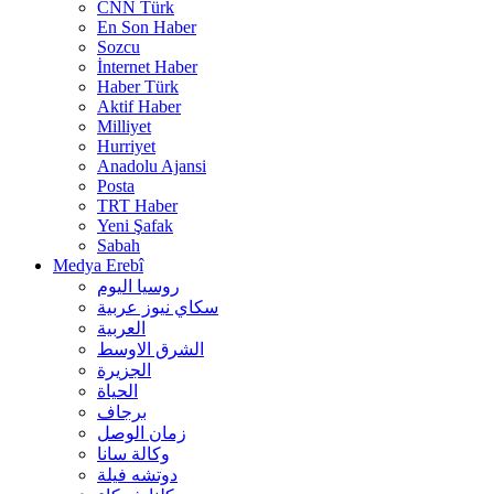
CNN Türk
En Son Haber
Sozcu
İnternet Haber
Haber Türk
Aktif Haber
Milliyet
Hurriyet
Anadolu Ajansi
Posta
TRT Haber
Yeni Şafak
Sabah
Medya Erebî
روسیا الیوم
سكاي نيوز عربية
العربية
الشرق الاوسط
الجزيرة
الحیاة
برجاف
زمان الوصل
وکالة سانا
دوتشه فیلة