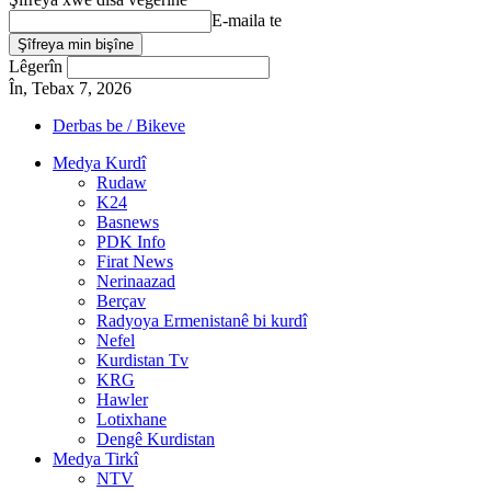
E-maila te
Lêgerîn
În, Tebax 7, 2026
Derbas be / Bikeve
Medya Kurdî
Rudaw
K24
Basnews
PDK Info
Firat News
Nerinaazad
Berçav
Radyoya Ermenistanê bi kurdî
Nefel
Kurdistan Tv
KRG
Hawler
Lotixhane
Dengê Kurdistan
Medya Tirkî
NTV