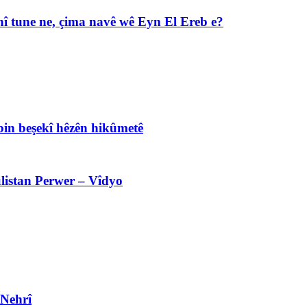
î tune ne, çima navê wê Eyn El Ereb e?
bin beşekî hêzên hikûmetê
listan Perwer – Vîdyo
 Nehrî