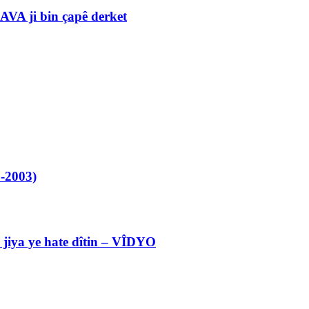
VA ji bin çapê derket
-2003)
l jiya ye hate dîtin – VÎDYO