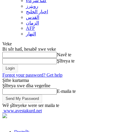
کلنا شرکاء
رويترز
اخبار الخلیج
القدس
الزمان
AFP
النهار
Veke
Bi xêr hatî, hesabê xwe veke
Navê te
Şîfreya te
Forgot your password? Get help
Şifre kurtarma
Şîfreya xwe dîsa vegerîne
E-maila te
Wê şîfreyeke were ser maila te
www.avestakurd.net
Destpêk