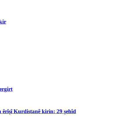
kir
rgirt
 êrîşî Kurdistanê kirin: 29 şehîd