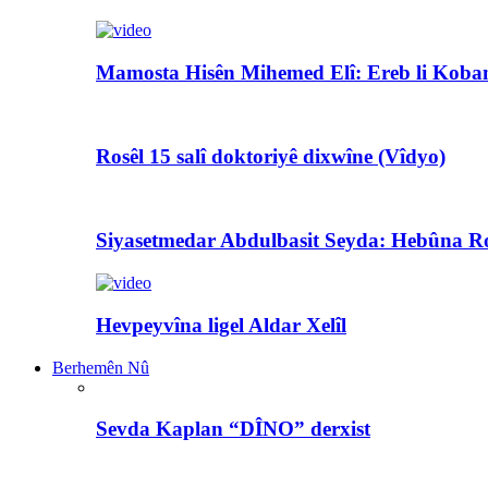
Mamosta Hisên Mihemed Elî: Ereb li Koban
Rosêl 15 salî doktoriyê dixwîne (Vîdyo)
Siyasetmedar Abdulbasit Seyda: Hebûna Ro
Hevpeyvîna ligel Aldar Xelîl
Berhemên Nû
Sevda Kaplan “DÎNO” derxist