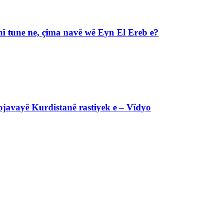
î tune ne, çima navê wê Eyn El Ereb e?
javayê Kurdistanê rastiyek e – Vîdyo