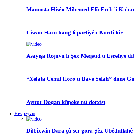
Mamosta Hisên Mihemed Elî: Ereb li Koban
Ciwan Haco bang li partiyên Kurdî kir
Asayîşa Rojava li Şêx Meqsûd û Eşrefiyê di
“Xelata Cemîl Horo û Bavê Selah” dane Gu
Aynur Dogan klîpeke nû derxist
Hevpeyvîn
Dilbixwîn Dara çû ser gora Şêx Ubêdullahê