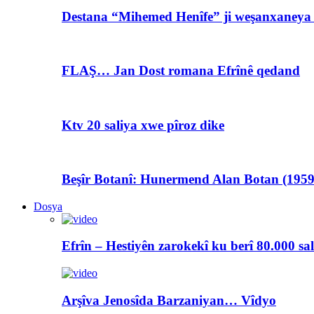
Destana “Mihemed Henîfe” ji weşanxaneya A
FLAŞ… Jan Dost romana Efrînê qedand
Ktv 20 saliya xwe pîroz dike
Beşîr Botanî: Hunermend Alan Botan (1959
Dosya
Efrîn – Hestiyên zarokekî ku berî 80.000 sa
Arşîva Jenosîda Barzaniyan… Vîdyo