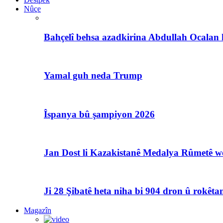
Nûçe
Bahçelî behsa azadkirina Abdullah Ocalan 
Yamal guh neda Trump
Îspanya bû şampiyon 2026
Jan Dost li Kazakistanê Medalya Rûmetê we
Ji 28 Şibatê heta niha bi 904 dron û rokêtan
Magazîn