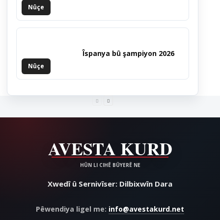
Nûçe
Îspanya bû şampiyon 2026
Nûçe
Xwedî û Sernivîser: Dilbixwîn Dara
Pêwendiya ligel me:
info@avestakurd.net