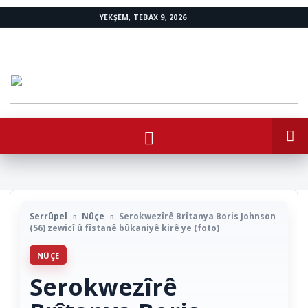
YEKŞEM, TEBAX 9, 2026
www.avestakurd.net
Serrûpel
Nûçe
Serokwezîrê Brîtanya Boris Johnson
(56) zewicî û fîstanê bûkaniyê kirê ye (foto)
NÛÇE
Serokwezîrê