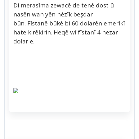
Di merasîma zewacê de tenê dost û
nasên wan yên nêzîk beşdar
bûn. Fîstanê bûkê bi 60 dolarên emerîkî
hate kirêkirin. Heqê wî fîstanî 4 hezar
dolar e.