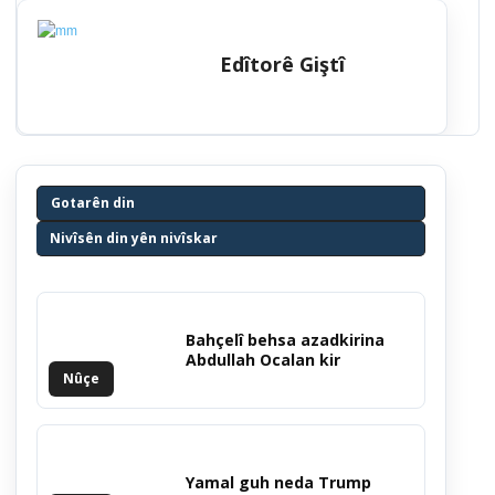
Edîtorê Giştî
Gotarên din
Nivîsên din yên nivîskar
Bahçelî behsa azadkirina
Abdullah Ocalan kir
Nûçe
Yamal guh neda Trump