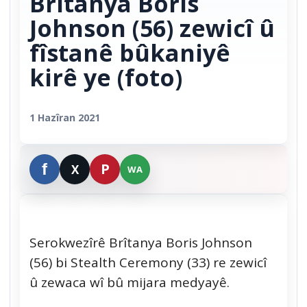
Brîtanya Boris
Johnson (56) zewicî û
fîstanê bûkaniyê
kirê ye (foto)
1 Hazîran 2021
Serokwezîrê Brîtanya Boris Johnson
(56) bi Stealth Ceremony (33) re zewicî
û zewaca wî bû mijara medyayê.