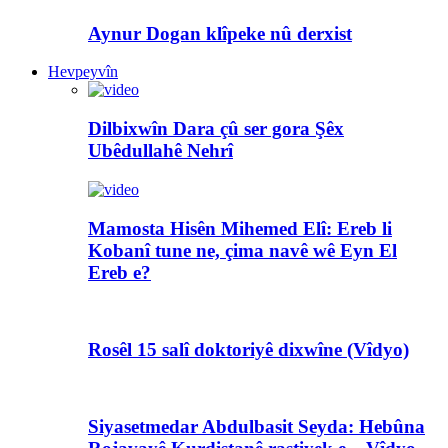
Aynur Dogan klîpeke nû derxist
Hevpeyvîn
Dilbixwîn Dara çû ser gora Şêx
Ubêdullahê Nehrî
Mamosta Hisên Mihemed Elî: Ereb li
Kobanî tune ne, çima navê wê Eyn El
Ereb e?
Rosêl 15 salî doktoriyê dixwîne (Vîdyo)
Siyasetmedar Abdulbasit Seyda: Hebûna