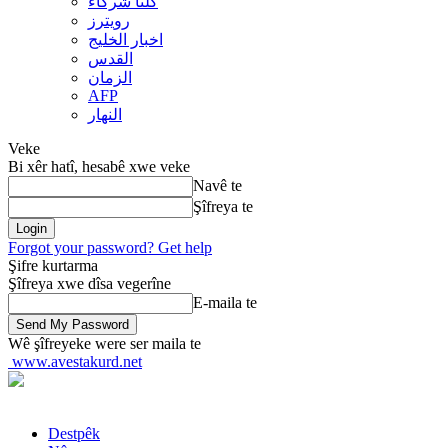
کلنا شرکاء
رويترز
اخبار الخلیج
القدس
الزمان
AFP
النهار
Veke
Bi xêr hatî, hesabê xwe veke
Navê te
Şîfreya te
Forgot your password? Get help
Şifre kurtarma
Şîfreya xwe dîsa vegerîne
E-maila te
Wê şîfreyeke were ser maila te
www.avestakurd.net
Destpêk