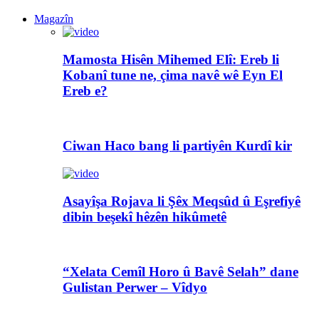
Magazîn
Mamosta Hisên Mihemed Elî: Ereb li
Kobanî tune ne, çima navê wê Eyn El
Ereb e?
Ciwan Haco bang li partiyên Kurdî kir
Asayîşa Rojava li Şêx Meqsûd û Eşrefiyê
dibin beşekî hêzên hikûmetê
“Xelata Cemîl Horo û Bavê Selah” dane
Gulistan Perwer – Vîdyo