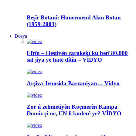
Beşîr Botanî: Hunermend Alan Botan
(1959-2003)
Dosya
Efrîn – Hestiyên zarokekî ku berî 80.000
sal jiya ye hate dîtin – VÎDYO
Arşîva Jenosîda Barzaniyan… Vîdyo
Zor û zehmetiyên Koçmerên Kampa
Domîz çi ne, UN li kuderê ye? VÎDYO