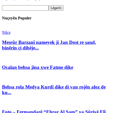
Nuçeyên Populer
Nûçe
Mesrûr Barzanî nameyek ji Jan Dost re şand,
binêrin çi dibêje...
Ocalan behsa jina xwe Fatme dike
Behsa rola Medya Kurdî dike di van rojên aloz de
ku...
Foto – Fermandarê “Ehrar Al Şam” ya Sûriyê Elî