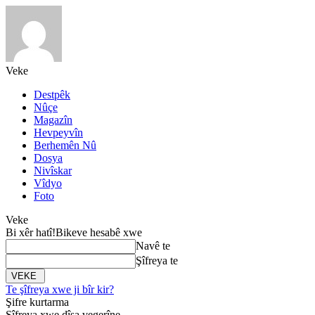
Veke
Destpêk
Nûçe
Magazîn
Hevpeyvîn
Berhemên Nû
Dosya
Nivîskar
Vîdyo
Foto
Veke
Bi xêr hatî!
Bikeve hesabê xwe
Navê te
Şîfreya te
Te şîfreya xwe ji bîr kir?
Şifre kurtarma
Şîfreya xwe dîsa vegerîne