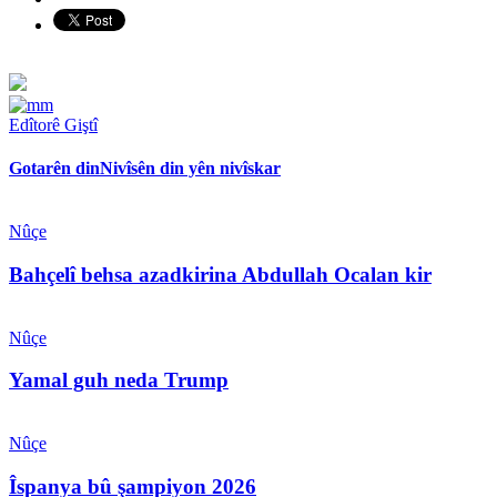
Edîtorê Giştî
Gotarên din
Nivîsên din yên nivîskar
Nûçe
Bahçelî behsa azadkirina Abdullah Ocalan kir
Nûçe
Yamal guh neda Trump
Nûçe
Îspanya bû şampiyon 2026