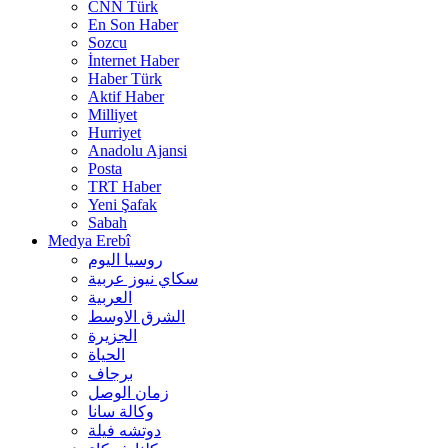
CNN Türk
En Son Haber
Sozcu
İnternet Haber
Haber Türk
Aktif Haber
Milliyet
Hurriyet
Anadolu Ajansi
Posta
TRT Haber
Yeni Şafak
Sabah
Medya Erebî
روسیا الیوم
سكاي نيوز عربية
العربية
الشرق الاوسط
الجزيرة
الحیاة
برجاف
زمان الوصل
وکالة سانا
دوتشه فیلة