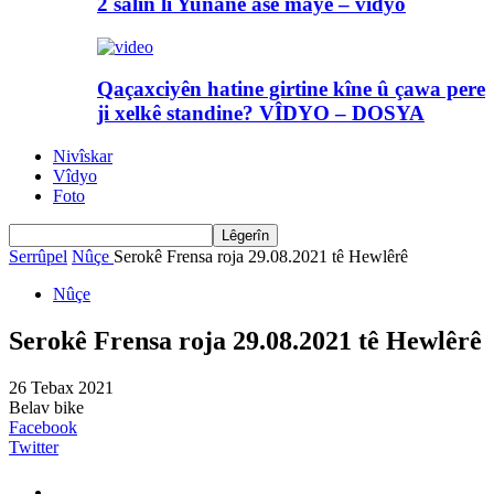
2 salin li Yunanê asê maye – vîdyo
Qaçaxciyên hatine girtine kîne û çawa pere
ji xelkê standine? VÎDYO – DOSYA
Nivîskar
Vîdyo
Foto
Serrûpel
Nûçe
Serokê Frensa roja 29.08.2021 tê Hewlêrê
Nûçe
Serokê Frensa roja 29.08.2021 tê Hewlêrê
26 Tebax 2021
Belav bike
Facebook
Twitter