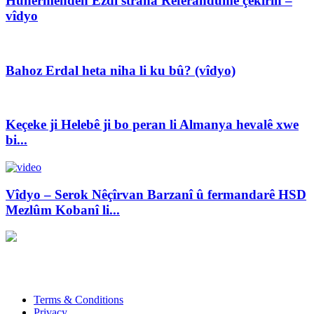
Hunermendên Êzdî strana Referandumê çêkirin –
vîdyo
Bahoz Erdal heta niha li ku bû? (vîdyo)
Keçeke ji Helebê ji bo peran li Almanya hevalê xwe
bi...
Vîdyo – Serok Nêçîrvan Barzanî û fermandarê HSD
Mezlûm Kobanî li...
Xwedî û Sernivîser: Dilbixwîn Dara
Pêwendiya ligel me:
info@avestakurd.net
Terms & Conditions
Privacy