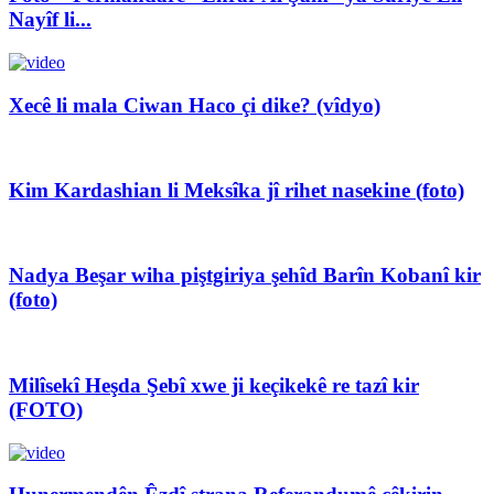
Nayîf li...
Xecê li mala Ciwan Haco çi dike? (vîdyo)
Kim Kardashian li Meksîka jî rihet nasekine (foto)
Nadya Beşar wiha piştgiriya şehîd Barîn Kobanî kir
(foto)
Milîsekî Heşda Şebî xwe ji keçikekê re tazî kir
(FOTO)