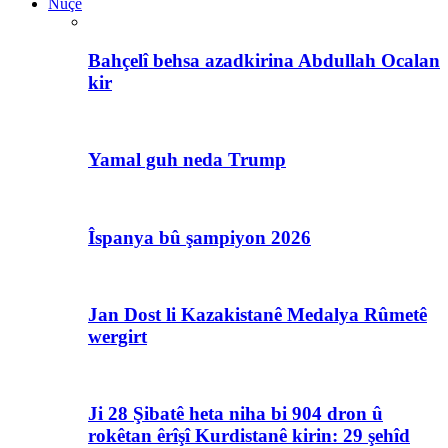
Nûçe
Bahçelî behsa azadkirina Abdullah Ocalan
kir
Yamal guh neda Trump
Îspanya bû şampiyon 2026
Jan Dost li Kazakistanê Medalya Rûmetê
wergirt
Ji 28 Şibatê heta niha bi 904 dron û
rokêtan êrîşî Kurdistanê kirin: 29 şehîd