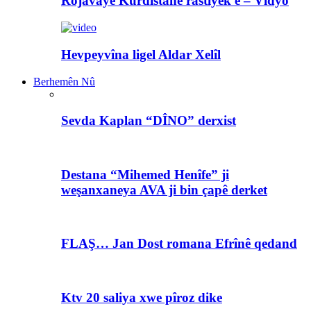
Rojavayê Kurdistanê rastiyek e – Vîdyo
Hevpeyvîna ligel Aldar Xelîl
Berhemên Nû
Sevda Kaplan “DÎNO” derxist
Destana “Mihemed Henîfe” ji
weşanxaneya AVA ji bin çapê derket
FLAŞ… Jan Dost romana Efrînê qedand
Ktv 20 saliya xwe pîroz dike