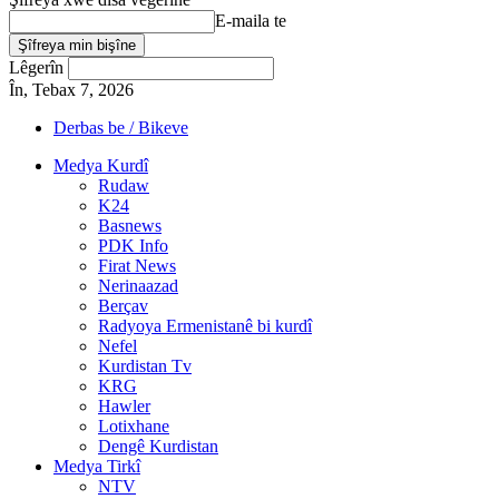
E-maila te
Lêgerîn
În, Tebax 7, 2026
Derbas be / Bikeve
Medya Kurdî
Rudaw
K24
Basnews
PDK Info
Firat News
Nerinaazad
Berçav
Radyoya Ermenistanê bi kurdî
Nefel
Kurdistan Tv
KRG
Hawler
Lotixhane
Dengê Kurdistan
Medya Tirkî
NTV