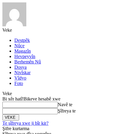
Veke
Destpêk
Nûçe
Magazîn
Hevpeyvîn
Berhemên Nû
Dosya
Nivîskar
Vîdyo
Foto
Veke
Bi xêr hatî!
Bikeve hesabê xwe
Navê te
Şîfreya te
Te şîfreya xwe ji bîr kir?
Şifre kurtarma
Şîfreya xwe dîsa vegerîne