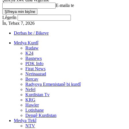
E-maila te
Lêgerîn
În, Tebax 7, 2026
Derbas be / Bikeve
Medya Kurdî
Rudaw
K24
Basnews
PDK Info
Firat News
Nerinaazad
Berçav
Radyoya Ermenistanê bi kurdî
Nefel
Kurdistan Tv
KRG
Hawler
Lotixhane
Dengê Kurdistan
Medya Tirkî
NTV