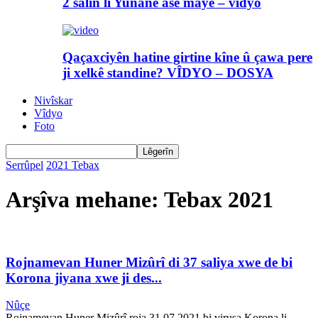
2 salin li Yunanê asê maye – vîdyo
Qaçaxciyên hatine girtine kîne û çawa pere
ji xelkê standine? VÎDYO – DOSYA
Nivîskar
Vîdyo
Foto
Serrûpel
2021
Tebax
Arşîva mehane: Tebax 2021
Rojnamevan Huner Mizûrî di 37 saliya xwe de bi
Korona jiyana xwe ji des...
Nûçe
Rojnamevan Huner Mizûrî roja 31.07.2021 bi virusa Korona li