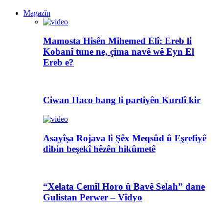
Magazîn
Mamosta Hisên Mihemed Elî: Ereb li
Kobanî tune ne, çima navê wê Eyn El
Ereb e?
Ciwan Haco bang li partiyên Kurdî kir
Asayîşa Rojava li Şêx Meqsûd û Eşrefiyê
dibin beşekî hêzên hikûmetê
“Xelata Cemîl Horo û Bavê Selah” dane
Gulistan Perwer – Vîdyo