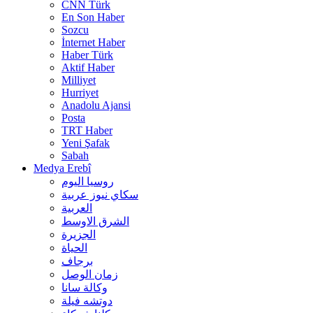
CNN Türk
En Son Haber
Sozcu
İnternet Haber
Haber Türk
Aktif Haber
Milliyet
Hurriyet
Anadolu Ajansi
Posta
TRT Haber
Yeni Şafak
Sabah
Medya Erebî
روسیا الیوم
سكاي نيوز عربية
العربية
الشرق الاوسط
الجزيرة
الحیاة
برجاف
زمان الوصل
وکالة سانا
دوتشه فیلة