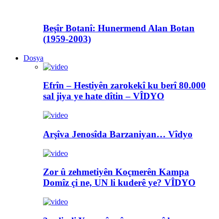
Beşîr Botanî: Hunermend Alan Botan
(1959-2003)
Dosya
Efrîn – Hestiyên zarokekî ku berî 80.000
sal jiya ye hate dîtin – VÎDYO
Arşîva Jenosîda Barzaniyan… Vîdyo
Zor û zehmetiyên Koçmerên Kampa
Domîz çi ne, UN li kuderê ye? VÎDYO