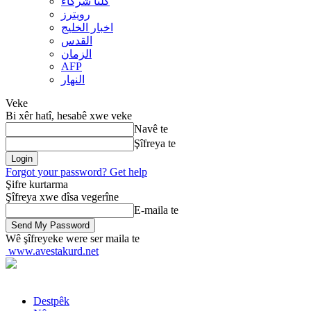
کلنا شرکاء
رويترز
اخبار الخلیج
القدس
الزمان
AFP
النهار
Veke
Bi xêr hatî, hesabê xwe veke
Navê te
Şîfreya te
Forgot your password? Get help
Şifre kurtarma
Şîfreya xwe dîsa vegerîne
E-maila te
Wê şîfreyeke were ser maila te
www.avestakurd.net
Destpêk