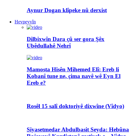
Aynur Dogan klîpeke nû derxist
Hevpeyvîn
Dilbixwîn Dara çû ser gora Şêx
Ubêdullahê Nehrî
Mamosta Hisên Mihemed Elî: Ereb li
Kobanî tune ne, çima navê wê Eyn El
Ereb e?
Rosêl 15 salî doktoriyê dixwîne (Vîdyo)
Siyasetmedar Abdulbasit Seyda: Hebûna