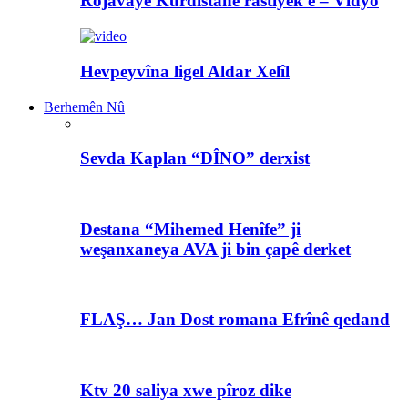
Rojavayê Kurdistanê rastiyek e – Vîdyo
Hevpeyvîna ligel Aldar Xelîl
Berhemên Nû
Sevda Kaplan “DÎNO” derxist
Destana “Mihemed Henîfe” ji
weşanxaneya AVA ji bin çapê derket
FLAŞ… Jan Dost romana Efrînê qedand
Ktv 20 saliya xwe pîroz dike