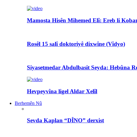
Mamosta Hisên Mihemed Elî: Ereb li Koban
Rosêl 15 salî doktoriyê dixwîne (Vîdyo)
Siyasetmedar Abdulbasit Seyda: Hebûna Ro
Hevpeyvîna ligel Aldar Xelîl
Berhemên Nû
Sevda Kaplan “DÎNO” derxist