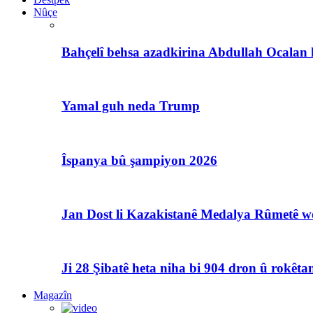
Nûçe
Bahçelî behsa azadkirina Abdullah Ocalan 
Yamal guh neda Trump
Îspanya bû şampiyon 2026
Jan Dost li Kazakistanê Medalya Rûmetê we
Ji 28 Şibatê heta niha bi 904 dron û rokêtan
Magazîn