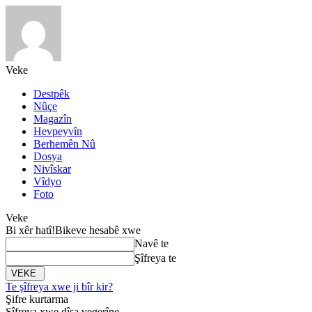
Veke
Destpêk
Nûçe
Magazîn
Hevpeyvîn
Berhemên Nû
Dosya
Nivîskar
Vîdyo
Foto
Veke
Bi xêr hatî!
Bikeve hesabê xwe
Navê te
Şîfreya te
Te şîfreya xwe ji bîr kir?
Şifre kurtarma
Şîfreya xwe dîsa vegerîne