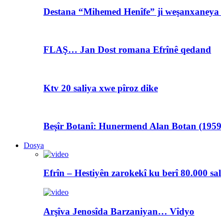
Destana “Mihemed Henîfe” ji weşanxaneya A
FLAŞ… Jan Dost romana Efrînê qedand
Ktv 20 saliya xwe pîroz dike
Beşîr Botanî: Hunermend Alan Botan (1959
Dosya
Efrîn – Hestiyên zarokekî ku berî 80.000 sa
Arşîva Jenosîda Barzaniyan… Vîdyo