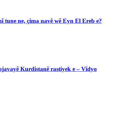
î tune ne, çima navê wê Eyn El Ereb e?
javayê Kurdistanê rastiyek e – Vîdyo