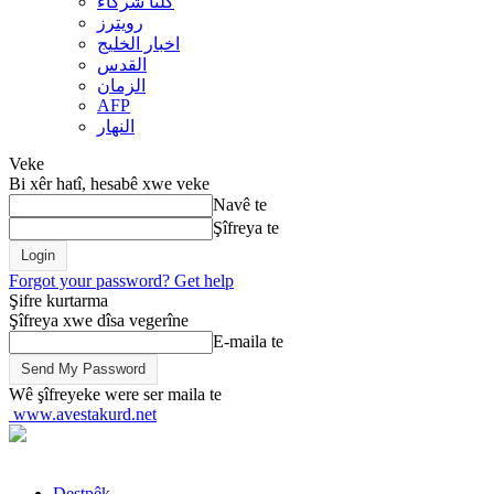
کلنا شرکاء
رويترز
اخبار الخلیج
القدس
الزمان
AFP
النهار
Veke
Bi xêr hatî, hesabê xwe veke
Navê te
Şîfreya te
Forgot your password? Get help
Şifre kurtarma
Şîfreya xwe dîsa vegerîne
E-maila te
Wê şîfreyeke were ser maila te
www.avestakurd.net
Destpêk