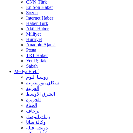
CNN Türk
En Son Haber
Sozcu
İnternet Haber
Haber Türk
Aktif Haber
Milliyet
Hurriyet
Anadolu Ajansi
Posta
TRT Haber
Yeni Şafak
Sabah
Medya Erebî
روسیا الیوم
سكاي نيوز عربية
العربية
الشرق الاوسط
الجزيرة
الحیاة
برجاف
زمان الوصل
وکالة سانا
دوتشه فیلة