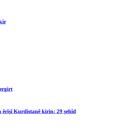
kir
rgirt
 êrîşî Kurdistanê kirin: 29 şehîd