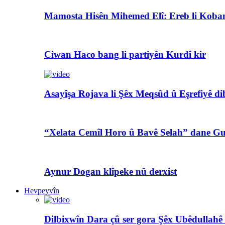
Mamosta Hisên Mihemed Elî: Ereb li Koban
Ciwan Haco bang li partiyên Kurdî kir
Asayîşa Rojava li Şêx Meqsûd û Eşrefiyê di
“Xelata Cemîl Horo û Bavê Selah” dane Gu
Aynur Dogan klîpeke nû derxist
Hevpeyvîn
Dilbixwîn Dara çû ser gora Şêx Ubêdullahê