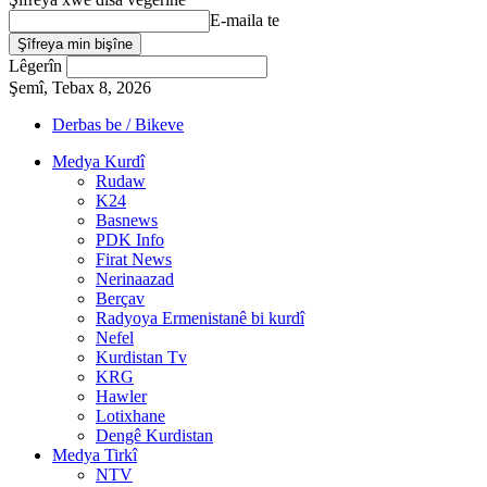
E-maila te
Lêgerîn
Şemî, Tebax 8, 2026
Derbas be / Bikeve
Medya Kurdî
Rudaw
K24
Basnews
PDK Info
Firat News
Nerinaazad
Berçav
Radyoya Ermenistanê bi kurdî
Nefel
Kurdistan Tv
KRG
Hawler
Lotixhane
Dengê Kurdistan
Medya Tirkî
NTV