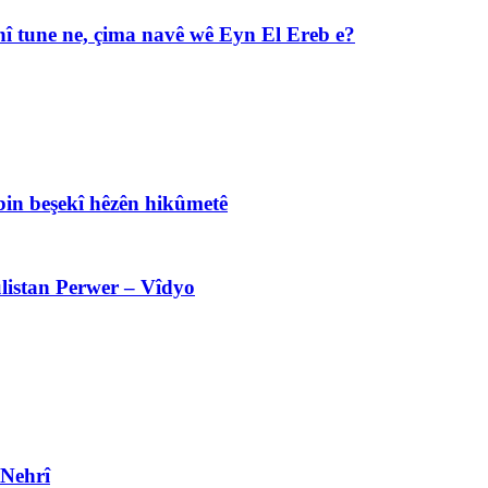
î tune ne, çima navê wê Eyn El Ereb e?
bin beşekî hêzên hikûmetê
listan Perwer – Vîdyo
 Nehrî