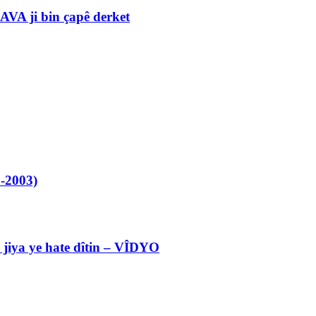
VA ji bin çapê derket
-2003)
l jiya ye hate dîtin – VÎDYO