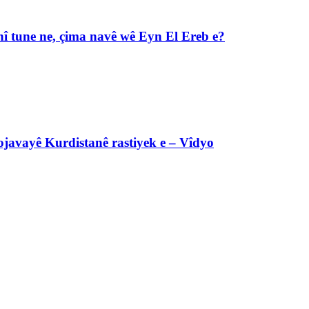
î tune ne, çima navê wê Eyn El Ereb e?
javayê Kurdistanê rastiyek e – Vîdyo