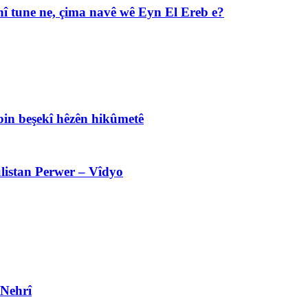
î tune ne, çima navê wê Eyn El Ereb e?
bin beşekî hêzên hikûmetê
listan Perwer – Vîdyo
 Nehrî