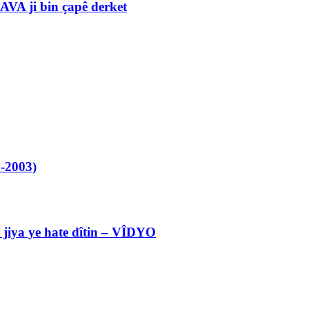
VA ji bin çapê derket
-2003)
l jiya ye hate dîtin – VÎDYO