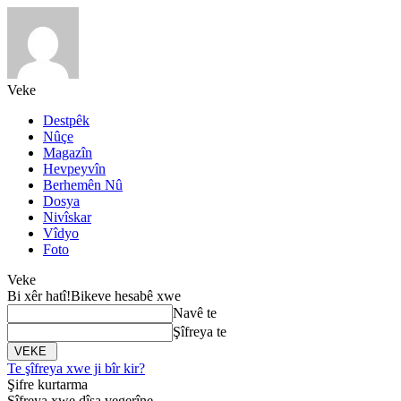
Veke
Destpêk
Nûçe
Magazîn
Hevpeyvîn
Berhemên Nû
Dosya
Nivîskar
Vîdyo
Foto
Veke
Bi xêr hatî!
Bikeve hesabê xwe
Navê te
Şîfreya te
Te şîfreya xwe ji bîr kir?
Şifre kurtarma
Şîfreya xwe dîsa vegerîne