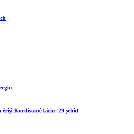
kir
rgirt
 êrîşî Kurdistanê kirin: 29 şehîd