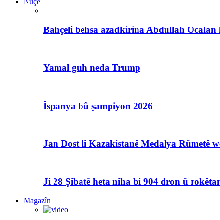
Nûçe
Bahçelî behsa azadkirina Abdullah Ocalan 
Yamal guh neda Trump
Îspanya bû şampiyon 2026
Jan Dost li Kazakistanê Medalya Rûmetê we
Ji 28 Şibatê heta niha bi 904 dron û rokêtan
Magazîn