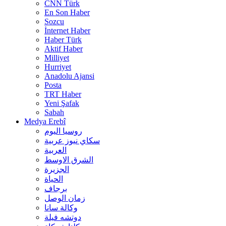
CNN Türk
En Son Haber
Sozcu
İnternet Haber
Haber Türk
Aktif Haber
Milliyet
Hurriyet
Anadolu Ajansi
Posta
TRT Haber
Yeni Şafak
Sabah
Medya Erebî
روسیا الیوم
سكاي نيوز عربية
العربية
الشرق الاوسط
الجزيرة
الحیاة
برجاف
زمان الوصل
وکالة سانا
دوتشه فیلة