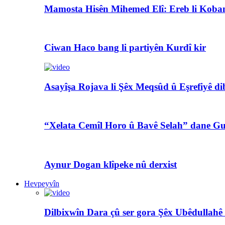
Mamosta Hisên Mihemed Elî: Ereb li Koban
Ciwan Haco bang li partiyên Kurdî kir
Asayîşa Rojava li Şêx Meqsûd û Eşrefiyê di
“Xelata Cemîl Horo û Bavê Selah” dane Gu
Aynur Dogan klîpeke nû derxist
Hevpeyvîn
Dilbixwîn Dara çû ser gora Şêx Ubêdullahê