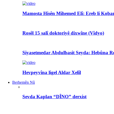
Mamosta Hisên Mihemed Elî: Ereb li Koban
Rosêl 15 salî doktoriyê dixwîne (Vîdyo)
Siyasetmedar Abdulbasit Seyda: Hebûna Ro
Hevpeyvîna ligel Aldar Xelîl
Berhemên Nû
Sevda Kaplan “DÎNO” derxist