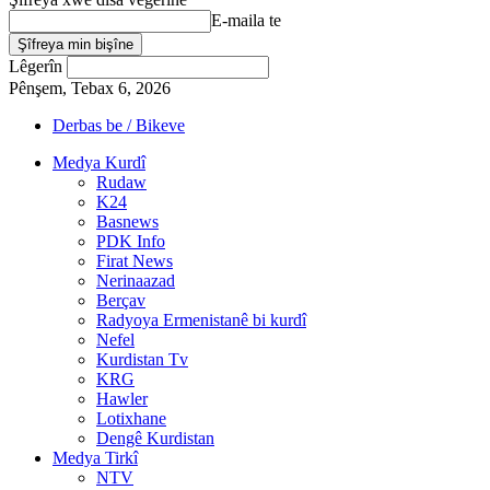
E-maila te
Lêgerîn
Pênşem, Tebax 6, 2026
Derbas be / Bikeve
Medya Kurdî
Rudaw
K24
Basnews
PDK Info
Firat News
Nerinaazad
Berçav
Radyoya Ermenistanê bi kurdî
Nefel
Kurdistan Tv
KRG
Hawler
Lotixhane
Dengê Kurdistan
Medya Tirkî
NTV