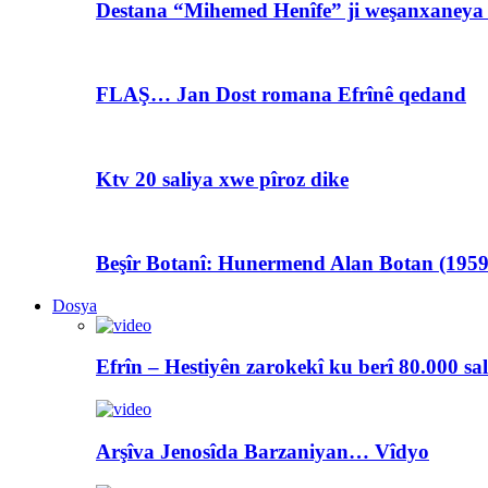
Destana “Mihemed Henîfe” ji weşanxaneya A
FLAŞ… Jan Dost romana Efrînê qedand
Ktv 20 saliya xwe pîroz dike
Beşîr Botanî: Hunermend Alan Botan (1959
Dosya
Efrîn – Hestiyên zarokekî ku berî 80.000 sa
Arşîva Jenosîda Barzaniyan… Vîdyo