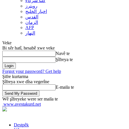
کلنا شرکاء
رويترز
اخبار الخلیج
القدس
الزمان
AFP
النهار
Veke
Bi xêr hatî, hesabê xwe veke
Navê te
Şîfreya te
Forgot your password? Get help
Şifre kurtarma
Şîfreya xwe dîsa vegerîne
E-maila te
Wê şîfreyeke were ser maila te
www.avestakurd.net
Destpêk