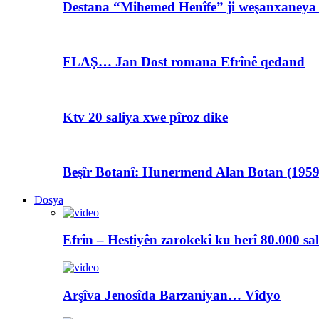
Destana “Mihemed Henîfe” ji weşanxaneya A
FLAŞ… Jan Dost romana Efrînê qedand
Ktv 20 saliya xwe pîroz dike
Beşîr Botanî: Hunermend Alan Botan (1959
Dosya
Efrîn – Hestiyên zarokekî ku berî 80.000 sa
Arşîva Jenosîda Barzaniyan… Vîdyo