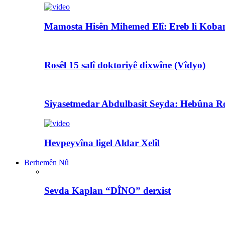
Mamosta Hisên Mihemed Elî: Ereb li Koban
Rosêl 15 salî doktoriyê dixwîne (Vîdyo)
Siyasetmedar Abdulbasit Seyda: Hebûna Ro
Hevpeyvîna ligel Aldar Xelîl
Berhemên Nû
Sevda Kaplan “DÎNO” derxist