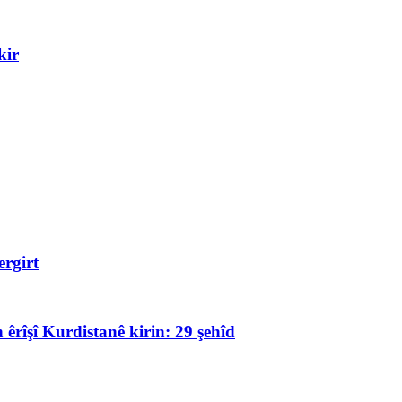
kir
rgirt
 êrîşî Kurdistanê kirin: 29 şehîd