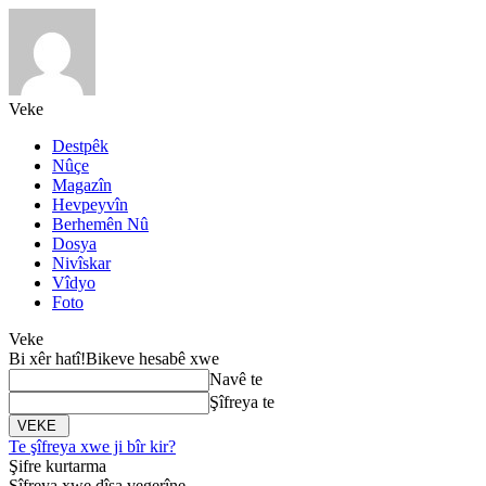
Veke
Destpêk
Nûçe
Magazîn
Hevpeyvîn
Berhemên Nû
Dosya
Nivîskar
Vîdyo
Foto
Veke
Bi xêr hatî!
Bikeve hesabê xwe
Navê te
Şîfreya te
Te şîfreya xwe ji bîr kir?
Şifre kurtarma
Şîfreya xwe dîsa vegerîne