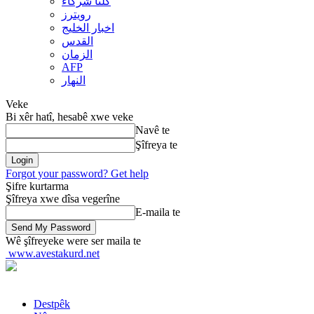
کلنا شرکاء
رويترز
اخبار الخلیج
القدس
الزمان
AFP
النهار
Veke
Bi xêr hatî, hesabê xwe veke
Navê te
Şîfreya te
Forgot your password? Get help
Şifre kurtarma
Şîfreya xwe dîsa vegerîne
E-maila te
Wê şîfreyeke were ser maila te
www.avestakurd.net
Destpêk