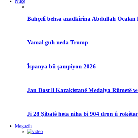
Nûçe
Bahçelî behsa azadkirina Abdullah Ocalan 
Yamal guh neda Trump
Îspanya bû şampiyon 2026
Jan Dost li Kazakistanê Medalya Rûmetê we
Ji 28 Şibatê heta niha bi 904 dron û rokêtan
Magazîn