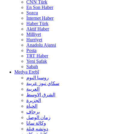
CNN Türk
En Son Haber
Sozcu
İnternet Haber
Haber Türk
Aktif Haber
Milliyet
Hurriyet
Anadolu Ajansi
Posta
TRT Haber
Yeni Şafak
Sabah
Medya Erebî
روسیا الیوم
سكاي نيوز عربية
العربية
الشرق الاوسط
الجزيرة
الحیاة
برجاف
زمان الوصل
وکالة سانا
دوتشه فیلة