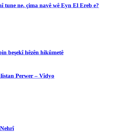
î tune ne, çima navê wê Eyn El Ereb e?
bin beşekî hêzên hikûmetê
listan Perwer – Vîdyo
 Nehrî