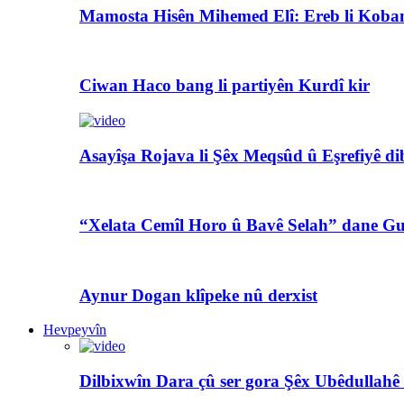
Mamosta Hisên Mihemed Elî: Ereb li Koban
Ciwan Haco bang li partiyên Kurdî kir
Asayîşa Rojava li Şêx Meqsûd û Eşrefiyê di
“Xelata Cemîl Horo û Bavê Selah” dane Gu
Aynur Dogan klîpeke nû derxist
Hevpeyvîn
Dilbixwîn Dara çû ser gora Şêx Ubêdullahê