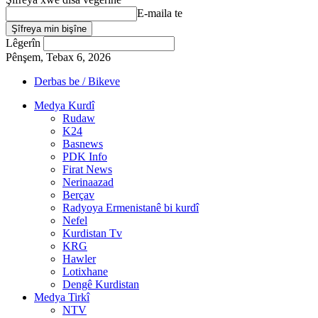
E-maila te
Lêgerîn
Pênşem, Tebax 6, 2026
Derbas be / Bikeve
Medya Kurdî
Rudaw
K24
Basnews
PDK Info
Firat News
Nerinaazad
Berçav
Radyoya Ermenistanê bi kurdî
Nefel
Kurdistan Tv
KRG
Hawler
Lotixhane
Dengê Kurdistan
Medya Tirkî
NTV