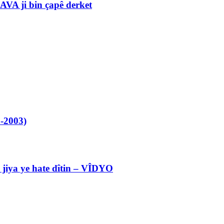
VA ji bin çapê derket
-2003)
l jiya ye hate dîtin – VÎDYO