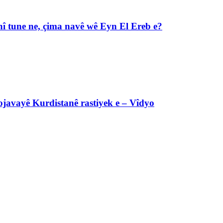
î tune ne, çima navê wê Eyn El Ereb e?
javayê Kurdistanê rastiyek e – Vîdyo