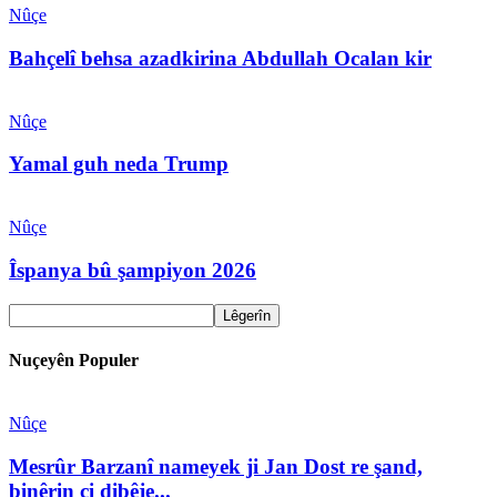
Nûçe
Bahçelî behsa azadkirina Abdullah Ocalan kir
Nûçe
Yamal guh neda Trump
Nûçe
Îspanya bû şampiyon 2026
Nuçeyên Populer
Nûçe
Mesrûr Barzanî nameyek ji Jan Dost re şand,
binêrin çi dibêje...