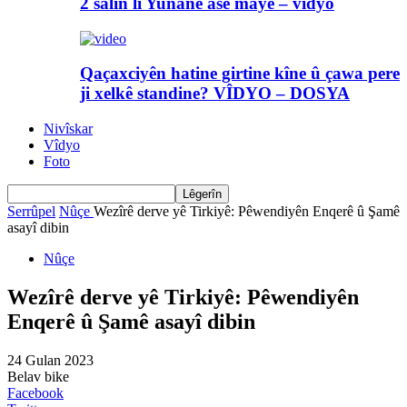
2 salin li Yunanê asê maye – vîdyo
Qaçaxciyên hatine girtine kîne û çawa pere
ji xelkê standine? VÎDYO – DOSYA
Nivîskar
Vîdyo
Foto
Serrûpel
Nûçe
Wezîrê derve yê Tirkiyê: Pêwendiyên Enqerê û Şamê
asayî dibin
Nûçe
Wezîrê derve yê Tirkiyê: Pêwendiyên
Enqerê û Şamê asayî dibin
24 Gulan 2023
Belav bike
Facebook