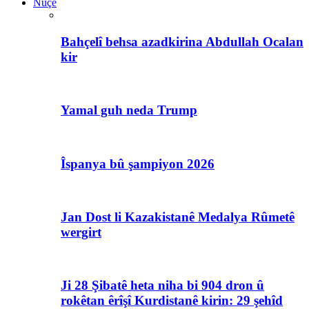
Nûçe
Bahçelî behsa azadkirina Abdullah Ocalan
kir
Yamal guh neda Trump
Îspanya bû şampiyon 2026
Jan Dost li Kazakistanê Medalya Rûmetê
wergirt
Ji 28 Şibatê heta niha bi 904 dron û
rokêtan êrîşî Kurdistanê kirin: 29 şehîd