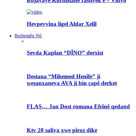
Rojavayê Kurdistanê rastiyek e – Vîdyo
Hevpeyvîna ligel Aldar Xelîl
Berhemên Nû
Sevda Kaplan “DÎNO” derxist
Destana “Mihemed Henîfe” ji
weşanxaneya AVA ji bin çapê derket
FLAŞ… Jan Dost romana Efrînê qedand
Ktv 20 saliya xwe pîroz dike