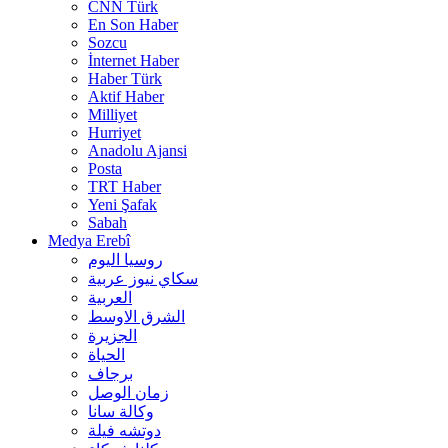
CNN Türk
En Son Haber
Sozcu
İnternet Haber
Haber Türk
Aktif Haber
Milliyet
Hurriyet
Anadolu Ajansi
Posta
TRT Haber
Yeni Şafak
Sabah
Medya Erebî
روسیا الیوم
سكاي نيوز عربية
العربية
الشرق الاوسط
الجزيرة
الحیاة
برجاف
زمان الوصل
وکالة سانا
دوتشه فیلة