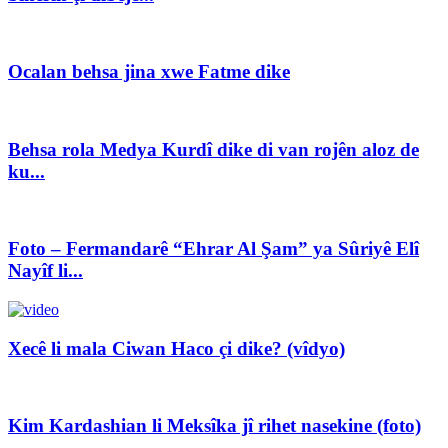
Ocalan behsa jina xwe Fatme dike
Behsa rola Medya Kurdî dike di van rojên aloz de
ku...
Foto – Fermandarê “Ehrar Al Şam” ya Sûriyê Elî
Nayîf li...
Xecê li mala Ciwan Haco çi dike? (vîdyo)
Kim Kardashian li Meksîka jî rihet nasekine (foto)