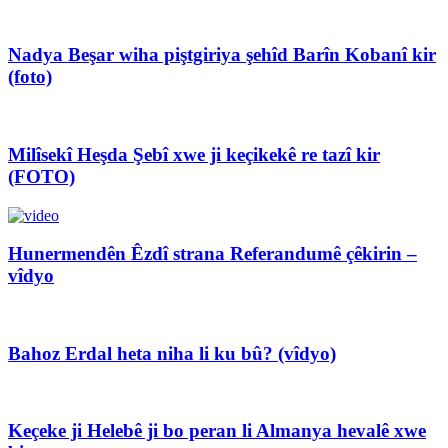
Nadya Beşar wiha piştgiriya şehîd Barîn Kobanî kir
(foto)
Milîsekî Heşda Şebî xwe ji keçikekê re tazî kir
(FOTO)
Hunermendên Êzdî strana Referandumê çêkirin –
vîdyo
Bahoz Erdal heta niha li ku bû? (vîdyo)
Keçeke ji Helebê ji bo peran li Almanya hevalê xwe