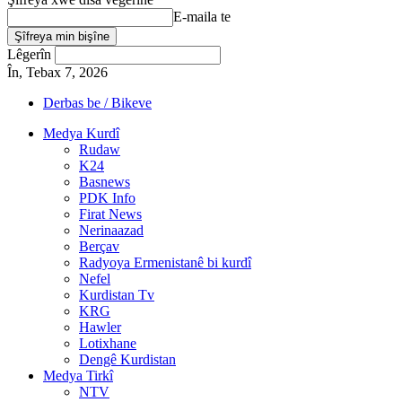
E-maila te
Lêgerîn
În, Tebax 7, 2026
Derbas be / Bikeve
Medya Kurdî
Rudaw
K24
Basnews
PDK Info
Firat News
Nerinaazad
Berçav
Radyoya Ermenistanê bi kurdî
Nefel
Kurdistan Tv
KRG
Hawler
Lotixhane
Dengê Kurdistan
Medya Tirkî
NTV