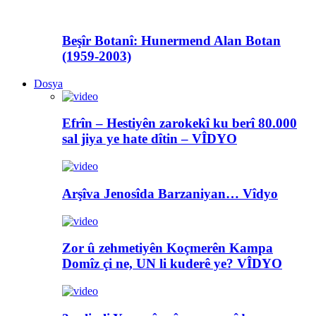
Beşîr Botanî: Hunermend Alan Botan
(1959-2003)
Dosya
Efrîn – Hestiyên zarokekî ku berî 80.000
sal jiya ye hate dîtin – VÎDYO
Arşîva Jenosîda Barzaniyan… Vîdyo
Zor û zehmetiyên Koçmerên Kampa
Domîz çi ne, UN li kuderê ye? VÎDYO