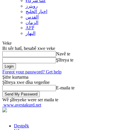
کلنا شرکاء
رويترز
اخبار الخلیج
القدس
الزمان
AFP
النهار
Veke
Bi xêr hatî, hesabê xwe veke
Navê te
Şîfreya te
Forgot your password? Get help
Şifre kurtarma
Şîfreya xwe dîsa vegerîne
E-maila te
Wê şîfreyeke were ser maila te
www.avestakurd.net
Destpêk