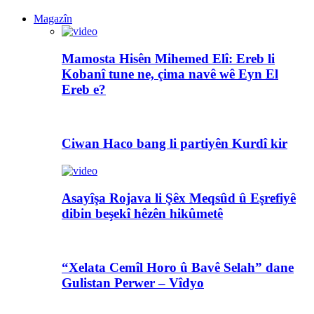
Magazîn
Mamosta Hisên Mihemed Elî: Ereb li
Kobanî tune ne, çima navê wê Eyn El
Ereb e?
Ciwan Haco bang li partiyên Kurdî kir
Asayîşa Rojava li Şêx Meqsûd û Eşrefiyê
dibin beşekî hêzên hikûmetê
“Xelata Cemîl Horo û Bavê Selah” dane
Gulistan Perwer – Vîdyo