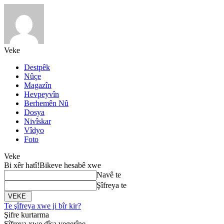
Veke
Destpêk
Nûçe
Magazîn
Hevpeyvîn
Berhemên Nû
Dosya
Nivîskar
Vîdyo
Foto
Veke
Bi xêr hatî!
Bikeve hesabê xwe
Navê te
Şîfreya te
Te şîfreya xwe ji bîr kir?
Şifre kurtarma
Şîfreya xwe dîsa vegerîne