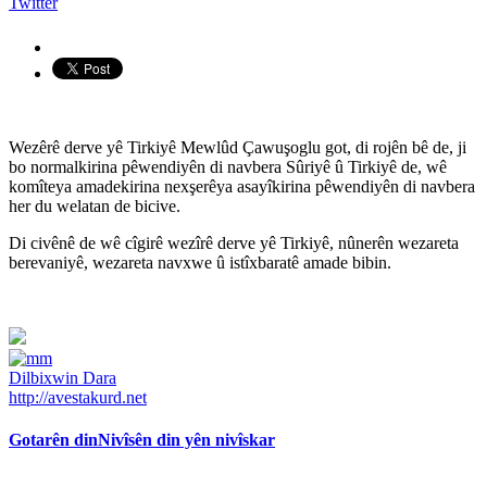
Twitter
Wezêrê derve yê Tirkiyê Mewlûd Çawuşoglu got, di rojên bê de, ji
bo normalkirina pêwendiyên di navbera Sûriyê û Tirkiyê de, wê
komîteya amadekirina nexşerêya asayîkirina pêwendiyên di navbera
her du welatan de bicive.
Di civênê de wê cîgirê wezîrê derve yê Tirkiyê, nûnerên wezareta
berevaniyê, wezareta navxwe û istîxbaratê amade bibin.
Dilbixwin Dara
http://avestakurd.net
Gotarên din
Nivîsên din yên nivîskar