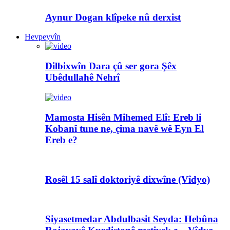
Aynur Dogan klîpeke nû derxist
Hevpeyvîn
Dilbixwîn Dara çû ser gora Şêx
Ubêdullahê Nehrî
Mamosta Hisên Mihemed Elî: Ereb li
Kobanî tune ne, çima navê wê Eyn El
Ereb e?
Rosêl 15 salî doktoriyê dixwîne (Vîdyo)
Siyasetmedar Abdulbasit Seyda: Hebûna